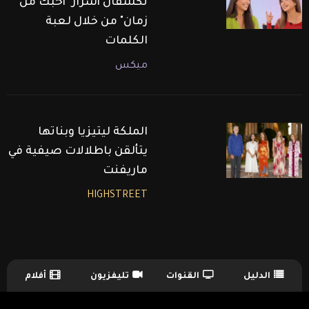
تكشفان أسرار "أحبك من
زمان" من خلال لعبة
الكلمات
ميكس
الملكة ليتيزيا وبناتها
يتألقن باطلالات صيفية في
ماريفنت
HIGHSTREET
الدليل
القنوات
تليفزيون
أفلام
TV Guide Menu