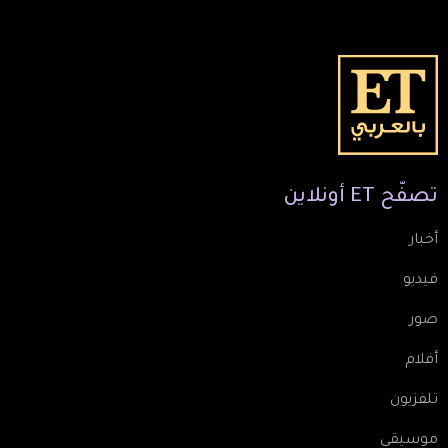
تصفّح
ET
أونلاين
أخبار
فيديو
صور
أفلام
تلفزيون
موسيقى