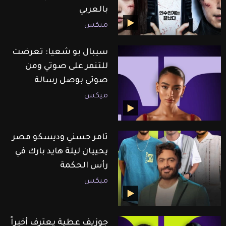
بالعربي
ميكس
سيبال بو شعيا: تعرضت
للتنمر على صوتي ومن
صوتي بوصل رسالة
ميكس
تامر حسني وديسكو مصر
يحييان ليلة هايد بارك في
رأس الحكمة
ميكس
جوزيف عطية يعترف أخيراً