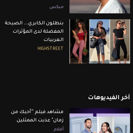
ميكس
بنطلون الكابري... الصيحة
المفضلة لدى المؤثرات
العربيات
HIGHSTREET
آخر
الفيديوهات
مشاهد فيلم "'أحبك من
زمان" عذبت الممثلين
أفلام