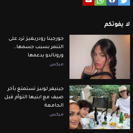
لا
يفوتكم
جورجينا رودريغيز ترد على
التنمر بسبب جسمها..
ورونالدو يدعمها
ميكس
جينيفر لوبيز تستمتع بآخر
صيف مع ابنيها التوأم قبل
الجامعة
ميكس