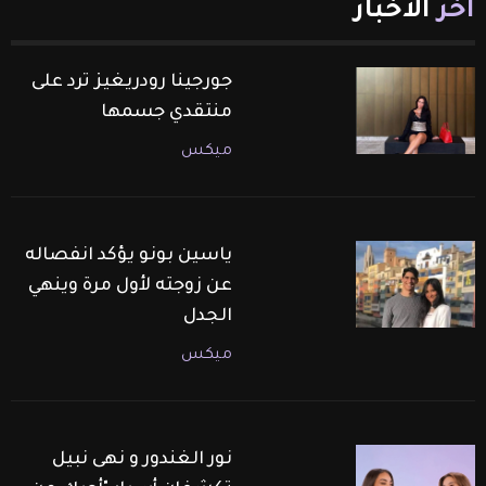
آخر
الأخبار
جورجينا رودريغيز ترد على
منتقدي جسمها
ميكس
ياسين بونو يؤكد انفصاله
عن زوجته لأول مرة وينهي
الجدل
ميكس
نور الغندور و نهى نبيل