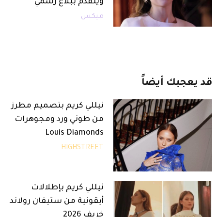
ويتقدم ببلاغ رسمي
ميكس
قد
يعجبك
أيضاً
نيللي كريم بتصميم مطرز
من طوني ورد ومجوهرات
Louis Diamonds
HIGHSTREET
نيللي كريم بإطلالات
أيقونية من ستيفان رولاند
خريف 2026