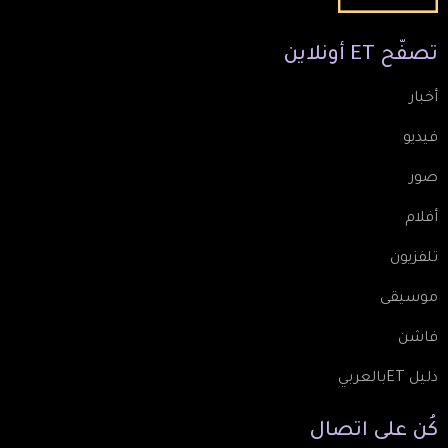
تصفّح
ET
أونلاين
أخبار
فيديو
صور
أفلام
تلفزيون
موسيقى
فاشن
دليل ETبالعربي
كُن
على
اتصال