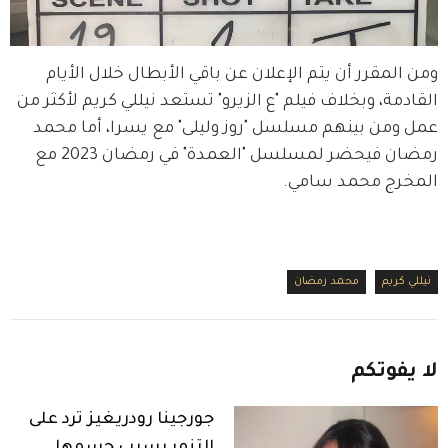
ومن المقرر أن يتم الإعلان عن باقي الأبطال خلال الأيام 
القادمة، وبخلاف فيلم "ع الزيرو" تستعد نيللي كريم لأكثر من 
عمل ومن بينهم مسلسل "روز وليلى" مع يسرا، أما محمد 
رمضان فيحضر لمسلسل "العمدة" في رمضان 2023 مع 
المخرج محمد سامي.
نيللي كريم
محمد رمضان
لا
يفوتكم
جورجينا رودريغيز ترد على