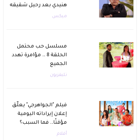
هنيدي بعد رحيل شقيقه
ميكس
مسلسل حب محتمل
الحلقة 8 .. مؤامرة تهدد
الجميع
تليفزيون
فيلم "الجواهرجي" يعلّق
إعلان إيراداته اليومية
مؤقتًا.. فما السبب؟
أفلام