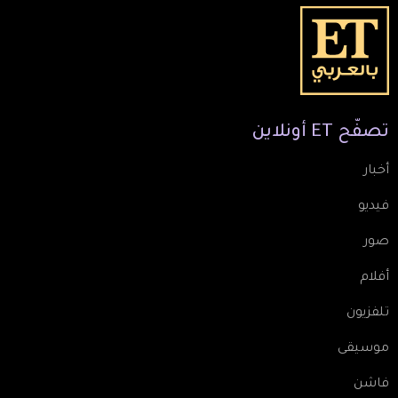
تصفّح
ET
أونلاين
أخبار
فيديو
صور
أفلام
تلفزيون
موسيقى
فاشن