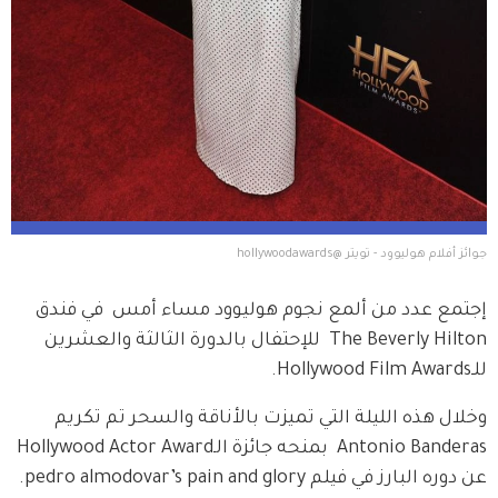
جوlئز أفلام هوليوود - تويتر @hollywoodawards
إجتمع عدد من ألمع نجوم هوليوود مساء أمس  في فندق 
The Beverly Hilton  للإحتفال بالدورة الثالثة والعشرين 
للـHollywood Film Awards.
وخلال هذه الليلة التي تميزت بالأناقة والسحر تم تكريم 
Antonio Banderas  بمنحه جائزة الـHollywood Actor Award 
عن دوره البارز في فيلم pedro almodovar’s pain and glory.