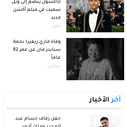
جاكسون ينضم إلى ويل
سميث في فيلم أكشن
جديد
أفلام
وفاة ماري ريفيرا نجمة
سبايدر مان عن عمر 82
عاماً
ميكس
آخر
الأخبار
حفل زفاف حسام عبد
المجيد وملك أحمد