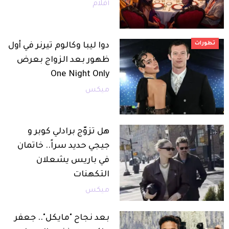
أفلام
تطورات
دوا ليبا وكالوم تيرنر في أول
ظهور بعد الزواج بعرض
One Night Only
ميكس
هل تزوّج برادلي كوبر و
جيجي حديد سراً.. خاتمان
في باريس يشعلان
التكهنات
ميكس
بعد نجاح "مايكل".. جعفر