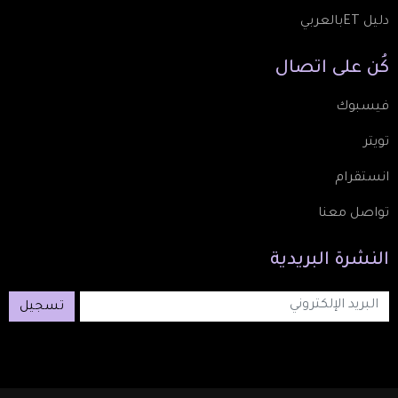
دليل ETبالعربي
كُن
على
اتصال
فيسبوك
تويتر
انستقرام
تواصل معنا
النشرة
البريدية
تسجيل