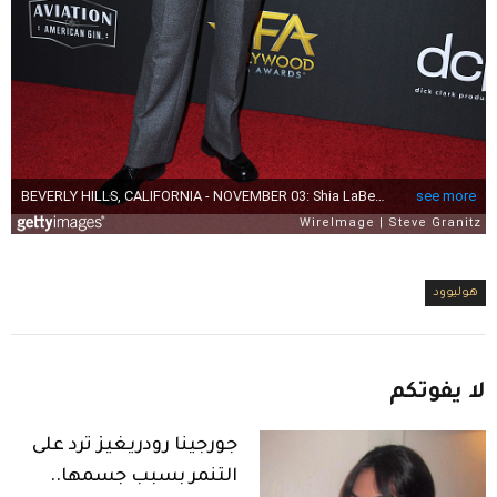
هوليوود
لا
يفوتكم
جورجينا رودريغيز ترد على
التنمر بسبب جسمها..