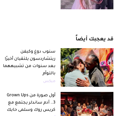
قد
يعجبك
أيضاً
سنوب دوغ وكيفن
ريتشاردسون يلتقيان أخيرًا
بعد سنوات من تشبيههما
بالتوأم
ميكس
أول صورة من Grown Ups
3.. آدم ساندلر يجتمع مع
كريس روك وسلمى حايك