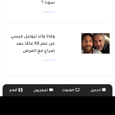
سودا ؟
ميكس
وفاة والد ليونيل ميسي
عن عمر 68 عامًا بعد
صراع مع المرض
ميكس
الدليل
القنوات
تليفزيون
أفلام
TV Guide Menu