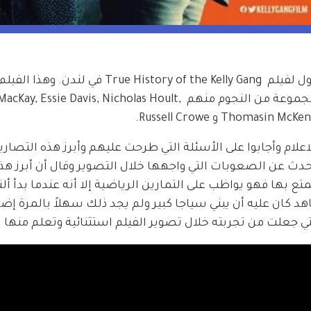
بحضور أهل الصحافة والاعلام أقيم العرض الأول لفيلم  True History of the Kelly Gang 
حياة Ned Kelly بأسلوب جديد ومختلف ويضم مجموعة من النجوم منهم ie Davis, Nicholas Hoult
Tho و Russell Crowe.
علام وأجابوا على الأسئلة التي طرحت عليهم وأبرز هذه التصاري
طل العمل George MacKay الذي تحدث عن الصعوبات التي واجهها خلال التصوير وقال أن أبرز هذ
تع بها فهو يواظب على التمارين الرياضية إلا أنه عندما بدأ أل
 كان عليه أن يبني سياجا كبير ولم يجد ذلك سهلاً بالمرة إضاف
ي جعلت من تجربته خلال تصوير الفيلم استثنائية وتعلم منها ال