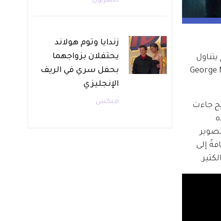
تليفزيون
زندايا وتوم هولاند
يحتفلان بزواجهما
في لندن. وهذا الفيلم يتناول 
بحفل سري في الريف
George MacKay, Ess, 
الإنجليزي
ميكس
ح جاءت 
ه 
تصوير 
ةً إلى 
كثير.