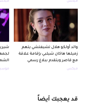
ميكس
ميكس
والد أولكو هلال تشيفتشي يتهم
شيرين
زميلها هاكان شيلبي بإقامة علاقة
لجمهو
مع قاصر ويتقدم ببلاغ رسمي
الشما
ميكس
موسيق
قد
يعجبك
أيضاً