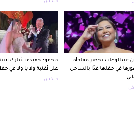
ميكس
 عبدالوهاب تحضر مفاجأة
محمود حميدة يشارك ابنت
رها في حفلها غدًا بالساحل
على أغنية ولا يا ولا في حف
لي
ميكس
ى