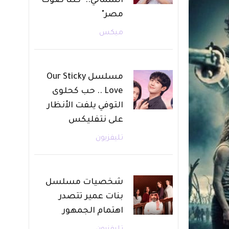
الشمالي.. "كلنا صوت
مصر"
ميكس
مسلسل Our Sticky
Love .. حب كحلوى
التوفي يلفت الأنظار
على نتفليكس
تليفزيون
شخصيات مسلسل
بنات عمير تتصدر
اهتمام الجمهور