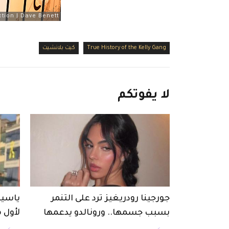
True History of the Kelly Gang
كيت بلانشيت
لا
يفوتكم
جورجينا رودريغيز ترد على التنمر
ياسين
بسبب جسمها.. ورونالدو يدعمها
لأول 