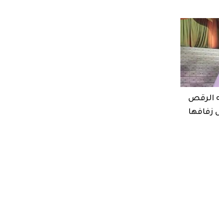
ه الرقص
ل زفافها