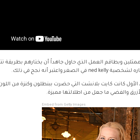
فعبر عن سعادته بالممثلين وبطاقم العمل الذي حاول جاهداً أن يختارهم بطريقة
عتبر أنه نجح في ذلك. 
 الأول كانت كايت بلانشت التي حضرت ببنطلون وكنزة من اللون
Embed from Getty Images