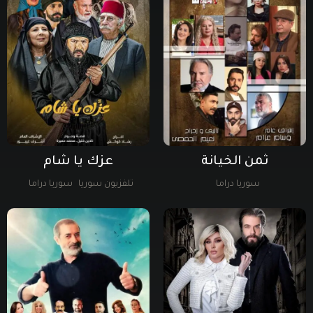
ثمن الخيانة
عزك يا شام
سوريا دراما
تلفزيون سوريا
سوريا دراما