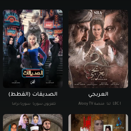
العربجي
الصديقات (القطط)
LBC I
لنا
منصة Alooy TV
تلفزيون سوريا
سوريا دراما
سوريا دراما
SBC
السعودية
MBC شاهد