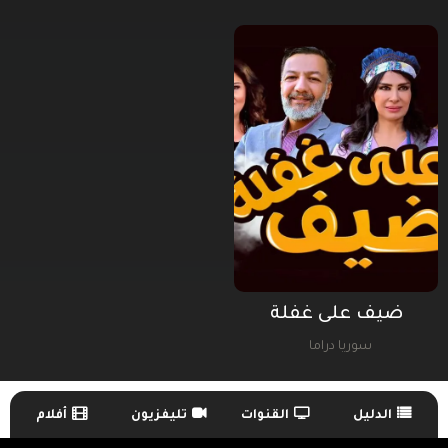
ضيف على غفلة
سوريا دراما
الدليل
القنوات
تليفزيون
أفلام
TV Guide Menu