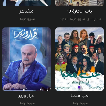
باب الحارة 13
مشاعر
ستارز بلاي
سوريا دراما
الجديد
سوريا دراما
منصة Alooy TV
حب مخبا
قرار وزير
سوريا دراما
سوريا دراما