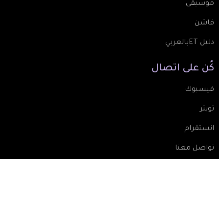
موسيقى
فاشن
دليل ETبالعربي
كُن
على
اتصال
فيسبوك
تويتر
انستقرام
تواصل معنا
النشرة
البريدية
تسجيل