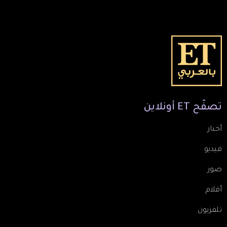
تصفّح
ET
أونلاين
أخبار
فيديو
صور
أفلام
تلفزيون