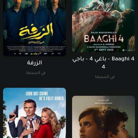
Baaghi 4 - باغي 4 - باجي
الزرفة
4
في السينما
في السينما