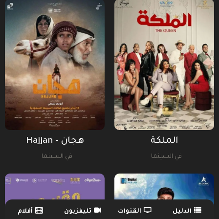
الملكة
هجان - Hajjan
في السينما
في السينما
الدليل
القنوات
تليفزيون
أفلام
TV Guide Menu