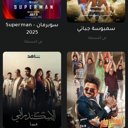
سوبرمان - Superman
سمبوسة جباتي
2025
في السينما
في السينما