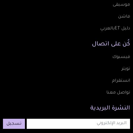
موسيقى
فاشن
دليل ETبالعربي
كُن
على
اتصال
فيسبوك
تويتر
انستقرام
تواصل معنا
النشرة
البريدية
تسجيل