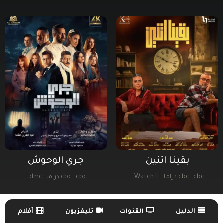
بقينا اتنين
جري الوحوش
cbc
cbc دراما
Watch It
cbc
cbc دراما
dmc
منصة Alooy TV
منصة Alooy TV
الدليل
القنوات
تليفزيون
أفلام
TV Guide Menu