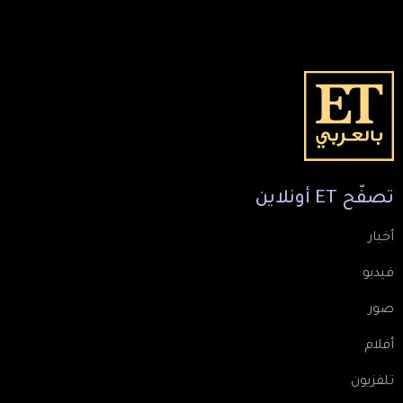
تصفّح
ET
أونلاين
أخبار
فيديو
صور
أفلام
تلفزيون