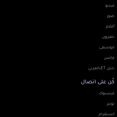
فيديو
صور
أفلام
تلفزيون
موسيقى
فاشن
دليل ETبالعربي
كُن
على
اتصال
فيسبوك
تويتر
انستقرام