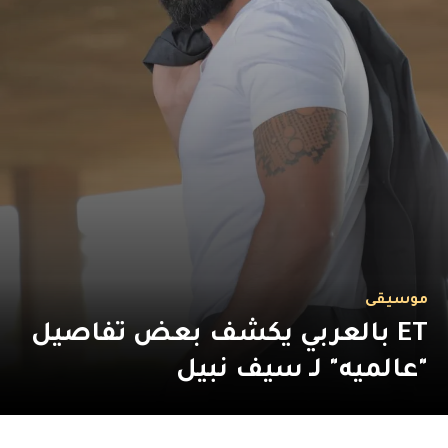
موسيقى
ET بالعربي يكشف بعض تفاصيل
"عالميه" لـ سيف نبيل