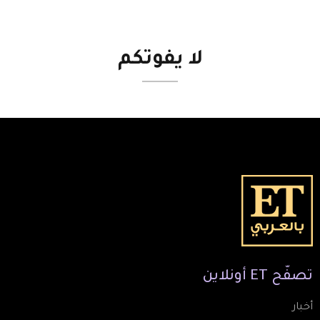
لا
يفوتكم
تصفّح
ET
أونلاين
أخبار