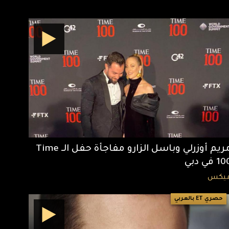
مريم أوزرلي وباسل الزارو مفاجأة حفل الـ Time
1 في دبي
يكس
حصري ET بالعربي