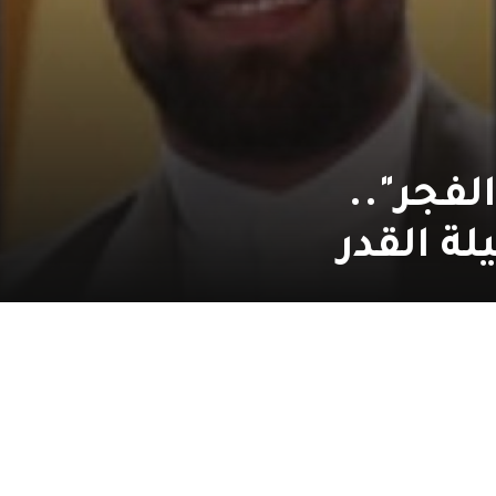
لفجر"..
ة القدر