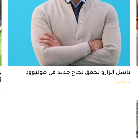
باسل الزارو يحقق نجاح جديد في هوليوود
ب
أ
ميكس
ت