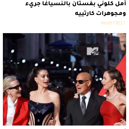
أمل كلوني بفستان بالنسياغا جريء
ومجوهرات كارتييه
HIGHSTREET