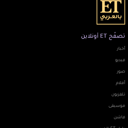
تصفّح
ET
أونلاين
أخبار
فيديو
صور
أفلام
تلفزيون
موسيقى
فاشن