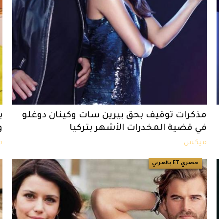
مذكرات توقيف بحق بيرين سات وكينان دوغلو
ب
في قضية المخدرات الأشهر بتركيا
و
ميكس
م
حصري ET بالعربي