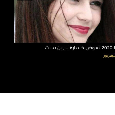
وض خسارة بيرين سات
ليفزيون