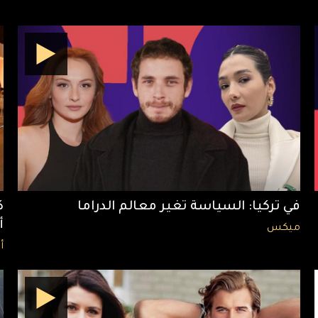
في تركيا: السياسة تغير معالم الدراما
ك
أ
ميكس
أ