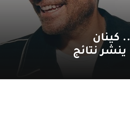
 كينان
ينشر نتائج