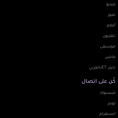
فيديو
صور
أفلام
تلفزيون
موسيقى
فاشن
دليل ETبالعربي
كُن
على
اتصال
فيسبوك
تويتر
انستقرام