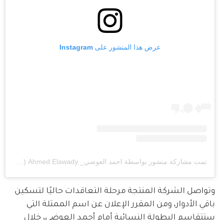
عرض هذا المنشور على Instagram
تمت مشاركة منشور بواسطة ‏‎احمد العوضي_ Ahmed Elawady‎‏ (@‏‎ahmed.elawady‎‏)
وتواصل الشركة المنتجة مرحلة التعاقدات حاليًا لتسكين 
باقي الأدوار، ومن المقرر الإعلان عن اسم الممثلة التي 
ستتقاسم البطولة النسائية أمام أحمد العوضي، خلال 