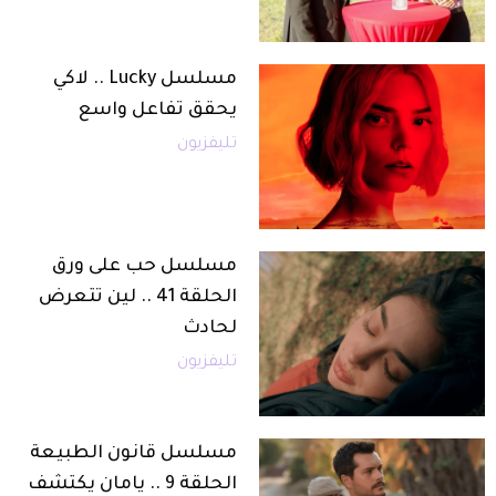
مسلسل Lucky .. لاكي
يحقق تفاعل واسع
تليفزيون
مسلسل حب على ورق
الحلقة 41 .. لين تتعرض
لحادث
تليفزيون
مسلسل قانون الطبيعة
الحلقة 9 .. يامان يكتشف