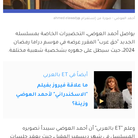
أحمد العوضي - صورة من إنستغرام @ahmed.elawady
يواصل أحمد العوضي، التحضيرات الخاصة بمسلسله 
الجديد "حق عرب" المقرر عرضه في موسم دراما رمضان 
2024، حيث سيطل على جهوره بشخصية شعبية مختلفة.
أيضاً في ET بالعربي
ما علاقة فيروز بفيلم
"الاسكندراني" لأحمد العوضي
وزينة؟
وعلم "ET بالعربي" أن أحمد العوضي سيبدأ تصويره 
المسلسل في شهر ديسمبر المقبل، حيث يعقد جلسات 