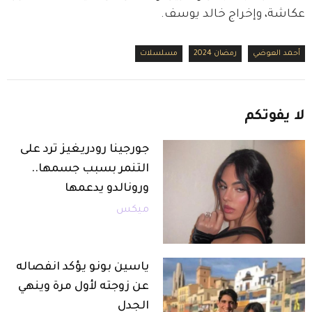
عكاشة، وإخراج خالد يوسف.
أحمد العوضي
رمضان 2024
مسلسلات
لا
يفوتكم
جورجينا رودريغيز ترد على
التنمر بسبب جسمها..
ورونالدو يدعمها
ميكس
ياسين بونو يؤكد انفصاله
عن زوجته لأول مرة وينهي
الجدل