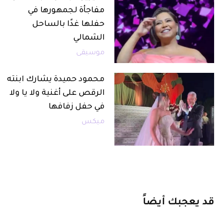
مفاجأة لجمهورها في
حفلها غدًا بالساحل
الشمالي
موسيقى
محمود حميدة يشارك ابنته
الرقص على أغنية ولا يا ولا
في حفل زفافها
ميكس
قد
يعجبك
أيضاً