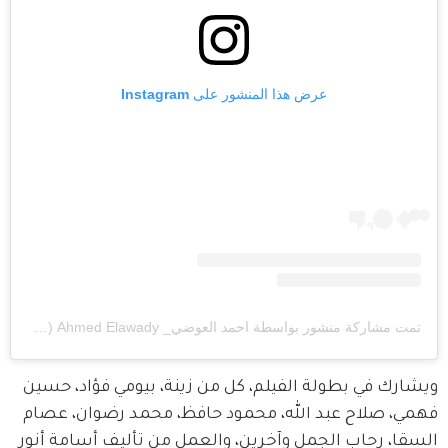
عرض هذا المنشور على Instagram
تمت مشاركة منشور بواسطة ‏‎احمد العوضي_ Ahmed Elawady‎‏ (@‏‎ahmed.elawady‎‏)
ويشارك في بطولة الفيلم، كل من زينة، بيومي فؤاد، حسين 
فهمي، صلاح عبد الله، محمود حافظ، محمد رضوان، عصام 
السقا، رحاب الجمل وآخرين، والعمل من تأليف أسامة أنور 