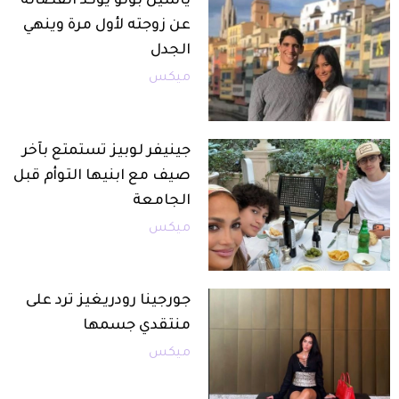
ياسين بونو يؤكد انفصاله
عن زوجته لأول مرة وينهي
الجدل
ميكس
جينيفر لوبيز تستمتع بآخر
صيف مع ابنيها التوأم قبل
الجامعة
ميكس
جورجينا رودريغيز ترد على
منتقدي جسمها
ميكس