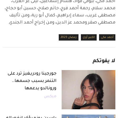
أحمد مكي، بيومي فؤاد، هشام إسماعيل، ليلى عز العرب، 
محمد سلام، رحمة أحمد فرج، حاتم صلاح، حسين أبو حجاج، 
مصطفى غريب، سماء إبراهيم، كمال أبو رية، ومن تأليف 
مصطفي صقر ومحمد عز الدين، ومن إخراج أحمد الجندي.
أحمد مكي
الكبير أوي
رمضان 2023
لا
يفوتكم
جورجينا رودريغيز ترد على
التنمر بسبب جسمها..
ورونالدو يدعمها
ميكس