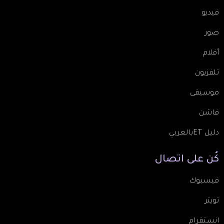
فيديو
صور
أفلام
تلفزيون
موسيقى
فاشن
دليل ETبالعربي
كُن
على
اتصال
فيسبوك
تويتر
انستقرام