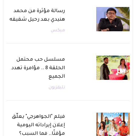
رسالة مؤثرة من محمد
هنيدي بعد رحيل شقيقه
ميكس
مسلسل حب محتمل
الحلقة 8 .. مؤامرة تهدد
الجميع
تليفزيون
فيلم "الجواهرجي" يعلّق
إعلان إيراداته اليومية
مؤقتًا.. فما السبب؟