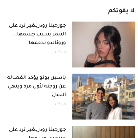
لا
يفوتكم
جورجينا رودريغيز ترد على
التنمر بسبب جسمها..
ورونالدو يدعمها
ميكس
ياسين بونو يؤكد انفصاله
عن زوجته لأول مرة وينهي
الجدل
ميكس
جورجينا رودريغيز ترد على