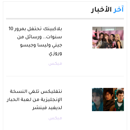
آخر
الأخبار
بلاكبينك تحتفل بمرور 10
سنوات.. ورسائل من
جيني وليسا وجيسو
وروزي
ميكس
نتفليكس تلغي النسخة
الإنجليزية من لعبة الحبار
لديفيد فينشر
ميكس