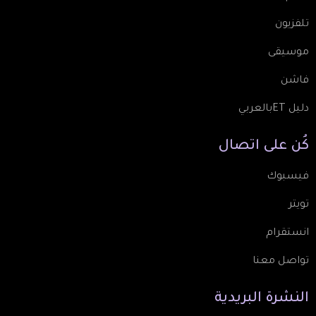
تلفزيون
موسيقى
فاشن
دليل ETبالعربي
كُن
على
اتصال
فيسبوك
تويتر
انستقرام
تواصل معنا
النشرة
البريدية