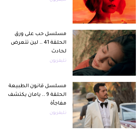
مسلسل حب على ورق
الحلقة 41 .. لين تتعرض
لحادث
تليفزيون
مسلسل قانون الطبيعة
الحلقة 9 .. يامان يكتشف
مفاجأة
تليفزيون