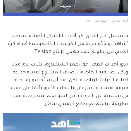
أحمد فهمي - صورة من شاهد
مسلسل "ابن النادي" هو أحدث الأعمال الأصلية لمنصة 
"شاهد"، ويقدّم جرعة من الكوميديا الذكية وسط أجواء كرة 
القدم، من بطولة أحمد فهمي وإنتاج TVision.
تدور أحداث العمل حول عمر الششتاوي، شاب ثري مدلل 
وذكي بطريقته الخاصة، ليضيف المشروع لمسة جديدة 
لعالم الدراما الرياضية. لكن بعد أن يبدأ مشواره بحياة 
مترفة ومستقرة، سرعان ما تنقلب الأمور رأسًا على عقب 
في سلسلة من الأحداث غير المتوقعة، لتتغير حياة عمر 
بطريقة درامية، مع طابع كوميدي ساخر.