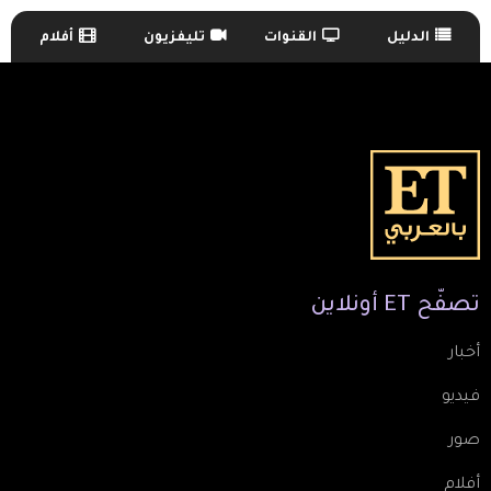
الدليل
القنوات
تليفزيون
أفلام
TV Guide Menu
تصفّح
ET
أونلاين
أخبار
فيديو
صور
أفلام