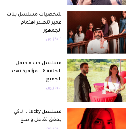
شخصيات مسلسل بنات
عمير تتصدر اهتمام
الجمهور
تليفزيون
مسلسل حب محتمل
الحلقة 8 .. مؤامرة تهدد
الجميع
تليفزيون
مسلسل Lucky .. لاكي
يحقق تفاعل واسع
تليفزيون