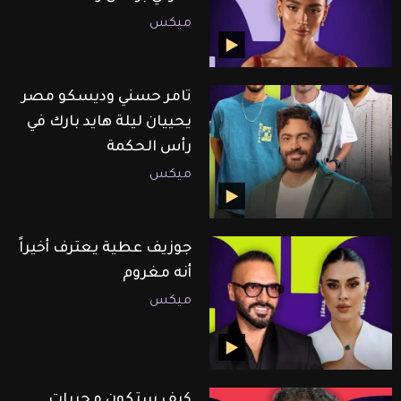
ميكس
تامر حسني وديسكو مصر
يحييان ليلة هايد بارك في
رأس الحكمة
ميكس
جوزيف عطية يعترف أخيراً
أنه مغروم
ميكس
كيف ستكون مجريات