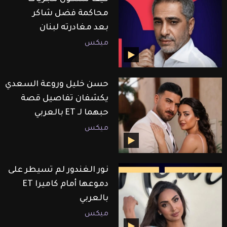
محاكمة فضل شاكر
بعد مغادرته لبنان
ميكس
حسن خليل وروعة السعدي
يكشفان تفاصيل قصة
حبهما لـ ET بالعربي
ميكس
نور الغندور لم تسيطر على
دموعها أمام كاميرا ET
بالعربي
ميكس