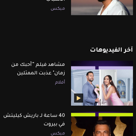
ميكس
آخر
الفيديوهات
مشاهد فيلم "'أحبك من
زمان" عذبت الممثلين
أفلام
40 ساعة لـ باريش كيليتش
في بيروت
ميكس