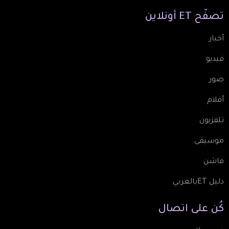
تصفّح
ET
أونلاين
أخبار
فيديو
صور
أفلام
تلفزيون
موسيقى
فاشن
دليل ETبالعربي
كُن
على
اتصال