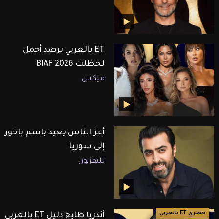
ET بالعربي يرصد أجمل
لحظلت BIAF 2026
ميكس
أعز الناس يعيد باسم ياخور
إلى سوريا
تليفزيون
حصري ET بالعربي
أندريا طايع دليل ET بالعربي