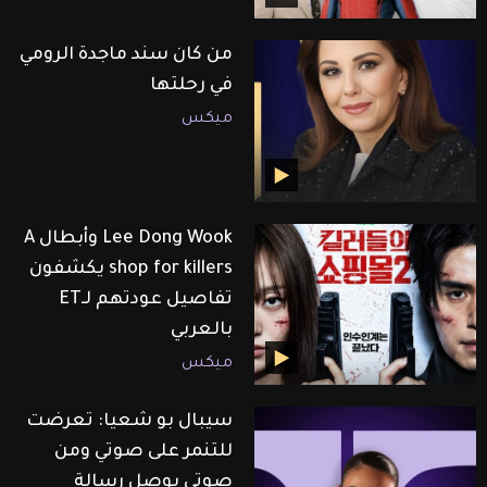
من كان سند ماجدة الرومي
في رحلتها
ميكس
Lee Dong Wook وأبطال A
shop for killers يكشفون
تفاصيل عودتهم لـET
بالعربي
ميكس
سيبال بو شعيا: تعرضت
للتنمر على صوتي ومن
صوتي بوصل رسالة