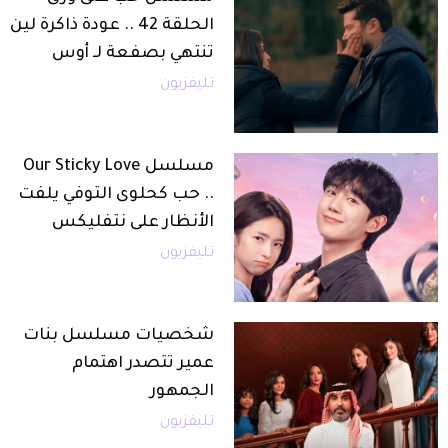
الحلقة 42 .. عودة ذاكرة لين
تنتهي بصفعة لـ أوس
تليفزيون
مسلسل Our Sticky Love
.. حب كحلوى التوفي يلفت
الأنظار على نتفليكس
تليفزيون
شخصيات مسلسل بنات
عمير تتصدر اهتمام
الجمهور
تليفزيون