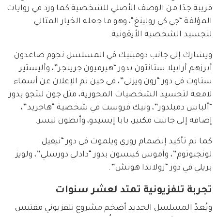
قريبة جدًا من الوصف الأصلي للشخصية كما ورد في روايات 
المؤلفة “جي كي رولينغ“، وهو ما جعله الخيار المثالي 
لتجسيد الشخصية الأيقونية.
ويشارك إلى جانب دومينيك في المسلسل نجوم صاعدون 
أبرزهم أرابيلا ستانتون بدور “هيرميون جرينجر”، وأليستير 
ستاوت في دور “رون ويزلي”، في حين تم الإعلان عن أسماء 
لامعة لتجسيد الشخصيات المحورية، مثل جون ليثجو بدور 
“ألباس دمبلدور”، ونيك فروست في شخصية “هاجريد”، 
إضافة إلى جانيت مكتير، بابا إيسيدو، وأنطون ليسر.
كما تم تأكيد إنضمام روري ويلموت في دور “نيفيل 
لونجبوتوم”، وآموس كيتسون بدور “دادلي دورسلي”، ولويز 
بريلي في دور “رولاندا هوتش”.
تجربة تلفزيونية تمتد لعشر سنوات
ويُعدّ المسلسل الجديد أضخم مشروع تلفزيوني مقتبس 