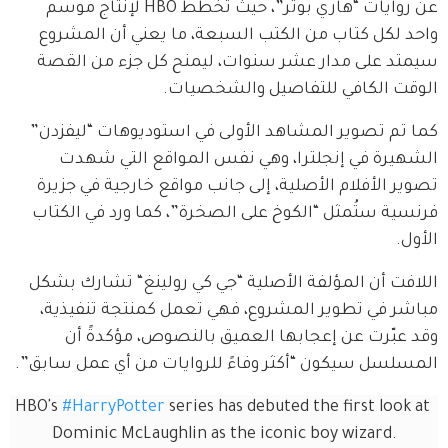
عن روايات “هاري بوتر”، حيث تُخطط HBO لإنتاج موسم 
واحد لكل كتاب من الكتب السبعة، ما يعني أن المشروع 
سيمتد على مدار عشر سنوات، ليمنح كل جزء من القصة 
الوقت الكافي للتفاصيل والشخصيات.
كما تم تصوير المشاهد الأولى في استوديوهات “ليفزدن” 
الشهيرة في إنجلترا، وهي نفس المواقع التي شهدت 
تصوير الأفلام الأصلية، إلى جانب مواقع خارجية في جزيرة 
فرنسية ستُمثل “الكوخ على الصخرة”، كما ورد في الكتاب 
الأول.
اللافت أن المؤلفة الأصلية “جي كي رولينغ“ تشارك بشكل 
مباشر في تطوير المشروع، فهي تعمل كمنتجة تنفيذية، 
وقد عبّرت عن إعجابها العميق بالنصوص، مؤكدةً أن 
المسلسل سيكون “أكثر وفاءً للروايات من أي عمل سابق”.
HBO's 
#HarryPotter
 series has debuted the first look at 
Dominic McLaughlin as the iconic boy wizard.