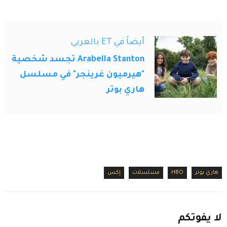
أيضاً في ET بالعربي
Arabella Stanton تجسد شخصية
"هيرميون غرينجر" في مسلسل
هاري بوتر
هاري بوتر
HBO
مسلسلات
إكس
لا
يفوتكم