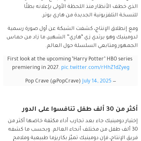
الذي خطف الأنظار منذ اللحظة الأولى بإعلانه بطلًا 
للنسخة التلفزيونية الجديدة من هاري بوتر.
ومع إنطلاق الإنتاج، كشفت الشبكة عن أول صورة رسمية 
لدومينيك وهو يرتدي زي “هاري” الشهير، ما زاد من حماس 
الجمهور ومتابعي السلسلة حول العالم.
First look at the upcoming ‘Harry Potter’ HBO series 
premiering in 2027. 
pic.twitter.com/rHhZ1dZyeg
July 14, 2025
— Pop Crave (@PopCrave)
أكثر من 30 ألف طفل تنافسوا على الدور
إختيار دومينيك جاء بعد تجارب أداء مكثفة خاضها أكثر من 
30 ألف طفل من مختلف أنحاء العالم. وبحسب ما كشفه 
فريق الإنتاج، فإن دومينيك تميّز بكاريزما طبيعية وملامح 