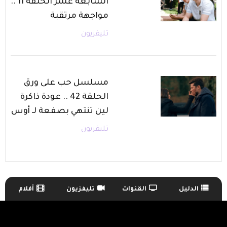
السابعة عشر الحلقة 11 ..
مواجهة مرتقبة
تليفزيون
مسلسل حب على ورق
الحلقة 42 .. عودة ذاكرة
لين تنتهي بصفعة لـ أوس
تليفزيون
الدليل
القنوات
تليفزيون
أفلام
TV Guide Menu