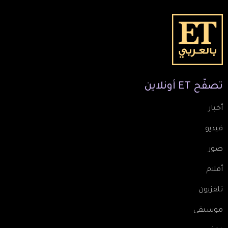
تصفّح
ET
أونلاين
أخبار
فيديو
صور
أفلام
تلفزيون
موسيقى