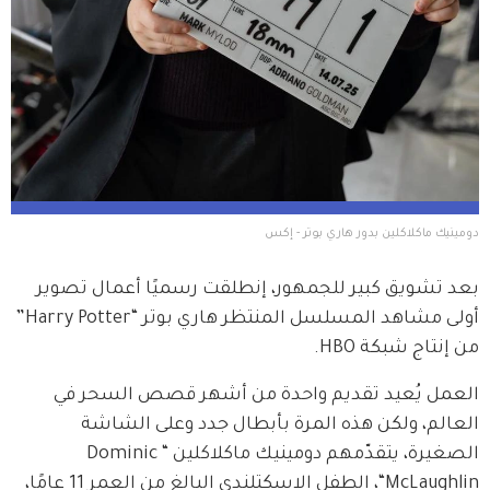
دومينيك ماكلاكلين بدور هاري بوتر - إكس
بعد تشويق كبير للجمهور، إنطلقت رسميًا أعمال تصوير 
أولى مشاهد المسلسل المنتظر هاري بوتر “Harry Potter” 
من إنتاج شبكة HBO.
العمل يُعيد تقديم واحدة من أشهر قصص السحر في 
العالم، ولكن هذه المرة بأبطال جدد وعلى الشاشة 
الصغيرة، يتقدّمهم دومينيك ماكلاكلين “Dominic 
McLaughlin“، الطفل الاسكتلندي البالغ من العمر 11 عامًا، 