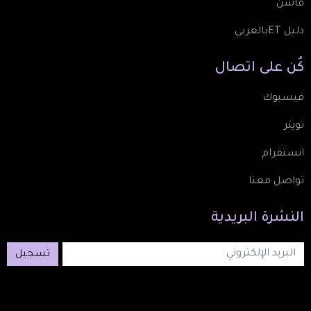
فاشن
دليل ETبالعربي
كُن
على
اتصال
فيسبوك
تويتر
انستقرام
تواصل معنا
النشرة
البريدية
تسجيل