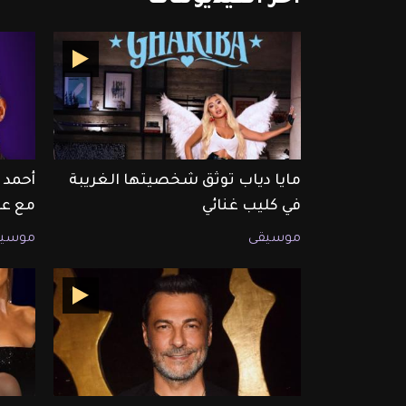
مايا دياب توثق شخصيتها الغريبة
أحمد 
في كليب غنائي
مع عم
موسيقى
موسيق