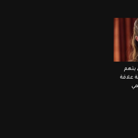
 يتهم
ة علاقة
مي