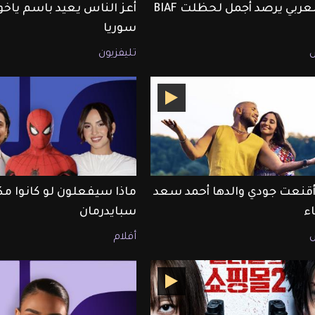
ET بالعربي يرصد أجمل لحظلت BIAF
أعز الناس يعيد باسم ياخور
سوريا
تليفزيون
قنعت جودي والدها أحمد سعد
ماذا سيفعلون لو كانوا مك
اء
سبايدرمان
أفلام