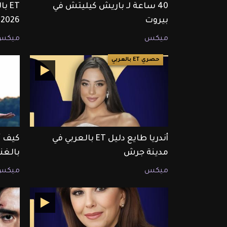
40 ساعة لـ باريش كيليتش في
بيروت
2026
ميكس
ميكس
حصري ET بالعربي
أندريا طايع دليل ET بالعربي في
كيف أ
مدينة جرش
بالغن
ميكس
ميكس