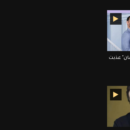
ان" عذبت