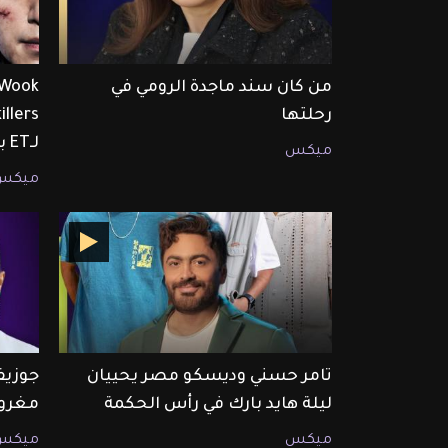
من كان سند ماجدة الرومي في
رحلتها
لـET بالعربي
ميكس
ميكس
تامر حسني وديسكو مصر يحييان
جوزيف
ليلة هايد بارك في رأس الحكمة
مغرو
ميكس
ميكس