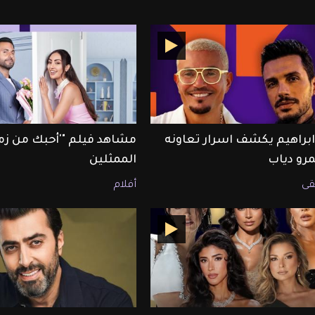
ابراهيم يكشف اسرار تعاونه
مشاهد فيلم "'أحبك من زم
رو دياب
الممثلين
ى
أفلام