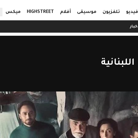
ال
فيديو
تلفزيون
موسيقى
أفلام
HIGHSTREET
ميكس
خبار
للبنانية