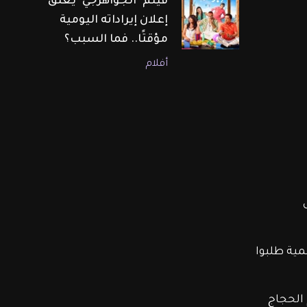
فيلم "الجواهرجي" يعلّق
إعلان إيراداته اليومية
مؤقتًا.. فما السبب؟
أفلام
 
مية طلبوا 
يخوضه ابراهيم الحجاج 