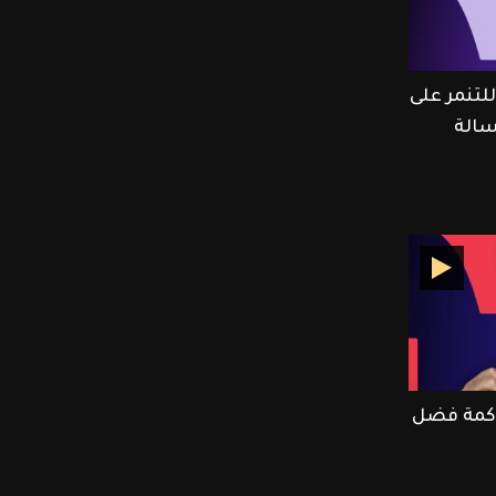
تنمر على
الة
كمة فضل