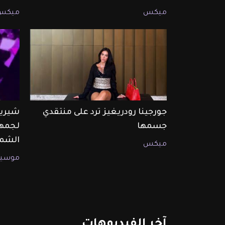
ميكس
ميكس
جورجينا رودريغيز ترد على منتقدي
شيرين
جسمها
لجمهو
الشما
ميكس
موسيق
آخر
الفيديوهات