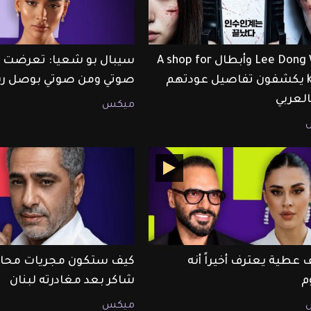
Lee Dong Wook وأبطال A shop for
سيبال بو شعيا: تعرضت لل
killers يكشفون تفاصيل عودتهم
صوتي ومن صوتي بوصل رس
ميكس
 عطية يعترف أخيراً أنه
كيف ستكون مجريات محا
م
شاكر بعد مغادرته لبنان
ميكس