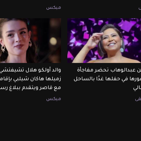
ميكس
 عبدالوهاب تحضر مفاجأة
والد أولكو هلال تشيفتشي
رها في حفلها غدًا بالساحل
زميلها هاكان شيلبي بإقام
لي
مع قاصر ويتقدم ببلاغ رس
ى
ميكس