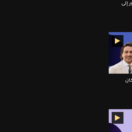
 إلى
ان