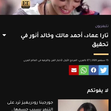
تليفزيون
تارا عماد، أحمد مالك وخالد أنور في
تحقيق
15 سبتمبر 2020 | ET بالعربي: المرجع الأول لأخبار الفن والترفيه في العالم العربي
لا
يفوتكم
جورجينا رودريغيز ترد على
التنمر بسبب جسمها..