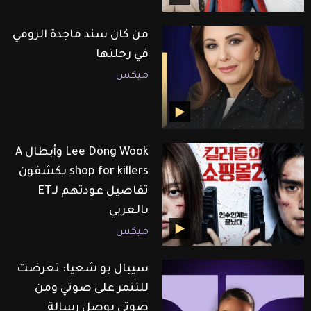
من كان سند ماجدة الرومي
في رحلتها
ميكس
Lee Dong Wook وأبطال A
shop for killers يكشفون
تفاصيل عودتهم لـET
بالعربي
ميكس
سيبال بو شعيا: تعرضت
للتنمر على صوتي ومن
صوتي بوصل رسالة