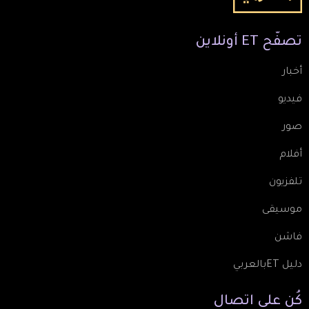
تصفّح
ET
أونلاين
أخبار
فيديو
صور
أفلام
تلفزيون
موسيقى
فاشن
دليل ETبالعربي
كُن
على
اتصال