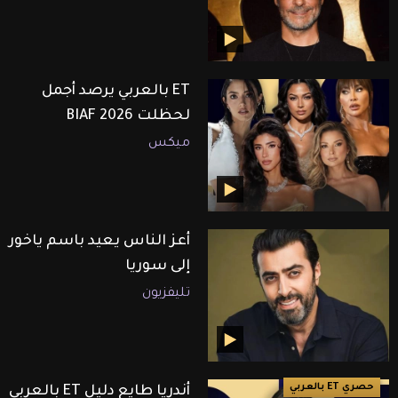
ET بالعربي يرصد أجمل
لحظلت BIAF 2026
ميكس
أعز الناس يعيد باسم ياخور
إلى سوريا
تليفزيون
حصري ET بالعربي
أندريا طايع دليل ET بالعربي