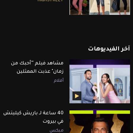
HIGHSTREET
آخر
الفيديوهات
مشاهد فيلم "'أحبك من
زمان" عذبت الممثلين
أفلام
40 ساعة لـ باريش كيليتش
في بيروت
ميكس