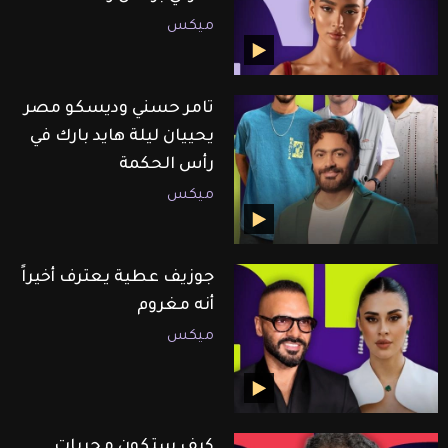
ميكس
تامر حسني وديسكو مصر
يحييان ليلة هايد بارك في
رأس الحكمة
ميكس
جوزيف عطية يعترف أخيراً
أنه مغروم
ميكس
كيف ستكون مجريات