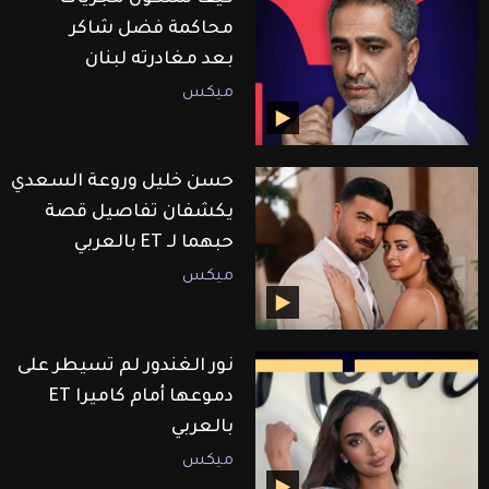
محاكمة فضل شاكر
بعد مغادرته لبنان
ميكس
حسن خليل وروعة السعدي
يكشفان تفاصيل قصة
حبهما لـ ET بالعربي
ميكس
نور الغندور لم تسيطر على
دموعها أمام كاميرا ET
بالعربي
ميكس