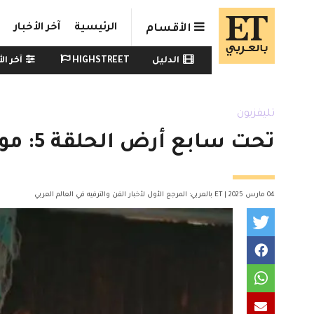
Skip to main conten
الرئيسية
آخر الأخبار
الأقسام
Watch menu
الدليل
HIGHSTREET
آخر الأ
تليفزيون
تحت سابع أرض الحلقة 5: موسى يحاول إنقاذ زين وظهور منى واصف
04 مارس 2025 | ET بالعربي: المرجع الأول لأخبار الفن والترفيه في العالم العربي