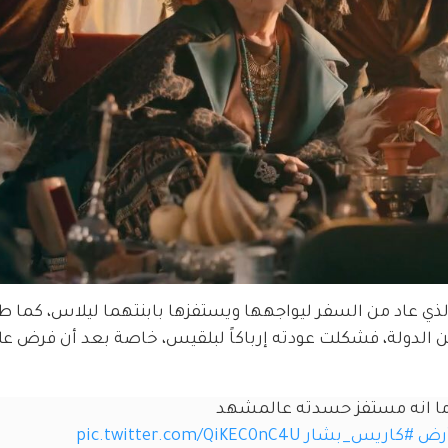
ي عاد من السفر ليواجهها ويستفزها بابنتهما ليلاس، كما طا
ا من الدولة، فشكلت عودته إرباكاً لبلقيس، خاصة بعد أن فرض عل
 ما انه مستفز حسدته عالمشهد 
رض
#كاريس_بشار
pic.twitter.com/QiKEC0nC4U