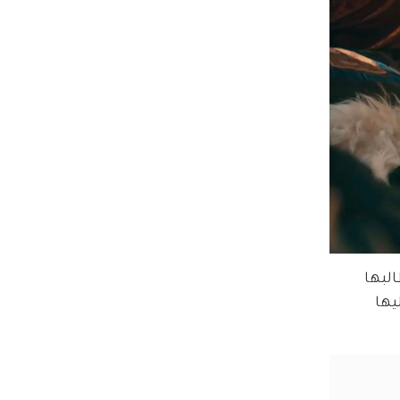
لبها 
يها 