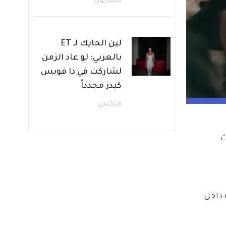
تليفزيون
لين الحايك لـ ET
بالعربي: لو عاد الزمن
لشاركت في ذا فويس
كيدز مجدداً
ميكس
 
داخل 