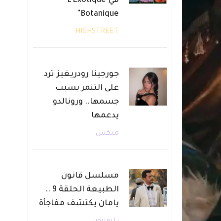
في"L’Exotique
Botanique"
HIGHSTREET
جورجينا رودريغيز ترد
على التنمر بسبب
جسمها.. ورونالدو
يدعمها
ميكس
مسلسل قانون
الطبيعة الحلقة 9 ..
يامان يكتشف مفاجأة