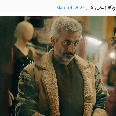
 (@d0dy_2)
March 4, 2025