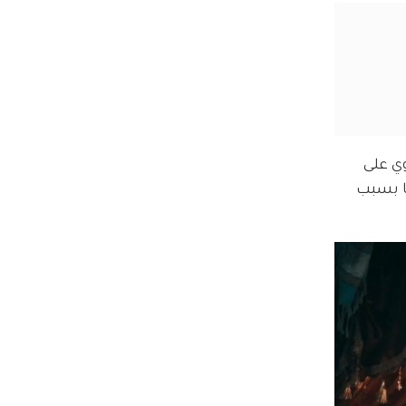
ي على 
ا بسبب 