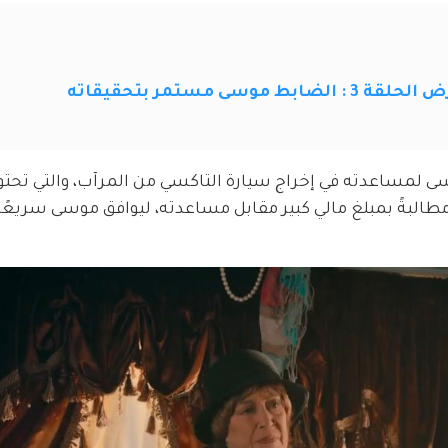
سى مستمر بتحقيقاته
وسى لمساعدته في إخراج سيارة التاكسي من المرآب، والتي تحتو
طالبةً بمبلغ مالي كبير مقابل مساعدته، ليوافق موسى سريعً