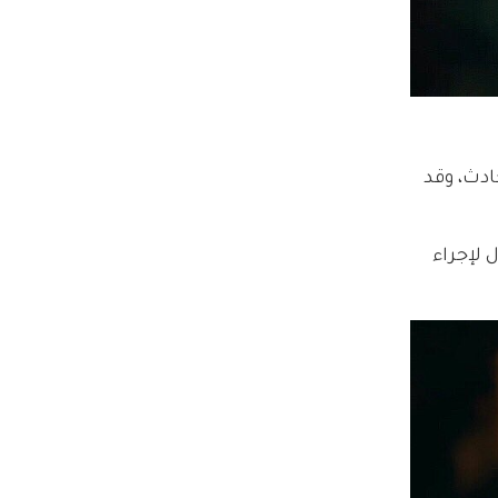
دث، وقد 
 لإجراء 