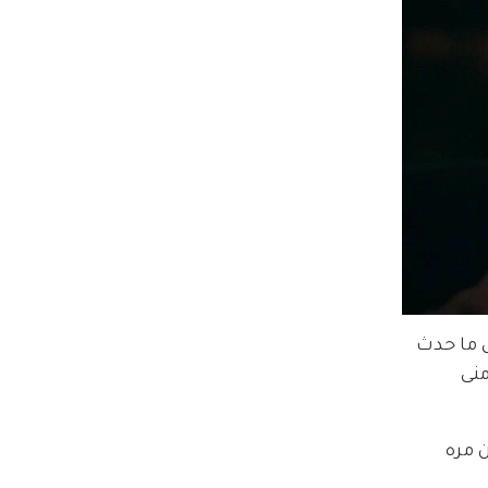
 ما حدث 
نى 
 مره 