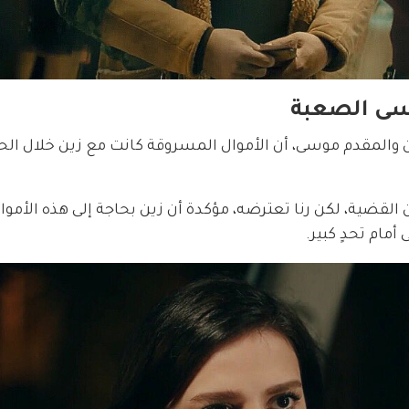
سى الصعبة
والمقدم موسى، أن الأموال المسروقة كانت مع زين خلال الحا
القضية، لكن رنا تعترضه، مؤكدة أن زين بحاجة إلى هذه الأموال
مام تحدٍ كبير.