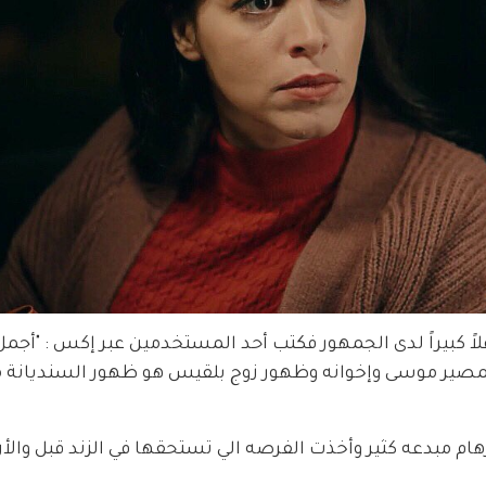
 كبيراً لدى الجمهور فكتب أحد المستخدمين عبر إكس : "أجمل
بمصير موسى وإخوانه وظهور زوج بلقيس هو ظهور السنديانة م
رهام مبدعه كثير وأخذت الفرصه الي تستحقها في الزند قبل والأن