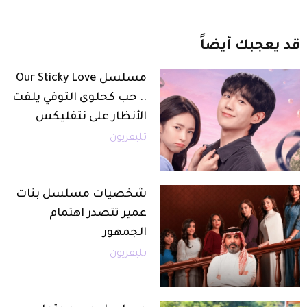
قد
يعجبك
أيضاً
مسلسل Our Sticky Love
.. حب كحلوى التوفي يلفت
الأنظار على نتفليكس
تليفزيون
شخصيات مسلسل بنات
عمير تتصدر اهتمام
الجمهور
تليفزيون