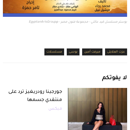
بوستر مسلسل قيد عائلي - مجموعة فنون مصر - @EgyptianArtsGroup
عزت العلايلى
ميرفت أمين
بوسى
مسلسلات
لا
يفوتكم
جورجينا رودريغيز ترد على
منتقدي جسمها
ميكس