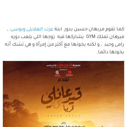
كما تقوم مريهان حسين بدور  ابنة 
عزت العلايلى
وبوسى 
 , 
ميرهان تملك GYM  يشاركها فيه  زوجها اللي يلعب دوره 
رامى وحيد  , و لكنه يخونها مع أكثر من إمرأة و هي تشك أنه 
يخونها دائما.