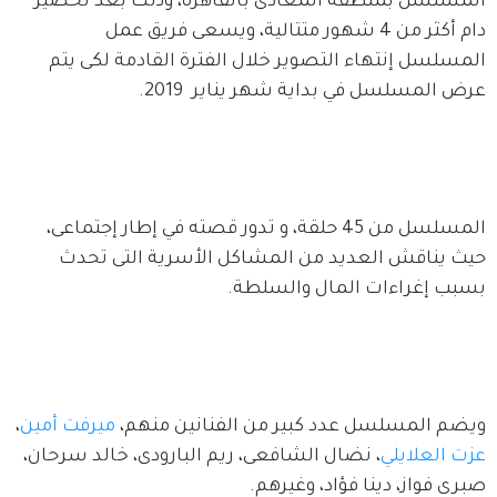
المسلسل بمنطقة المعادى بالقاهرة، وذلك بعد تحضير 
دام أكثر من 4 شهور متتالية، ويسعى فريق عمل 
المسلسل إنتهاء التصوير خلال الفترة القادمة لكى يتم 
عرض المسلسل في بداية شهر يناير  2019.
المسلسل من 45 حلقة، و تدور قصته في إطار إجتماعى، 
حيث يناقش العديد من المشاكل الأسرية التى تحدث 
بسبب إغراءات المال والسلطة.
ويضم المسلسل عدد كبير من الفنانين منهم، 
ميرفت أمين
، 
عزت العلايلي
، نضال الشافعى، ريم البارودى، خالد سرحان، 
صبرى فواز، دينا فؤاد، وغيرهم.