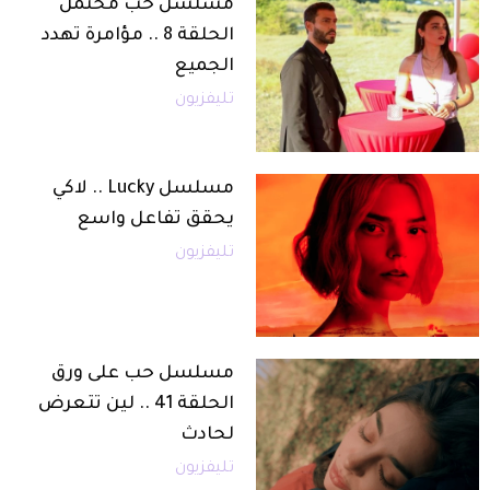
مسلسل حب محتمل
الحلقة 8 .. مؤامرة تهدد
الجميع
تليفزيون
مسلسل Lucky .. لاكي
يحقق تفاعل واسع
تليفزيون
مسلسل حب على ورق
الحلقة 41 .. لين تتعرض
لحادث
تليفزيون