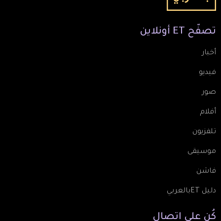
تصفّح
ET
أونلاين
أخبار
فيديو
صور
أفلام
تلفزيون
موسيقى
فاشن
دليل ETبالعربي
كُن
على
اتصال