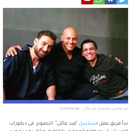
من كواليس مسلسل قيد عائلي  - @Queed3a2ly
بدأ فريق عمل 
مسلسل 
"قيد عائلى"  التصوير  فى ديكورات 