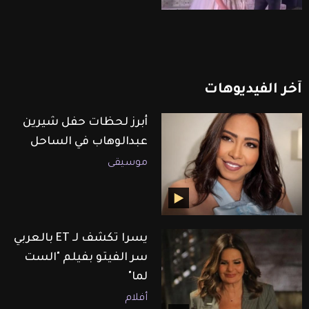
آخر
الفيديوهات
أبرز لحظات حفل شيرين
عبدالوهاب في الساحل
موسيقى
يسرا تكشف لـ ET بالعربي
سر الفيتو بفيلم "الست
لما"
أفلام