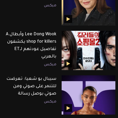
ميكس
Lee Dong Wook وأبطال A
shop for killers يكشفون
تفاصيل عودتهم لـET
بالعربي
ميكس
سيبال بو شعيا: تعرضت
للتنمر على صوتي ومن
صوتي بوصل رسالة
ميكس