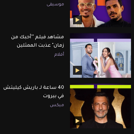
موسيقى
مشاهد فيلم "'أحبك من
زمان" عذبت الممثلين
أفلام
40 ساعة لـ باريش كيليتش
في بيروت
ميكس