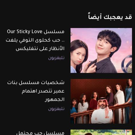
قد
يعجبك
أيضاً
مسلسل Our Sticky Love
.. حب كحلوى التوفي يلفت
الأنظار على نتفليكس
تليفزيون
شخصيات مسلسل بنات
عمير تتصدر اهتمام
الجمهور
تليفزيون
مسلسل حب محتمل