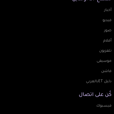
أخبار
فيديو
صور
أفلام
تلفزيون
موسيقى
فاشن
دليل ETبالعربي
كُن
على
اتصال
فيسبوك