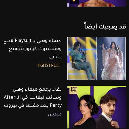
قد
يعجبك
أيضاً
هيفاء وهبي بـ Playsuit لامع
وجمبسوت كوتور بتوقيع
لبناني
HIGHSTREET
لقاء يجمع هيفاء وهبي
وسانت ليفانت في الـ After
Party بعد حفلها في بيروت
ميكس