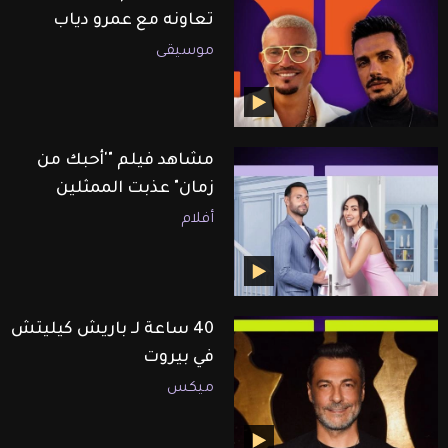
تعاونه مع عمرو دياب
موسيقى
مشاهد فيلم "'أحبك من
زمان" عذبت الممثلين
أفلام
40 ساعة لـ باريش كيليتش
في بيروت
ميكس