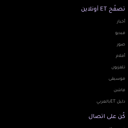
تصفّح
ET
أونلاين
أخبار
فيديو
صور
أفلام
تلفزيون
موسيقى
فاشن
دليل ETبالعربي
كُن
على
اتصال