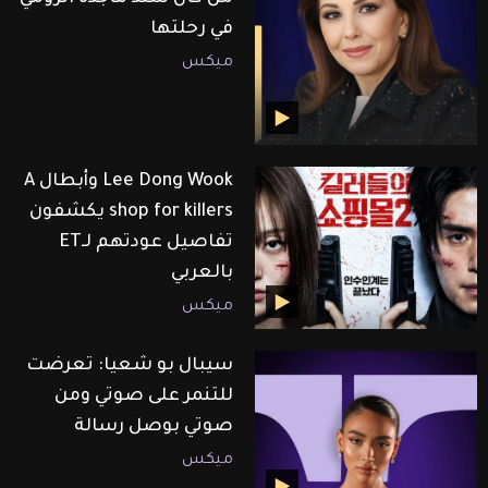
في رحلتها
ميكس
Lee Dong Wook وأبطال A
shop for killers يكشفون
تفاصيل عودتهم لـET
بالعربي
ميكس
سيبال بو شعيا: تعرضت
للتنمر على صوتي ومن
صوتي بوصل رسالة
ميكس