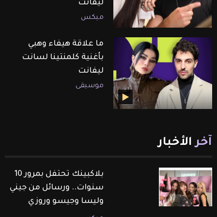
ليفانت
ميكس
ما علاقة هيفاء وهبي
بأغنية كلمنتينا لسانت
ليفانت
موسيقى
آخر
الأخبار
بلاكبينك تحتفل بمرور 10
سنوات.. ورسائل من جيني
وليسا وجيسو وروزي