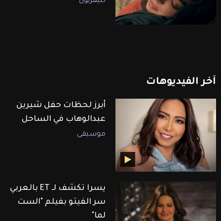
تليفزيون
آخر
الفيديوهات
أبرز لحظات حفل شيرين
عبدالوهاب في الساحل
موسيقى
يسرا تكشف لـ ET بالعربي
سر الفيتو بفيلم "الست
لما"