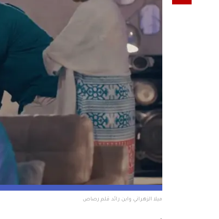
ميلا الزهراني وابن رائد قلم رصاص 