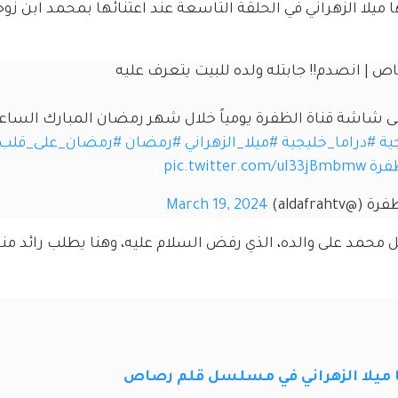
 الزهراني في الحلقة التاسعة عند اعتنائها بمحمد ابن زوجه
| انصدم!! جابتله ولده للبيت يتعرف عليه
ية
#دراما_خليجية
#ميلا_الزهراني
#رمضان
#رمضان_على_قلب_
فرة
pic.twitter.com/uI33jBmbmw
@aldafrahtv)
March 19, 2024
ل محمد على والده، الذي رفض السلام عليه، وهنا يطلب رائد من
ميلا الزهراني في مسلسل قلم رصاص