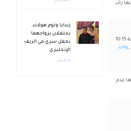
تليفزيون
ا رائد 
زندايا وتوم هولاند
يحتفلان بزواجهما
 على شاشة قناة الظفرة يومياً خلال شهر رمضان المبارك الساعة 10:15 
بحفل سري في الريف
واحد
الإنجليزي
ميكس
ها عدم 