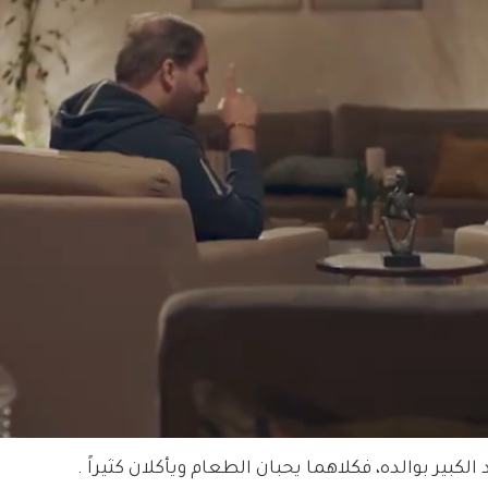
ير بوالده، فكلاهما يحبان الطعام ويأكلان كثيراً .