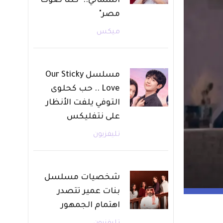
الشمالي.. "كلنا صوت
مصر"
ميكس
مسلسل Our Sticky
Love .. حب كحلوى
التوفي يلفت الأنظار
على نتفليكس
تليفزيون
شخصيات مسلسل
بنات عمير تتصدر
اهتمام الجمهور