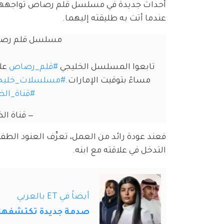
أحداث جديدة في مسلسل قلم رصاص تواجهها ميلا
عندما أتت به طليقته إليهما.
مسلسل قلم رصاص 
تابعوا المسلسل الخليجي 
#قلم_رصاص
مساءً بتوقيت الإمارات.
#مسلسلات_خليج
#قناة_الظ
— قناة الظفرة (
فعند عودة رائد من العمل، تعرِّف العنود الطف
التدخل في علاقته مع ابنه.
أيضاً في ET بالعربي
صدمة جديدة تكتشفها 