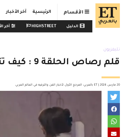
Skip to main conten
الرئيسية
آخر الأخبار
الأقسام
Watch menu
الدليل
HIGHSTREET
آخر الأ
تليفزيون
قلم رصاص الحلقة 9 : كيف تتعامل ميلا الزهراني مع ابن زوجها؟
20 مارس 2024 | ET بالعربي: المرجع الأول لأخبار الفن والترفيه في العالم العربي