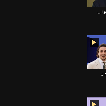
 إلى
ان