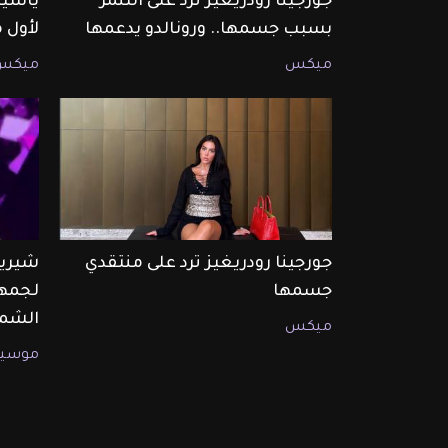
جورجينا رودريغيز ترد على التنمر
ياسين
بسبب جسمها.. ورونالدو يدعمها
لأول 
ميكس
ميكس
جورجينا رودريغيز ترد على منتقدي
شيرين
جسمها
لجمهو
الشما
ميكس
موسيق