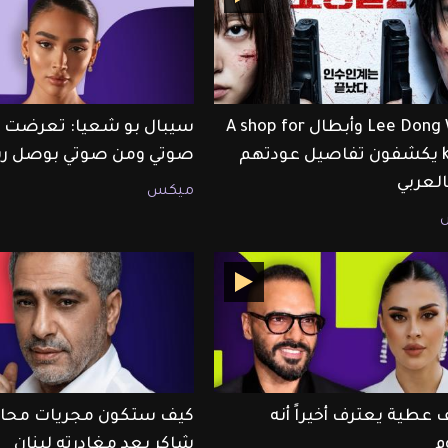
Lee Dong Wook وأبطال A shop for
سيبال بو شعيا: تعرضت لل
killers يكشفون تفاصيل عودتهم
صوتي ومن صوتي بوصل رس
ميكس
 عطية يعترف أخيراً أنه
كيف ستكون مجريات محا
م
شاكر بعد مغادرته لبنان