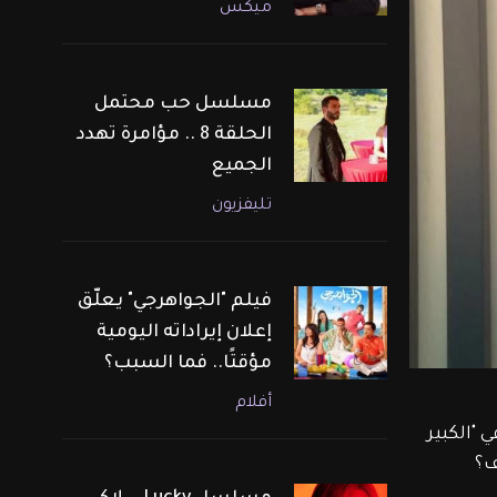
ميكس
مسلسل حب محتمل
الحلقة 8 .. مؤامرة تهدد
الجميع
تليفزيون
فيلم "الجواهرجي" يعلّق
إعلان إيراداته اليومية
مؤقتًا.. فما السبب؟
أفلام
ي "الكبير 