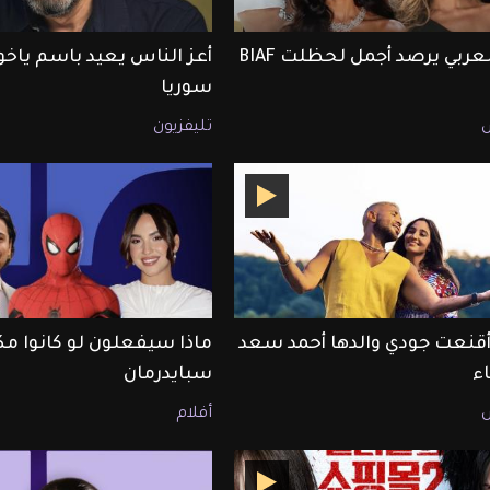
ET بالعربي يرصد أجمل لحظلت BIAF
أعز الناس يعيد باسم ياخور
سوريا
تليفزيون
قنعت جودي والدها أحمد سعد
ماذا سيفعلون لو كانوا مك
اء
سبايدرمان
أفلام