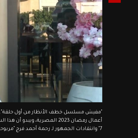
"مفيش مسلسل خطف الأنظار من أول حلقة".. هذا 
أعمال رمضان 2023 المصرية، ويب
7" وانتقادات الجمهور لـ رحمة أحمد فرج "مربوحة"، وما هي انتقاداته لمسلسل "سره الباتع" ومخرجه خالد يوسف؟