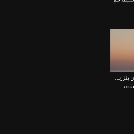
ر صيف مع
 بنزرت..
كشف