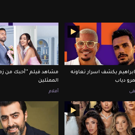
ابراهيم يكشف اسرار تعاونه
مشاهد فيلم "'أحبك من زم
رو دياب
الممثلين
ى
أفلام