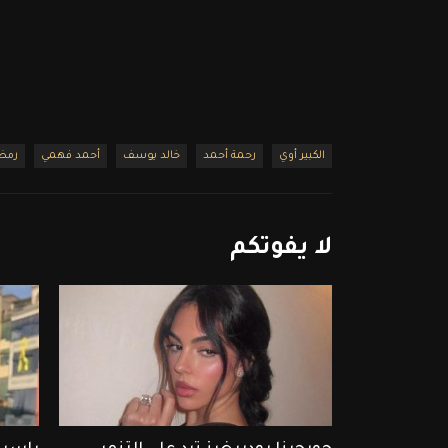
الكبير أوي
رحمة أحمد
خالد يوسف
أحمد فهمي
رمض
لا
يفوتكم