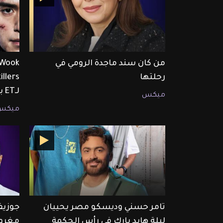
من كان سند ماجدة الرومي في
رحلتها
لـET بالعربي
ميكس
ميكس
تامر حسني وديسكو مصر يحييان
جوزيف
ليلة هايد بارك في رأس الحكمة
مغرو