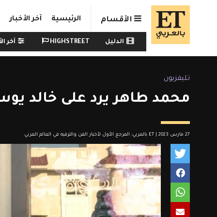
Skip to main conten
الرئيسية
آخر الأخبار
الأقسام
Watch menu
الدليل
HIGHSTREET
آخر الأ
تليفزيون
محمد طاهر يرد على خالد يوس
27 مارس 2023 | ET بالعربي: المرجع الأول لأخبار الفن والترفيه في العالم العربي