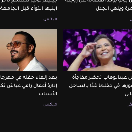
 بونو يؤكد انفصاله عن زوجته
جينيفر لوبيز تستمتع بآخ
مرة وينهي الجدل
ابنيها التوأم قبل الجامعة
ميكس
 عبدالوهاب تحضر مفاجأة
بعد إلغاء حفله في مهرجان
رها في حفلها غدًا بالساحل
إدارة أعمال رامي عياش ت
لي
الأسباب
ى
ميكس