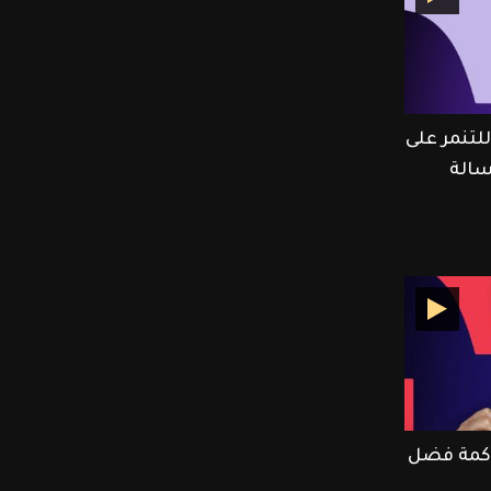
تنمر على
الة
كمة فضل