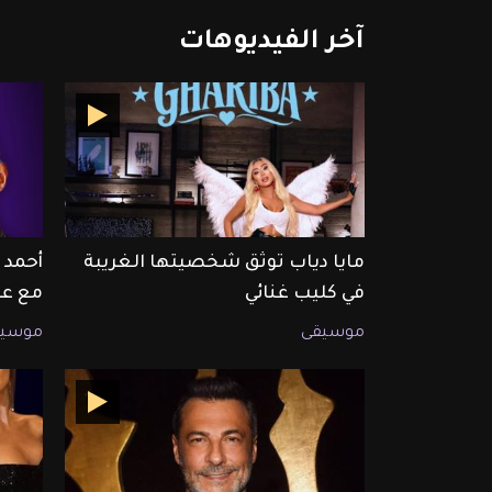
آخر
الفيديوهات
مايا دياب توثق شخصيتها الغريبة
أحمد 
في كليب غنائي
مع عم
موسيقى
موسيق