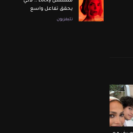
مسلسل Lucky .. لاكي
يحقق تفاعل واسع
تليفزيون