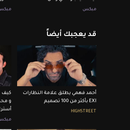
ميكس
ميكس
قد
يعجبك
أيضاً
أحمد فهمي يطلق علامة النظارات
كيف ع
EXI بأكثر من 100 تصميم
و محم
أسترال
HIGHSTREET
ميكس