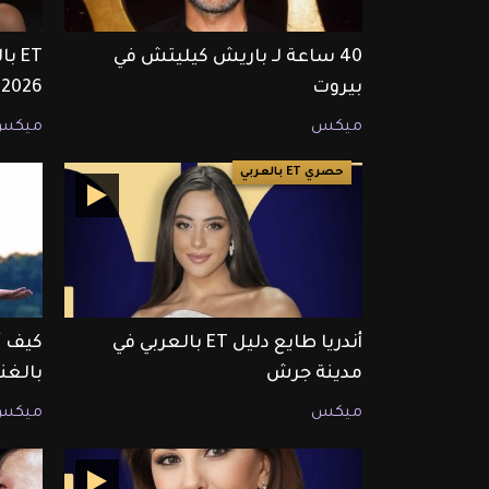
40 ساعة لـ باريش كيليتش في
بيروت
2026
ميكس
ميكس
حصري ET بالعربي
أندريا طايع دليل ET بالعربي في
كيف أ
مدينة جرش
بالغن
ميكس
ميكس