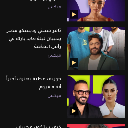
ميكس
تامر حسني وديسكو مصر
يحييان ليلة هايد بارك في
رأس الحكمة
ميكس
جوزيف عطية يعترف أخيراً
أنه مغروم
ميكس
كيف ستكون مجريات