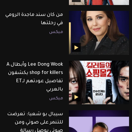
من كان سند ماجدة الرومي
في رحلتها
ميكس
Lee Dong Wook وأبطال A
shop for killers يكشفون
تفاصيل عودتهم لـET
بالعربي
ميكس
سيبال بو شعيا: تعرضت
للتنمر على صوتي ومن
صوتي بوصل رسالة