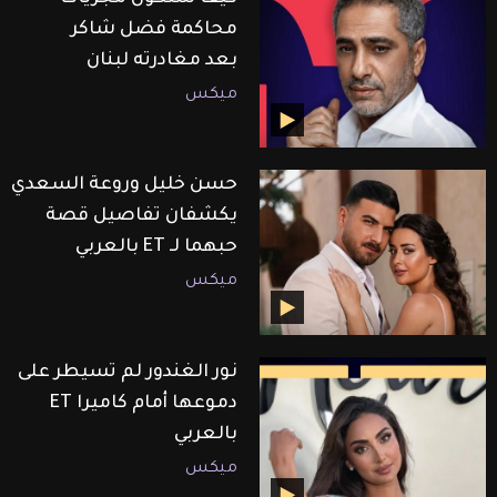
محاكمة فضل شاكر
بعد مغادرته لبنان
ميكس
حسن خليل وروعة السعدي
يكشفان تفاصيل قصة
حبهما لـ ET بالعربي
ميكس
نور الغندور لم تسيطر على
دموعها أمام كاميرا ET
بالعربي
ميكس