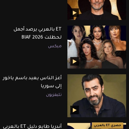
ET بالعربي يرصد أجمل
لحظلت BIAF 2026
ميكس
أعز الناس يعيد باسم ياخور
إلى سوريا
تليفزيون
حصري ET بالعربي
أندريا طايع دليل ET بالعربي