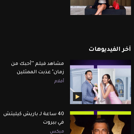
آخر
الفيديوهات
مشاهد فيلم "'أحبك من
زمان" عذبت الممثلين
أفلام
40 ساعة لـ باريش كيليتش
في بيروت
ميكس