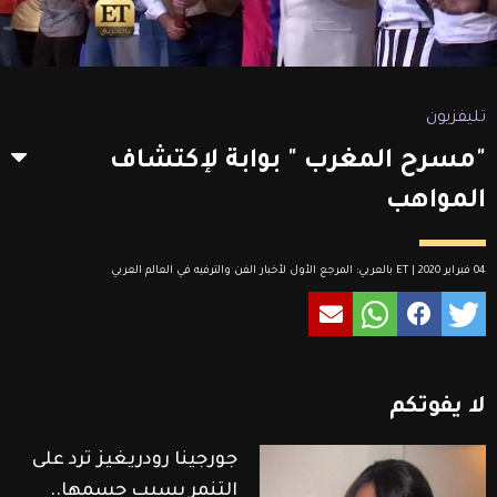
تليفزيون
"مسرح المغرب " بوابة لإكتشاف
المواهب
04 فبراير 2020 | ET بالعربي: المرجع الأول لأخبار الفن والترفيه في العالم العربي
لا
يفوتكم
جورجينا رودريغيز ترد على
التنمر بسبب جسمها..