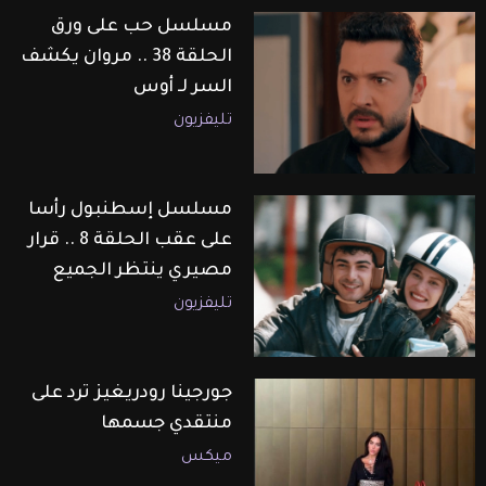
مسلسل حب على ورق
الحلقة 38 .. مروان يكشف
السر لـ أوس
تليفزيون
مسلسل إسطنبول رأسا
على عقب الحلقة 8 .. قرار
مصيري ينتظر الجميع
تليفزيون
جورجينا رودريغيز ترد على
منتقدي جسمها
ميكس