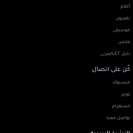
أفلام
تلفزيون
موسيقى
فاشن
دليل ETبالعربي
كُن
على
اتصال
فيسبوك
تويتر
انستقرام
تواصل معنا