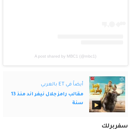
A post shared by MBC1 (@mbc1)
أيضاً في ET بالعربي
مقالب رامز جلال نيفر اند منذ 13
سنة
سفربرلك