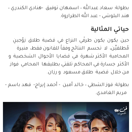
بطولة: سعاد عبدالله – اسمهان توفيق  -هنادي الكندري –
هند البلوشي - عبد الله الطراروة.
حياتي المثالية
حين  يكون  يكون  طرفْي  النزاع  في  قضية  طلاق  زوّجينِ  
مُطلقيِّن،  لا  تحسم  النتائج وفقاً للقانون فقط،  منيرة  
المحامية  الأكثر شهرة  في  قضايا  الأحوال  الشخصية  و 
الأكثر  جسارة في المحاكم تلقتي بطليقها  المحامي  فواز  
من خلال  قضية  طلاق مسعود  و رزان.
بطولة: فوز الشطي – خالد أمين  - أحمد إيراج-  فهد باسم - 
  مريم الغامدي.