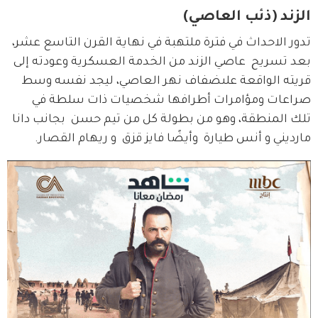
الزند (ذئب العاصي)
تدور الاحداث في فترة ملتهبة في نهاية القرن التاسع عشر، 
بعد تسريح  عاصي الزند من الخدمة العسكرية وعودته إلى 
قريته الواقعة علىضفاف نهر العاصي، ليجد نفسه وسط 
صراعات ومؤامرات أطرافها شخصيات ذات سلطة في 
تلك المنطقة، وهو من بطولة كل من تيم حسن  بجانب دانا 
مارديني و أنس طيارة  وأيضًا فايز قزق  و ريهام القصار.