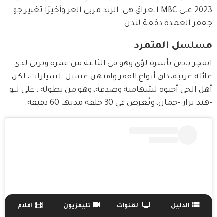
2023 على MBC العراق هي: الزند مربى العز وأخيرًا تغيير جو 
جعفر العمدة دفعة لندن. 
مسلسل المتمرد
انفجر باص بأسرة لؤي وهو في الثالثة من عمره وتربى لدى 
عائلة غريبة، ذاق أنواع الفقر وامتهن غسيل السيارات، لكن 
أهل الحي أحبوه لشهامته وصدقه، وهو من بطولة : علي ليو 
-هند نزار -جمان، ويُعرض في 30 حلقة مدتها 60 دقيقة.
الدليل
القنوات
تليفزيون
أفلام
TV Guide Menu