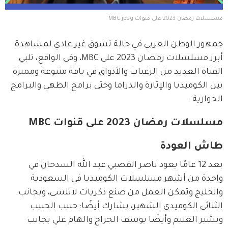
مسلسلات رمضان 2023 على قنوات MBC.jpeg
جمهور الوطن العربي في حالة تشوق غير عادي لمشاهدة 
أبرز مسلسلات رمضان 2023 على MBC، وفي الواقع، تلبي 
القناة العديد من الرغبات والأذواق في باقة متنوعة ومميزة 
بين الكوميديا والإثارة والدراما وحتى برامج الطهي والبرامج 
الحوارية.
مسلسلات رمضان 2023 على قنوات MBC
طاش العودة
بعد 12 عامًا يعود ناصر القصبي عبد الله السدحان في 
واحدة من أشهر مسلسلات الكوميديا في السعودية 
والخليج وتمكن العمل من صنع ذكريات لاتنسى، وبجانب 
الثنائي الكوميدي الشهير، يشارك أيضًا: حبيب الحبيب 
وبشير الغنيم وأيضًا يوسف الجراح والهام علي بجانب 