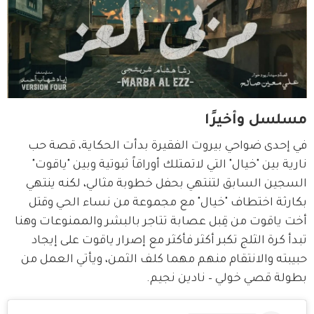
مسلسل وأخيرًا
في إحدى ضواحي بيروت الفقيرة بدأت الحكاية، قصة حب 
نارية بين "خيال" التي لاتمتلك أوراقاً ثبوتية وبين "ياقوت" 
السجين السابق لتنتهي بحفل خطوبة مثالي، لكنه ينتهي 
بكارثة اختطاف "خيال" مع مجموعة من نساء الحي وقتل 
أخت ياقوت من قِبل عصابة تتاجر بالبشر والممنوعات وهنا 
تبدأ كرة الثلج تكبر أكثر فأكثر مع إصرار ياقوت على إيجاد 
حبيبته والانتقام منهم مهما كلف الثمن، ويأتي العمل من 
بطولة قصي خولي – نادين نجيم.