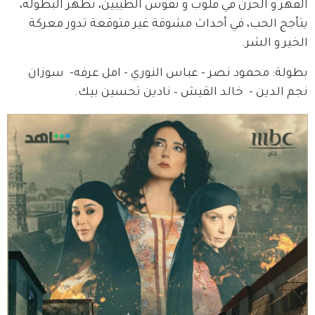
القهر و الحزن في قلوب و نفوس الطيبين، تظهر البطولة، 
يتأجج الحب، في أحداث مشوقة غير متوقعة تدور معركة 
الخير و الشر.
بطولة: محمود نصر - عباس النوري - امل عرفه-  سوزان 
نجم الدين -  خالد القيش – نادين تحسين بيك.