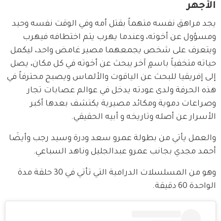
الأجهر
يجد مراهق نفسه متهماً بقتل أمه وفي الوقت نفسه وحيد 
ومسؤول عن أخوته، وعندما يهرب يتم اختطافه فيهرب 
ويتعرف على شخص يجمعهما مصير غامض واحد، ليكمل 
حياته متخفياً باسمٍ آخر يبحث عن أخوته في كل مكان، يصل 
إلى إفريقيا للبحث عن الياقوت والألماس ويصبح محترفاً في 
هذه الحرفة ولدى عودته يدخل في عوالم عصابات تجار 
وصراعات دموية ومكائد مصيرية يكتشف بعدها أكبر 
الأسرار عن أصله وتاريخه و أبيه الحقيقي.
والعمل يأتي من بطولة عمرو سعد ودرة وسيد رجب وأيضَا 
أحمد مجدي بجانب عمرو عبدالجليل وناهد السباعي.
وهو من المسلسلات الدرامية التي تأتي في 30 حلقة مدة 
الواحدة 60 دقيقة.