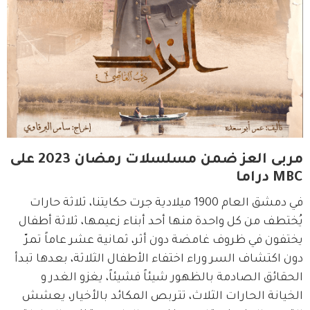
مربى العز ضمن مسلسلات رمضان 2023 على
MBC دراما
في دمشق العام 1900 ميلادية جرت حكايتنا، ثلاثة حارات 
يُختطف من كل واحدة منها أحد أبناء زعيمها، ثلاثة أطفال 
يختفون في ظروف غامضة دون أثر، ثمانية عشر عاماً تمرّ 
دون اكتشاف السر وراء اختفاء الأطفال الثلاثة، بعدها تبدأ 
الحقائق الصادمة بالظهور شيئاً فشيئاً، يغزو الغدر و 
الخيانة الحارات الثلاث، تتربص المكائد بالأخيار، يعشش 