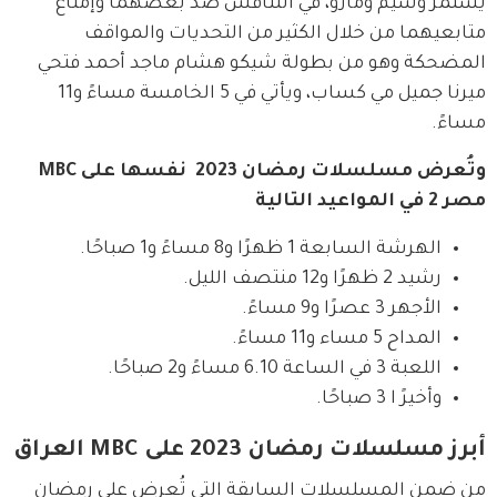
يستمر وسيم ومازو، في التنافس ضد بعضهما وإمتاع 
متابعيهما من خلال الكثير من التحديات والمواقف 
المضحكة وهو من بطولة شيكو هشام ماجد أحمد فتحي 
ميرنا جميل مي كساب، ويأتي في 5 الخامسة مساءً و11 
مساءً.
وتُعرض مسلسلات رمضان 2023  نفسها على MBC 
مصر 2 في المواعيد التالية
الهرشة السابعة 1 ظهرًا و8 مساءً و1 صباحًا.
رشيد 2 ظهرًا و12 منتصف الليل.
الأجهر 3 عصرًا و9 مساءً.
المداح 5 مساء و11 مساءً.
اللعبة 3 في الساعة 6.10 مساءً و2 صباحًا.
وأخيرً ا 3 صباحًا.
أبرز مسلسلات رمضان 2023 على MBC العراق
من ضمن المسلسلات السابقة التي تُعرض على رمضان 