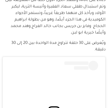
2023 على MBC، وشهد الجزء الأول خطأ من الممرضة ليلى  
وتم استبدال طفلي سعاد الفقيرة وأنيسة الثرية، ليكبر 
الأولاد ويأخذ كل منهما طريقاً غريباً، وتستمر الأجواء 
الكوميدية في هذا الجزء أيضًا، وهو من بطولة ابراهيم 
الحجاج  وفايز بن جريس بجانب خالد الفراج وهند محمد 
وأيضًا خيرية ابو لبن.
ويُعرض على 30 حلقة تتراوح مدة الواحدة بين 20 إلى 30 
دقيقة.