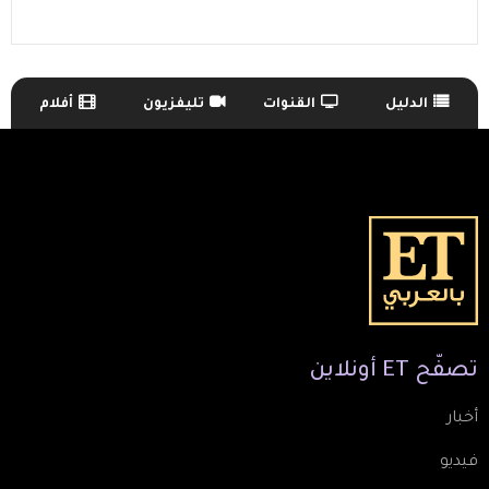
الدليل
القنوات
تليفزيون
أفلام
TV Guide Menu
تصفّح
ET
أونلاين
أخبار
فيديو