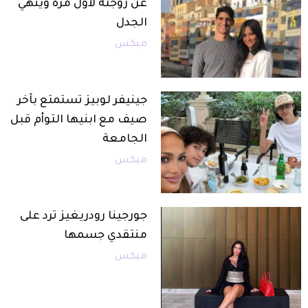
عن زوجته لأول مرة وينهي
الجدل
ميكس
جينيفر لوبيز تستمتع بآخر
صيف مع ابنيها التوأم قبل
الجامعة
ميكس
جورجينا رودريغيز ترد على
منتقدي جسمها
ميكس