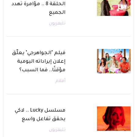
الحلقة 8 .. مؤامرة تهدد
الجميع
تليفزيون
فيلم "الجواهرجي" يعلّق
إعلان إيراداته اليومية
مؤقتًا.. فما السبب؟
أفلام
مسلسل Lucky .. لاكي
يحقق تفاعل واسع
تليفزيون