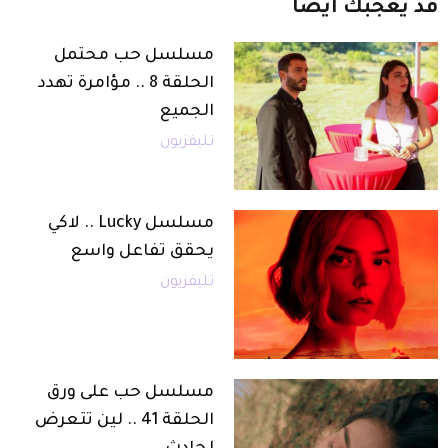
قد
يعجبك
أيضاً
مسلسل حب محتمل
الحلقة 8 .. مؤامرة تهدد
الجميع
تليفزيون
مسلسل Lucky .. لاكي
يحقق تفاعل واسع
تليفزيون
مسلسل حب على ورق
الحلقة 41 .. لين تتعرض