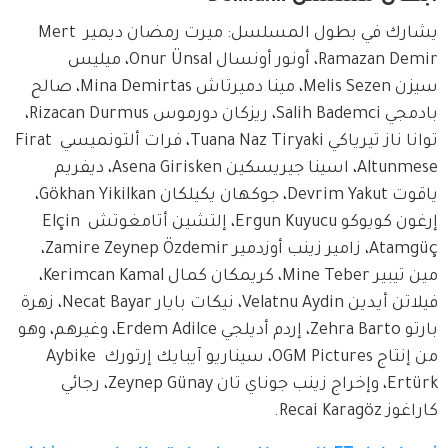
يشارك في بطول المسلسل: ميرت رمضان ديمير Mert 
Ramazan Demir، أونور أونسال Onur Ünsal، ميليس 
سيزن Melis Sezen، مينا دميرتاش Mina Demirtas، صالح 
بادمجي Salih Bademci، ريزكان دورموس Rizacan Durmus، 
توانا ناز تيرياكي Tuana Naz Tiryaki، فرات ألتونميسي Firat 
Altunmese، اسينا جيريسكين Asena Girisken، ديفريم 
ياقوت Devrim Yakut، جوكهان يكيلكان Gökhan Yikilkan، 
إرغون كويوكو Ergun Kuyucu، إلتشين أتامغوتش Elçin 
Atamgüç، زامير زينب أوزدمير Zamire Zeynep Özdemir، 
مين تيبير Mine Teber، كريمكان كمال Kerimcan Kamal، 
فيلاتن أيدين Velatnu Aydin، نيكات بايار Necat Bayar، زهرة 
بارتو Zehra Barto، إردم أديلجي Erdem Adilce، وغيرهم، وهو 
من إنتاج OGM Pictures، سيناريو آيبايك إرتورك Aybike 
Ertürk، وإخراج زينب جوناي تان Zeynep Günay، رجائي 
كاراغوز Recai Karagöz.