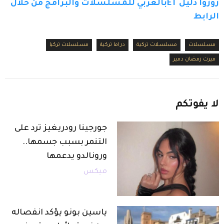
زوروا دليل ETبالعربي للمسلسلات والبرامج من خلال 
الرابط
مسلسلات
مسلسلات تركية
دراما تركية
مسلسلات تركيا
ميرت رمضان دمير
لا
يفوتكم
جورجينا رودريغيز ترد على
التنمر بسبب جسمها..
ورونالدو يدعمها
ميكس
ياسين بونو يؤكد انفصاله