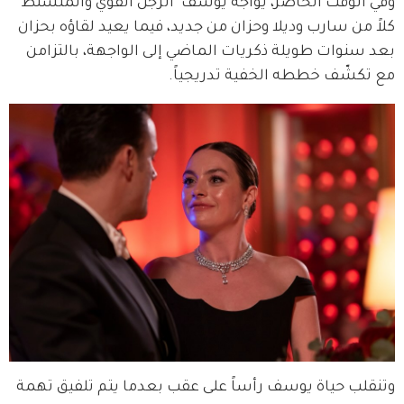
وفي الوقت الحاضر، يواجه يوسف "الرجل القوي والمتسلط" 
كلاً من سارب وديلا وحزان من جديد، فيما يعيد لقاؤه بحزان 
بعد سنوات طويلة ذكريات الماضي إلى الواجهة، بالتزامن 
مع تكشّف خططه الخفية تدريجياً.
وتنقلب حياة يوسف رأساً على عقب بعدما يتم تلفيق تهمة 