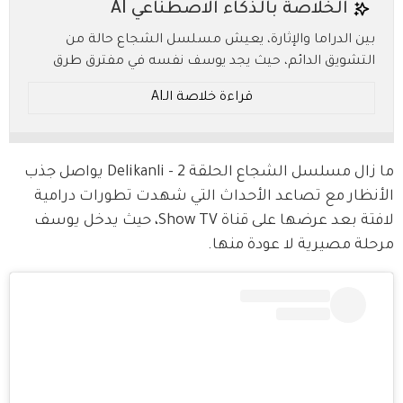
الخلاصة بالذكاء الاصطناعي AI
بين الدراما والإثارة، يعيش مسلسل الشجاع حالة من
التشويق الدائم، حيث يجد يوسف نفسه في مفترق طرق
يجبره على مواجهة ماضيه القاسي وحاضره الغامض. كيف
قراءة خلاصة الـAI
سيعيد ترتيب أولوياته، وما الأسرار التي ستنكشف لاحقاً؟
* ملخص بالـ AI.. يُرجى الرجوع إلى النص الأصلي للتفاصيل.
ما زال مسلسل الشجاع الحلقة 2 - Delikanli يواصل جذب 
الأنظار مع تصاعد الأحداث التي شهدت تطورات درامية 
لافتة بعد عرضها على قناة Show TV، حيث يدخل يوسف 
مرحلة مصيرية لا عودة منها.