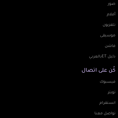
صور
أفلام
تلفزيون
موسيقى
فاشن
دليل ETبالعربي
كُن
على
اتصال
فيسبوك
تويتر
انستقرام
تواصل معنا