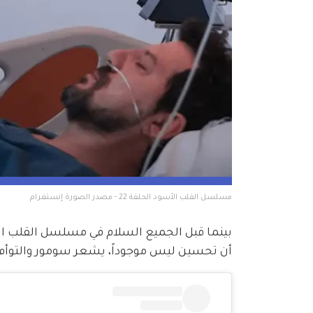
مسلسل القلب الأسود الحلقة 22 - مصدر الصورة إنستغرام
أن تحسين ليس موجوداً، يشعر سومور والتوأم 