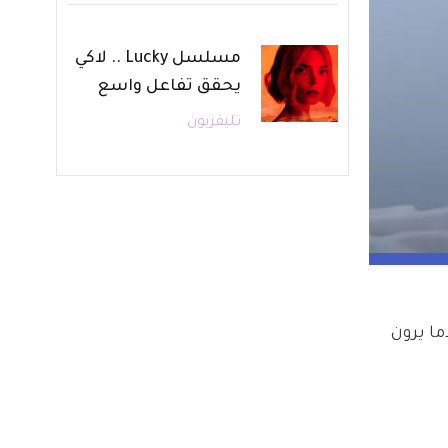
مسلسل Lucky .. لاكي
يحقق تفاعل واسع
تليفزيون
قاها، عندما يرون 