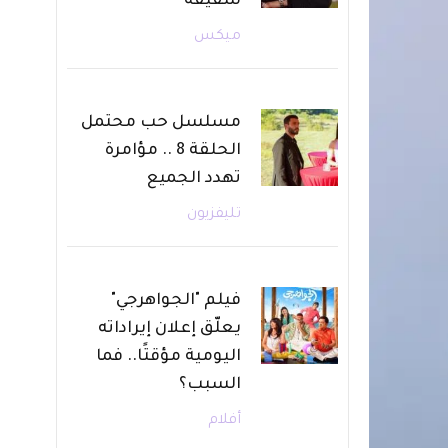
شقيقه
ميكس
مسلسل حب محتمل
الحلقة 8 .. مؤامرة
تهدد الجميع
تليفزيون
فيلم "الجواهرجي"
يعلّق إعلان إيراداته
اليومية مؤقتًا.. فما
السبب؟
أفلام