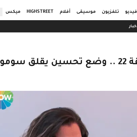
ال
فيديو
تلفزيون
موسيقى
أفلام
HIGHSTREET
ميكس
خبار
ومور