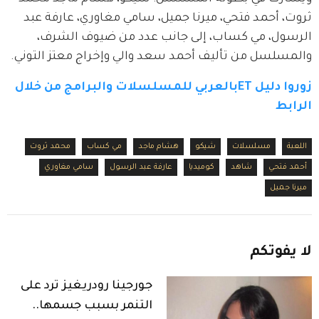
ثروت، أحمد فتحي، ميرنا جميل، سامي مغاوري، عارفة عبد 
الرسول، مي كساب، إلى جانب عدد من ضيوف الشرف، 
والمسلسل من تأليف أحمد سعد والي وإخراج معتز التوني.
زوروا دليل ETبالعربي للمسلسلات والبرامج من خلال 
الرابط
اللعبة
مسلسلات
شيكو
هشام ماجد
مي كساب
محمد ثروت
أحمد فتحي
شاهد
كوميديا
عارفة عبد الرسول
سامي مغاوري
ميرنا جميل
لا
يفوتكم
جورجينا رودريغيز ترد على
التنمر بسبب جسمها..