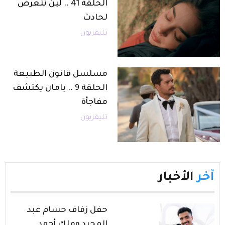
الحلقة 41 .. لين تتعرض
لحادث
تليفزيون
مسلسل قانون الطبيعة
الحلقة 9 .. يامان يكتشف
مفاجأة
تليفزيون
آخر
الأخبار
حفل زفاف حسام عبد
المجيد وملك أحمد