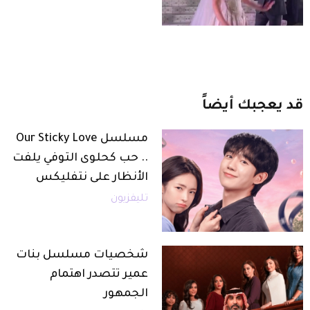
قد
يعجبك
أيضاً
مسلسل Our Sticky Love
.. حب كحلوى التوفي يلفت
الأنظار على نتفليكس
تليفزيون
شخصيات مسلسل بنات
عمير تتصدر اهتمام
الجمهور