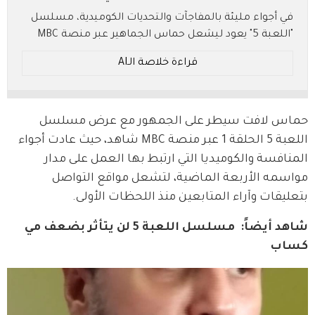
في أجواء مليئة بالمفاجآت والتحديات الكوميدية، مسلسل
"اللعبة 5" يعود ليشعل حماس الجماهير عبر منصة MBC
شاهد. هل سيتمكن "مازو" و"وسيم" من تجاوز خلافاتهما
قراءة خلاصة الـAI
والارتقاء بالتحدي إلى مستويات غير مسبوقة؟ تابع
التفاصيل المثيرة!
* ملخص بالـ AI.. يُرجى الرجوع إلى النص الأصلي للتفاصيل.
حماس لافت سيطر على الجمهور مع عرض مسلسل 
اللعبة 5 الحلقة 1 عبر منصة MBC شاهد، حيث عادت أجواء 
المنافسة والكوميديا التي ارتبط بها العمل على مدار 
مواسمه الأربعة الماضية، لتشعل مواقع التواصل 
بتعليقات وآراء المتابعين منذ اللحظات الأولى.
شاهد أيضاً:  مسلسل اللعبة 5 لن يتأثر بضعف مي 
كساب