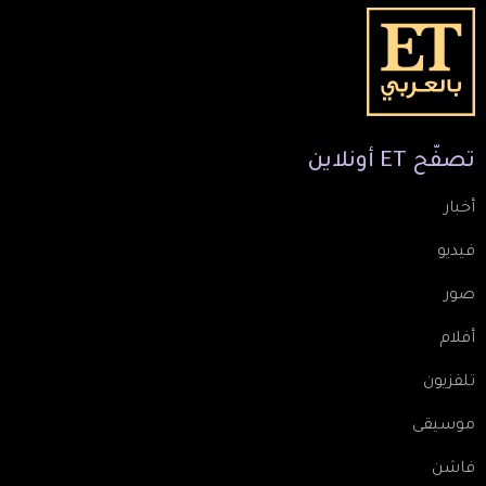
تصفّح
ET
أونلاين
أخبار
فيديو
صور
أفلام
تلفزيون
موسيقى
فاشن