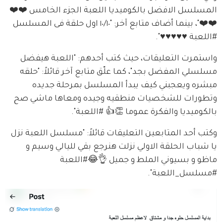
المسلسل الافضل بالكوميديا اللعبة الجزء الخامس ❤️❤️
❤️❤️"، بينما أضاف متابع آخر: "١٠/١٠ اول حلقة فى المسلسل 
#اللعبة ♥️♥️♥️♥️♥️".
واستمرت التعليقات، حيث كتب أحدهم: "اللعبة هيفضل 
مسلسلي المفضل بجد"، كما علّق متابع آخر قائلاً: "حلقه 
مبشره ويعجبني كيف يبدأ المسلسل بمرحلة جديده 
وتطورات للشخصيات منطقيه وجيده ومعاها ماشي صح 
بالكوميديا والفكرة عموما 👏👍 #اللعبة".
وكتب أحد المتابعين التعليقات قائلاً: "مسلسل اللعبة نزل 
يا شباب الحلقة الاولي نزلت هنرجع بقي لليالي وسيم و 
ماظو و بسيوني الملط و جميل 👌😂#اللعبة 
#مسلسل_اللعبة".