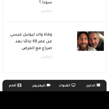
سودا ؟
ميكس
وفاة والد ليونيل ميسي
عن عمر 68 عامًا بعد
صراع مع المرض
ميكس
الدليل
القنوات
تليفزيون
أفلام
TV Guide Menu