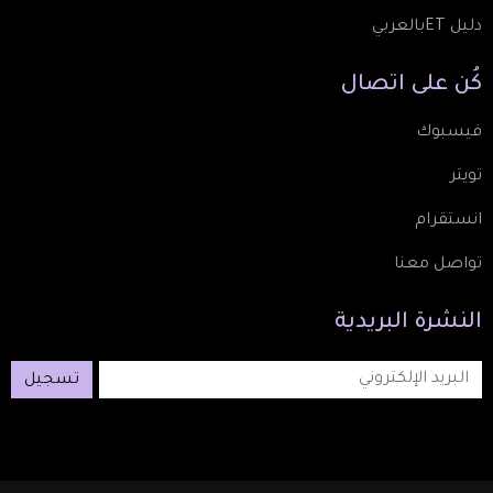
دليل ETبالعربي
كُن
على
اتصال
فيسبوك
تويتر
انستقرام
تواصل معنا
النشرة
البريدية
تسجيل