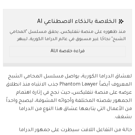
الخلاصة بالذكاء الاصطناعي AI
منذ ظهوره على منصة نتفليكس، يحقق مسلسل "المحامي
الشبح" نجاحًا غير مسبوق في عالم الدراما الكورية، ليبهر
الجماهير بفكرة تجمع بين القانون والأرواح في مغامرة
قراءة خلاصة الـAI
غامضة ومشوقة. ما الذي يجعل هذا العمل فريدًا في
سرديته وأبطاله؟
* ملخص بالـ AI.. يُرجى الرجوع إلى النص الأصلي للتفاصيل.
لعشاق الدراما الكورية، يواصل مسلسل المحامي الشبح 
المعروف أيضاً Phantom Lawyer جذب الانتباه منذ انطلاق 
عرضه على منصة نتفليكس، حيث نجح في إثارة اهتمام 
الجمهور بقصته المختلفة وأجوائه المشوقة، ليصبح واحداً 
من الأعمال التي يتابعها عشاق هذا النوع من الدراما 
بشغف.
حالة من التفاعل اللافت سيطرت على جمهور الدراما 