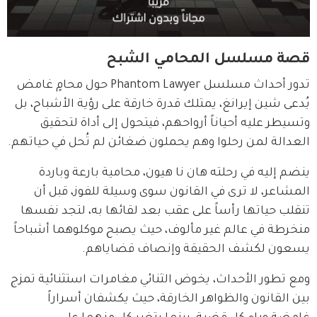
قصة مسلسل المحامي الشبح
تدور أحداث مسلسل Phantom Lawyer حول محامٍ غامض 
يُدعى شين إيرانغ، يمتلك قدرة خارقة على رؤية الأشباح، بل 
وتسيطر عليه أحياناً أرواحهم، فيتحول إلى أداة لتحقيق 
العدالة لمن رحلوا وهم يحملون ضغائن لم تُحل في حياتهم.
ينضم إليه في رحلته هان نا هيون، محامية بارعة وباردة 
المشاعر، لا ترى في القانون سوى وسيلة للفوز، قبل أن 
تنقلب حياتها رأساً على عقب بعد لقائها به، لتجد نفسها 
منخرطة في عالم غير مألوف، حيث يصبح موكلوهما أشباحاً 
يسعون لكشف الحقيقة وإنصاف قضاياهم.
ومع تطور الأحداث، يخوض الثنائي مغامرات استثنائية تمزج 
بين القانون والظواهر الخارقة، حيث يكشفان أسراراً 