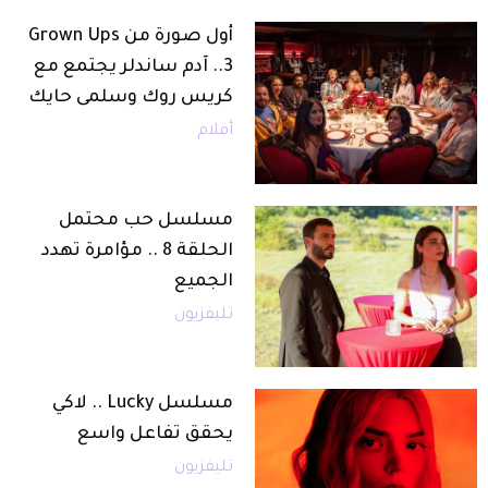
أول صورة من Grown Ups
3.. آدم ساندلر يجتمع مع
كريس روك وسلمى حايك
أفلام
مسلسل حب محتمل
الحلقة 8 .. مؤامرة تهدد
الجميع
تليفزيون
مسلسل Lucky .. لاكي
يحقق تفاعل واسع
تليفزيون