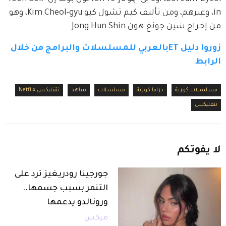
in، وغيرهم، ومن تأليف كيم تشول كيو Kim Cheol-gyu، وهو 
من إخراج شين جونغ هون Jong Hun Shin.
زوروا دليل ETبالعربي للمسلسلات والبرامج من خلال 
الرابط
مسلسلات كورية
دراما كورية
مسلسلات
شاهد
نتفليكس Netflix
نتفليكس
لا
يفوتكم
جورجينا رودريغيز ترد على
التنمر بسبب جسمها..
ورونالدو يدعمها
ميكس