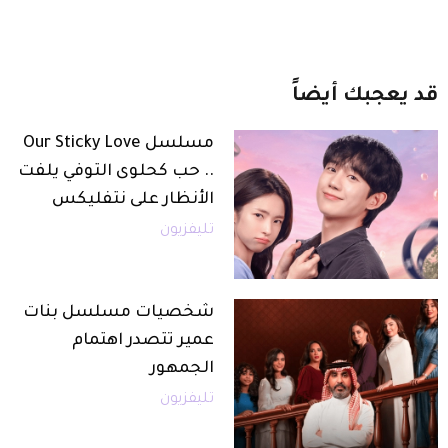
قد
يعجبك
أيضاً
مسلسل Our Sticky Love
.. حب كحلوى التوفي يلفت
الأنظار على نتفليكس
تليفزيون
شخصيات مسلسل بنات
عمير تتصدر اهتمام
الجمهور
تليفزيون