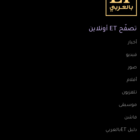
تصفّح
ET
أونلاين
أخبار
فيديو
صور
أفلام
تلفزيون
موسيقى
فاشن
دليل ETبالعربي