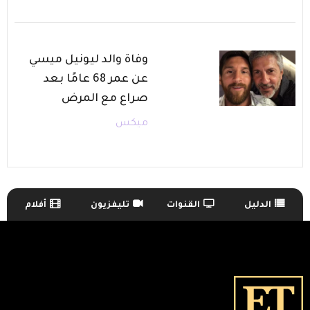
وفاة والد ليونيل ميسي
عن عمر 68 عامًا بعد
صراع مع المرض
ميكس
الدليل
القنوات
تليفزيون
أفلام
TV Guide Menu