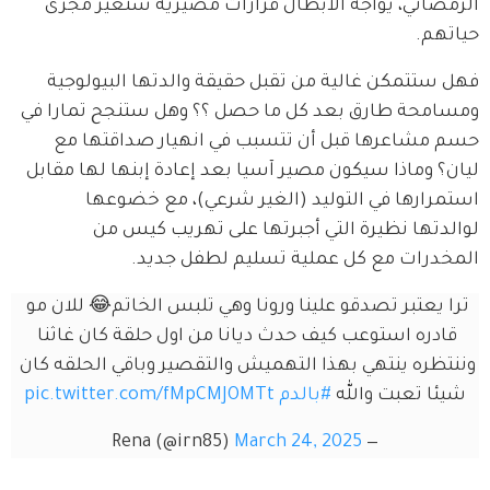
الرمضاني، يواجه الأبطال قرارات مصيرية ستغير مجرى 
حياتهم.
فهل ستتمكن غالية من تقبل حقيقة والدتها البيولوجية 
ومسامحة طارق بعد كل ما حصل ؟؟ وهل ستنجح تمارا في 
حسم مشاعرها قبل أن تتسبب في انهيار صداقتها مع 
ليان؟ وماذا سيكون مصير آسيا بعد إعادة إبنها لها مقابل 
استمرارها في التوليد (الغير شرعي)، مع خضوعها 
لوالدتها نظيرة التي أجبرتها على تهريب كيس من 
المخدرات مع كل عملية تسليم لطفل جديد.
ترا يعتبر تصدقو علينا ورونا وهي تلبس الخاتم😂 للان مو 
قادره استوعب كيف حدث ديانا من اول حلقة كان غاثنا 
وننتظره ينتهي بهذا التهميش والتقصير وباقي الحلقه كان 
شيئا تعبت والله 
#بالدم
pic.twitter.com/fMpCMJOMTt
March 24, 2025
— Rena (@irn85)