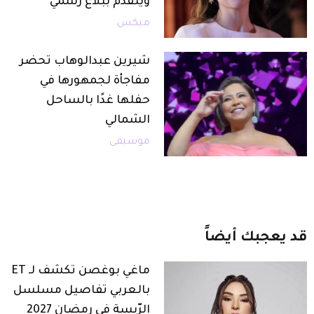
ويتقدم ببلاغ رسمي
ميكس
شيرين عبدالوهاب تحضر
مفاجأة لجمهورها في
حفلها غدًا بالساحل
الشمالي
موسيقى
قد
يعجبك
أيضاً
ماغي بوغصن تكشف لـ ET
بالعربي تفاصيل مسلسل
الرّيسة في رمضان 2027