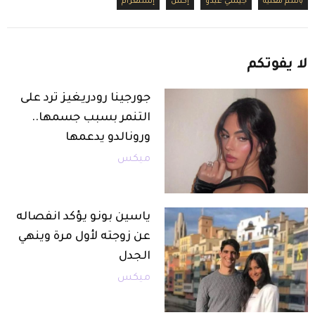
باسم مغنية
جيسي عبدو
إكس
إنستغرام
لا
يفوتكم
جورجينا رودريغيز ترد على
التنمر بسبب جسمها..
ورونالدو يدعمها
ميكس
ياسين بونو يؤكد انفصاله
عن زوجته لأول مرة وينهي
الجدل
ميكس