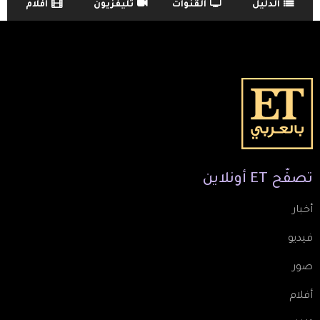
الدليل
القنوات
تليفزيون
أفلام
TV Guide Menu
تصفّح
ET
أونلاين
أخبار
فيديو
صور
أفلام