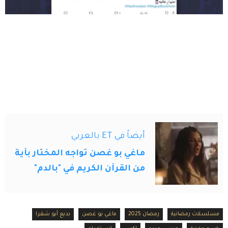
أيضاً في ET بالعربي
ماغي بو غصن تواجه المختار بآية
من القرآن الكريم في "بالدم"
مسلسلات رمضانية
رمضان 2025
ماغي بو غصن
بديع أبو شقرا