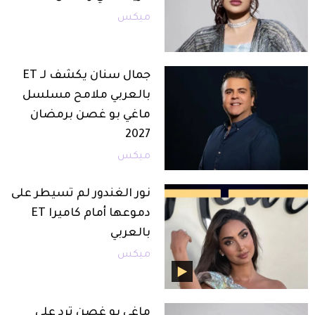
ميكس
جمال سنان يكشف لـ ET
بالعربي ملامح مسلسل
ماغي بو غصن برمضان
2027
ميكس
نور الغندور لم تسيطر على
دموعها أمام كاميرا ET
بالعربي
ميكس
ماغي بو غصن ترد على