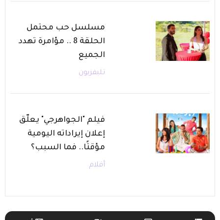
مسلسل حب محتمل
الحلقة 8 .. مؤامرة تهدد
الجميع
تليفزيون
فيلم "الجواهرجي" يعلّق
إعلان إيراداته اليومية
مؤقتًا.. فما السبب؟
أفلام