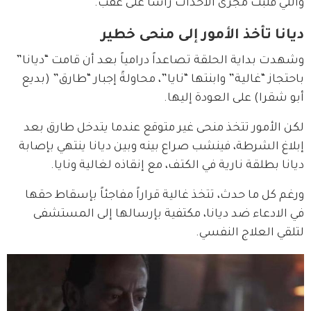
والتي قلبت مجرى الأحداث رأساً على عقب.
ديانا تأخذ الأمور إلى منحى خطير
وشهدت بداية الحلقة تصاعداً درامياً بعد أن قامت “ديانا” 
باحتجاز “غالية” وابنتها “نايا”، محاولةً إجبار “طارق” (بديع 
أبو شقرا) على العودة إليها.
لكن الأمور تتخذ منحى غير متوقع عندما يتدخل طارق بعد 
إبلاغ الشرطة، فينشب صراع بينه وبين ديانا ينتهي بإصابة 
ديانا بطلقة نارية في الكتف، مع إنقاذه لغالية ونايا.
ورغم كل ما حدث، تتخذ غالية قراراً مفاجئاً بإسقاط حقها 
في الادعاء ضد ديانا، مكتفية بإرسالها إلى المستشفى 
لتلقي العلاج النفسي.