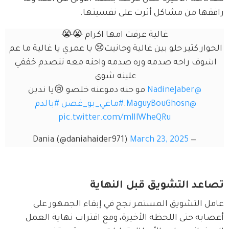
رافقها من مشاكل أثرت على نفسيتها.
غالية عرفت امها اكرام 😭😭
الحوار كتير حلو بين غالية وجانيت😢 يا عمري يا غالية ما عم 
اشوف راحه صدمه وره صدمه واحنه معه ننصدم خففي 
علينه شوي 
@NadineJaber
 مو حته دموعنه خلصو 😢يا ندين 
@MaguyBouGhosn
.
#ماغي_بو_غصن
#بالدم
pic.twitter.com/mlIlWheQRu
March 23, 2025
— Dania (@daniahaider971)
تصاعد التشويق قبل النهاية
عامل التشويق المستمر نجح في إبقاء الجمهور على 
أعصابه حتى اللحظة الأخيرة، ومع اقتراب نهاية العمل 