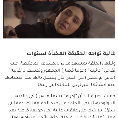
غالية تواجه الحقيقة المخبأة لسنوات
وتنتهي الحلقة بمشهد مليء بالمشاعر المختلطة، حيث 
تفاجئ “جانيت” (جوليا قصار) الجمهور وتكشف لـ “غالية” 
(ماغي بو غصن) عن السر الذي يشغل بالها منذ اكتشافها 
عدم انتمائها البيولوجي للعائلة التي ربتها.
جانيت تخبر غالية أن “إكرام” (سمارة نهرا) هي والدتها 
البيولوجية، لتنتهي الحلقة على هذه الحقيقة الصادمة التي 
ستؤثر بلا شك على علاقات غالية بمن حولها، خاصة بعد 
معاناتها الأخيرة خلال مرحلة بحثها الأولى عن أمها وما 