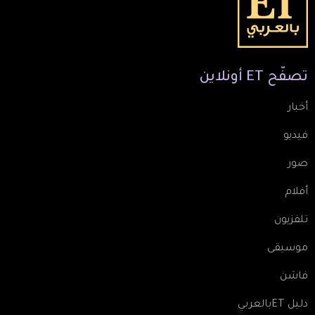
تصفّح
ET
أونلاين
أخبار
فيديو
صور
أفلام
تلفزيون
موسيقى
فاشن
دليل ETبالعربي