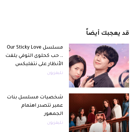
قد
يعجبك
أيضاً
مسلسل Our Sticky Love
.. حب كحلوى التوفي يلفت
الأنظار على نتفليكس
تليفزيون
شخصيات مسلسل بنات
عمير تتصدر اهتمام
الجمهور
تليفزيون