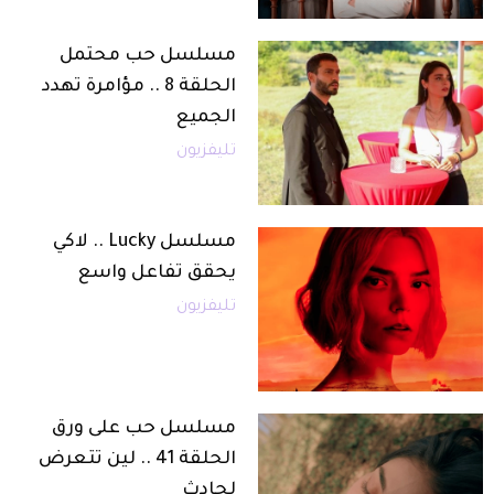
مسلسل حب محتمل
الحلقة 8 .. مؤامرة تهدد
الجميع
تليفزيون
مسلسل Lucky .. لاكي
يحقق تفاعل واسع
تليفزيون
مسلسل حب على ورق
الحلقة 41 .. لين تتعرض
لحادث