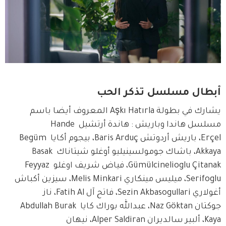
أبطال مسلسل تذكر الحب
يشارك في بطولة Aşkı Hatırla المعروف أيضا باسم 
مسلسل هاندا وباريش : هاندة أرتشيل Hande 
Erçel، باريش أردوتش Baris Arduç، بيجوم أكايا Begüm 
Akkaya، باشاك جومولسينيليو أوغلو شيتاناك Basak 
Gümülcinelioglu Çitanak، فياض شريف اوغلو Feyyaz 
Serifoglu، ميليس مينكاري Melis Minkari، سيزين أكباش 
أغولاري Sezin Akbasogullari، فاتح آل Fatih Al، ناز 
جوكتان Naz Göktan، عبدالله بوراك كايا Abdullah Burak 
Kaya، ألبير سالديران Alper Saldiran، نيهان 