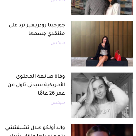
ميكس
جورجينا رودريغيز ترد على
منتقدي جسمها
ميكس
وفاة صانعة المحتوى
الأمريكية سيدني تاول عن
عمر 26 عامًا
ميكس
والد أولكو هلال تشيفتشي