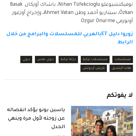
توفيكتشيوغلو Nihan Tüfekcioglu، باشاك أوزكان Basak 
Özkan، سيناريو أحمد وطن Ahmet Vatan، وإخراج أوزغور 
أونورمي Ozgur Onurme.
زوروا دليل ETبالعربي للمسلسلات والبرامج من خلال 
الرابط
مسلسلات
مسلسلات تركية
دراما تركية
ديزني بلاس
ديزني
هاندا أرتشيل
باريش أردوتش
لا
يفوتكم
ياسين بونو يؤكد انفصاله
عن زوجته لأول مرة وينهي
الجدل