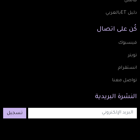
فاشن
دليل ETبالعربي
كُن
على
اتصال
فيسبوك
تويتر
انستقرام
تواصل معنا
النشرة
البريدية
تسجيل