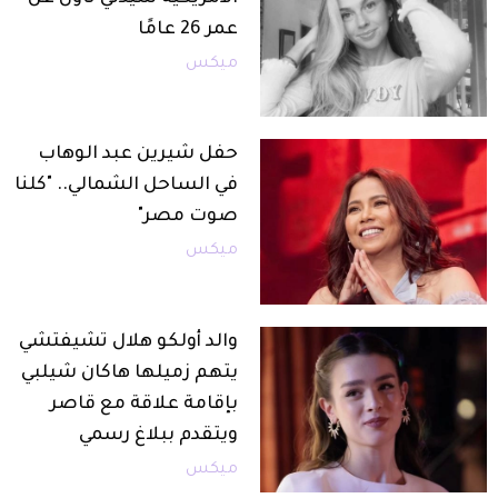
عمر 26 عامًا
ميكس
حفل شيرين عبد الوهاب
في الساحل الشمالي.. "كلنا
صوت مصر"
ميكس
والد أولكو هلال تشيفتشي
يتهم زميلها هاكان شيلبي
بإقامة علاقة مع قاصر
ويتقدم ببلاغ رسمي
ميكس