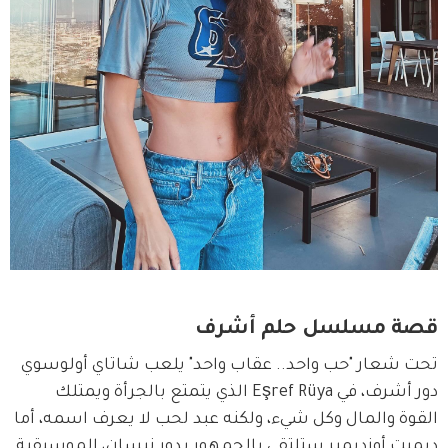
قصة مسلسل حلم أشرف
تحت شعار "حب واحد.. عقاب واحد" يلعب شاتاي أولوسوي 
دور أشرف، في Eşref Rüya الذي يتمتع بالجرأة ويمتلك 
القوة والمال وكل شيء، ولكنه عبد لحب لا يعرف اسمه، أما 
ديميت أوزديمير ستلتقي بالجمهور بدور نيسان، الموسيقية 