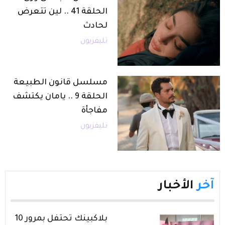
الحلقة 41 .. لين تتعرض
لحادث
تليفزيون
مسلسل قانون الطبيعة
الحلقة 9 .. يامان يكتشف
مفاجأة
تليفزيون
آخر
الأخبار
بلاكبينك تحتفل بمرور 10