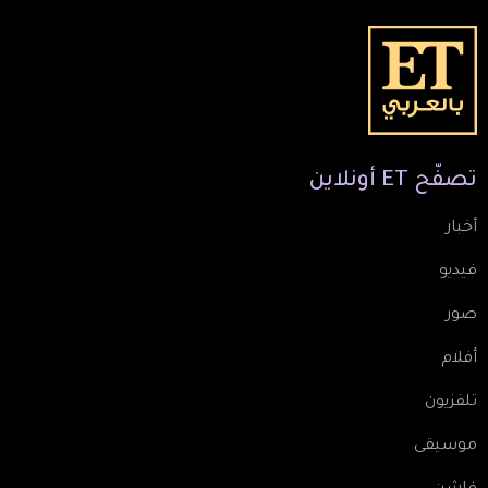
تصفّح
ET
أونلاين
أخبار
فيديو
صور
أفلام
تلفزيون
موسيقى