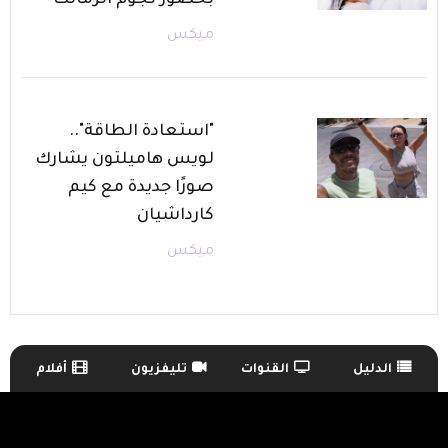
ميكس
"استعادة الطاقة"..
لويس هاميلتون يشارك
صورًا جديدة مع كيم
كارداشيان
ميكس
الدليل
القنوات
تليفزيون
أفلام
TV Guide Menu