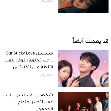
تليفزيون
قد
يعجبك
أيضاً
مسلسل Our Sticky Love
.. حب كحلوى التوفي يلفت
الأنظار على نتفليكس
تليفزيون
شخصيات مسلسل بنات
عمير تتصدر اهتمام
الجمهور