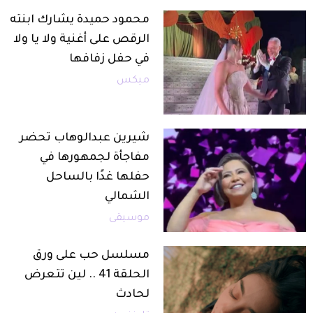
محمود حميدة يشارك ابنته
الرقص على أغنية ولا يا ولا
في حفل زفافها
ميكس
شيرين عبدالوهاب تحضر
مفاجأة لجمهورها في
حفلها غدًا بالساحل
الشمالي
موسيقى
مسلسل حب على ورق
الحلقة 41 .. لين تتعرض
لحادث