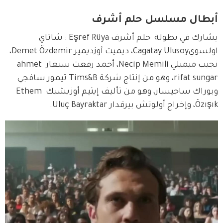
أبطال مسلسل حلم أشرف
يشارك في بطولة  حلم أشرف Eşref Rüya : شاتاي 
اولسويCagatay Ulusoy، ديميت أوزديمير Demet Özdemir، 
نجيب ميميلي Necip Memili، أحمد رفعت سنغار ahmet 
rifat sungar، وهو من إنتاج شركة Tims&B تيمور سافجي 
وبوراك ساجيسار، وهو من تأليف إيثيم أوزيشيك Ethem 
Özışık، وإخراج أولوتش بيرقدار Uluç Bayraktar.