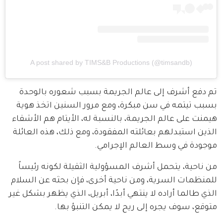
A post shared by TIMS&B Productions (@timsandb)
تم دفع أشرف إلى عالم الجريمة بسبب شعوره بالوحدة 
بسبب تيتمه في سن مبكرة، ومع مرور السنين اتخذ هوية 
هيمنت على عالم الجريمة، بالنسبة له، الأيتام هم الأشقاء 
الذين استبدلهم بعائلته المفقودة، ومع ذلك، هذه العائلة 
موجودة في وسط العالم الإجرامي.
من ناحية، يتحمل أشرف المسؤولية الثقيلة لكونه رئيساً 
للمنظمات السرية، ومن ناحية أخرى، فإن بحثه عن السلام 
الذي طالما أراده لا ينتهي أبدًا، أبريل، الذي يظهر بشكل غير 
متوقع، سوف يجره إلى ريح لا يمكن التنبؤ بها.