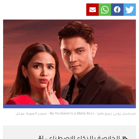
مسلسل زوجي زعيم مافيا - My Husband Is a Mafia Boss - مصدر الصورة غوغل