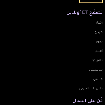
تصفّح
ET
أونلاين
أخبار
فيديو
صور
أفلام
تلفزيون
موسيقى
فاشن
دليل ETبالعربي
كُن
على
اتصال