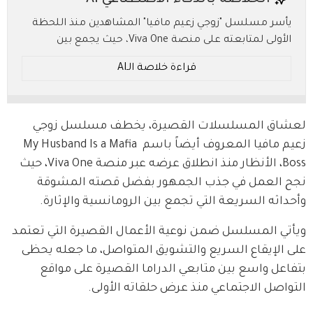
الخلاصة بالذكاء الاصطناعي AI
يأسر مسلسل "زوجي زعيم مافيا" المشاهدين منذ اللحظة
الأولى لمتابعته على منصة Viva One، حيث يجمع بين
الرومانسية والإثارة في قصة مثيرة تدور حول إيمي الشابة
قراءة خلاصة الـAI
المتورطة في حياة مليئة بالغموض والخطر مع زعيم مافيا.
ما الأسرار التي ستكشف لاحقًا وما مصير هذه العلاقة؟
* ملخص بالـ AI.. يُرجى الرجوع إلى النص الأصلي للتفاصيل.
لعشاق المسلسلات القصيرة، يخطف مسلسل زوجي 
زعيم مافيا المعروف أيضاً باسم My Husband Is a Mafia 
Boss، الأنظار منذ انطلاق عرضه عبر منصة Viva One، حيث 
نجح العمل في جذب الجمهور بفضل قصته المشوقة 
وأحداثه السريعة التي تجمع بين الرومانسية والإثارة.
ويأتي المسلسل ضمن نوعية الأعمال القصيرة التي تعتمد 
على الإيقاع السريع والتشويق المتواصل، ما جعله يحظى 
بتفاعل واسع بين متابعي الدراما القصيرة على مواقع 
التواصل الاجتماعي منذ عرض حلقاته الأولى.