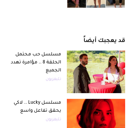
قد
يعجبك
أيضاً
مسلسل حب محتمل
الحلقة 8 .. مؤامرة تهدد
الجميع
تليفزيون
مسلسل Lucky .. لاكي
يحقق تفاعل واسع
تليفزيون