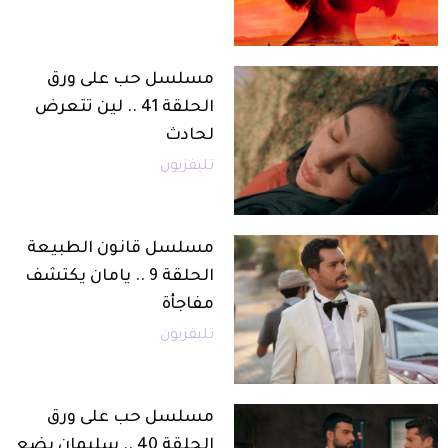
مسلسل حب على ورق
الحلقة 41 .. لين تتعرض
لحادث
تليفزيون
مسلسل قانون الطبيعة
الحلقة 9 .. يامان يكتشف
مفاجأة
تليفزيون
مسلسل حب على ورق
الحلقة 40 .. سليمان يضع