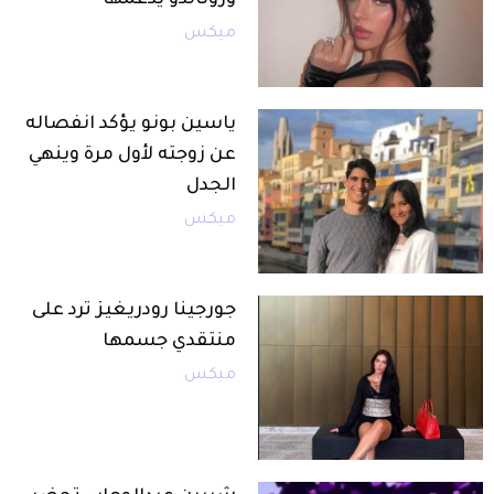
ورونالدو يدعمها
ميكس
ياسين بونو يؤكد انفصاله
عن زوجته لأول مرة وينهي
الجدل
ميكس
جورجينا رودريغيز ترد على
منتقدي جسمها
ميكس