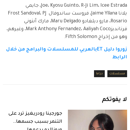
Joe، Kyosu Guinto، R-Ji Lim، Icee Estrada، جايمي 
يلانا Jaime Yllana، فروست ساندوفال Frost Sandoval، PJ 
Rosario، مارو ديلغادو Maru Delgado، مارك أنتوني 
فرنانديزMark Anthony Fernandez، Aaliyah Coco، وغيرهم، 
وهو من إخراج Fifth Solomon.
زوروا دليل ETبالعربي للمسلسلات والبرامج من خلال 
الرابط
مسلسلات
دراما
لا
يفوتكم
جورجينا رودريغيز ترد على
التنمر بسبب جسمها..