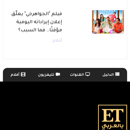
فيلم "الجواهرجي" يعلّق
إعلان إيراداته اليومية
مؤقتًا.. فما السبب؟
أفلام
الدليل
القنوات
تليفزيون
أفلام
TV Guide Menu