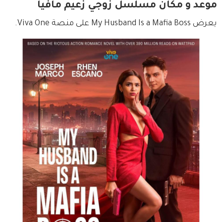
موعد و مكان مسلسل زوجي زعيم مافيا
يعرض My Husband Is a Mafia Boss على منصة Viva One.