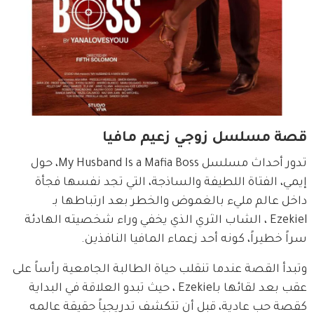
قصة مسلسل زوجي زعيم مافيا
تدور أحداث مسلسل My Husband Is a Mafia Boss، حول 
إيمي، الفتاة اللطيفة والساذجة، التي تجد نفسها فجأة 
داخل عالم مليء بالغموض والخطر بعد ارتباطها بـ 
Ezekiel ، الشاب الثري الذي يخفي وراء شخصيته الهادئة 
سراً خطيراً، كونه أحد زعماء المافيا النافذين.
وتبدأ القصة عندما تنقلب حياة الطالبة الجامعية رأساً على 
عقب بعد لقائها بـEzekiel ، حيث تبدو العلاقة في البداية 
كقصة حب عادية، قبل أن تتكشف تدريجياً حقيقة عالمه 