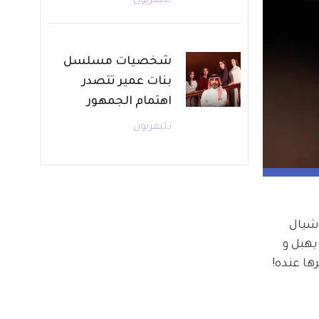
تليفزيون
شخصيات مسلسل
بنات عمير تتصدر
اهتمام الجمهور
تليفزيون
شيال 
هبل و 
ها عنده! 