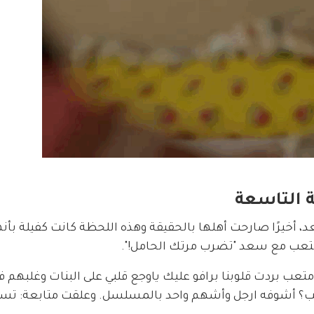
 التاسعة
، أخيرًا صارحت أهلها بالحقيقة وهذه اللحظة كانت كفيلة بأنها
عب مع سعد "تضرب مرتك الحامل!". 
عب بردت قلوبنا برافو عليك ياوجع قلبي على البنات وغلبهم ف
عب؟ أشوفه ارجل وأشهم واحد بالمسلسل. وعلقت متابعة: تسل