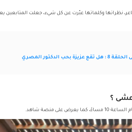
عر، نظراتها وكلماتها عبّرت عن كل شيء، جعلت المتابعين ي
حب الدكتور المصري
عشى ؟