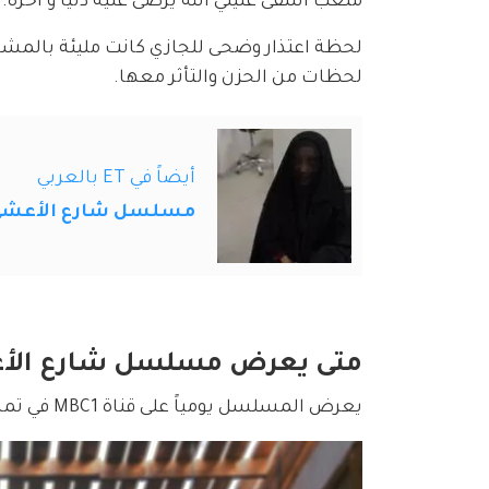
متعب أشفى غليلي الله يرضى عليه دنيا و آخره.
لحظة اعتذار وضحى للجازي كانت مليئة بالمشا
لحظات من الحزن والتأثر معها. 
أيضاً في ET بالعربي
مسلسل شارع الأعشى الحلقة 8 : هل تقع عزيزة ب
متى يعرض مسلسل شارع الأ
يعرض المسلسل يومياً على قناة MBC1 في تمام الساعة 10 مساءً، كما يعرض على منصة شاهد.