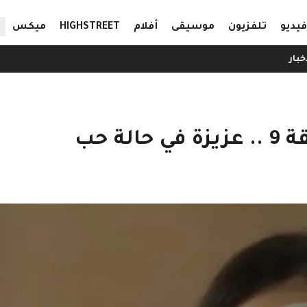
ال
فيديو
تلفزيون
موسيقى
أفلام
HIGHSTREET
ميكس
خبار
ة حب