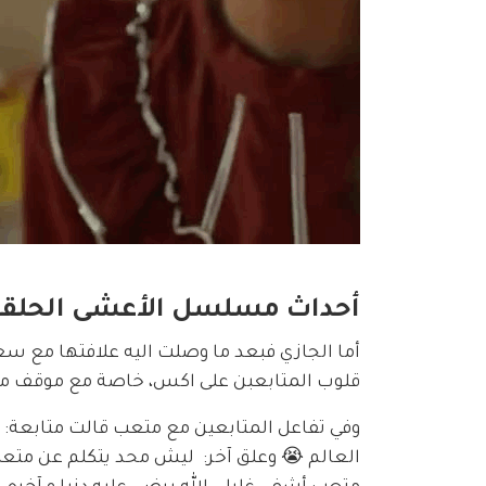
أحداث مسلسل الأعشى الحلقة
أما الجازي فبعد ما وصلت اليه علافتها مع سعد
قلوب المتابعبن على اكس، خاصة مع موقف مت
وفي تفاعل المتابعين مع متعب قالت متابعة: مت
العالم 😭 وعلق آخر:  ليش محد يتكلم عن مت