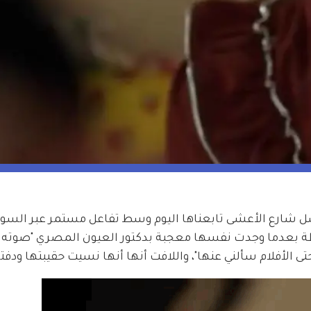
 شارع الأعشى تابعناها اليوم وسط تفاعل مستمر عبر السو
ة بعدما وجدت نفسها معجبة بدكتور العيون المصري "صوته ي
تى الأفلام سألني عنها"، واللافت أنها أنها نسيت حقيبتها ودفتر