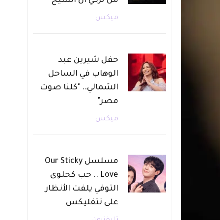
من تركي آل الشيخ
ميكس
حفل شيرين عبد
الوهاب في الساحل
الشمالي.. "كلنا صوت
مصر"
ميكس
مسلسل Our Sticky
Love .. حب كحلوى
التوفي يلفت الأنظار
على نتفليكس