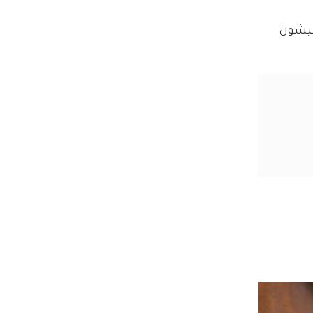
عيشون 