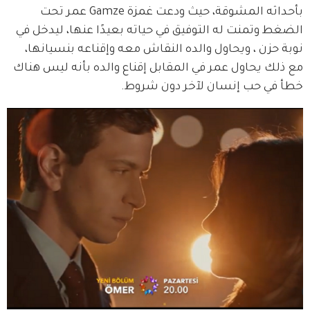
بأحداثه المشوقة، حيث ودعت غمزة Gamze عمر تحت 
الضغط وتمنت له التوفيق في حياته بعيدًا عنها، ليدخل في 
نوبة حزن ، ويحاول والده النقاش معه وإقناعه بنسيانها، 
مع ذلك يحاول عمر في المقابل إقناع والده بأنه ليس هناك 
خطأ في حب إنسان لآخر دون شروط.