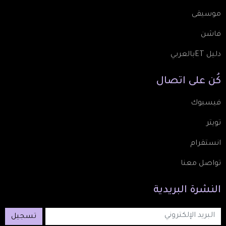
موسيقى
فاشن
دليل ETبالعربي
كُن
على
اتصال
فيسبوك
تويتر
انستقرام
تواصل معنا
النشرة
البريدية
تسجيل