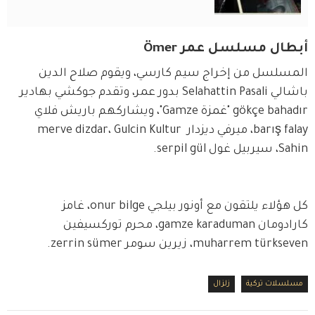
أبطال مسلسل عمر Ömer
المسلسل من إخراج سيم كارسي، ويقوم صلاح الدين 
باشالي Selahattin Pasali بدور عمر، وتقدم جوكشي بهادير 
gökçe bahadır "غمزة Gamze"، ويشاركهم باريش فلاي 
barış falay، ميرفي ديزدار merve dizdar، Gulcin Kultur 
Sahin، سيربيل غول serpil gül.
كل هؤلاء يلتقون مع أونور بيلجي onur bilge، غامز 
كارادومان gamze karaduman، محرم توركسيفين 
muharrem türkseven، زيرين سومر zerrin sümer.
مسلسلات تركية
زلزال