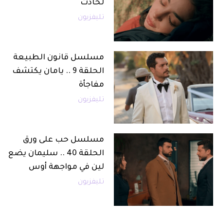
لحادث
تليفزيون
مسلسل قانون الطبيعة
الحلقة 9 .. يامان يكتشف
مفاجأة
تليفزيون
مسلسل حب على ورق
الحلقة 40 .. سليمان يضع
لين في مواجهة أوس
تليفزيون