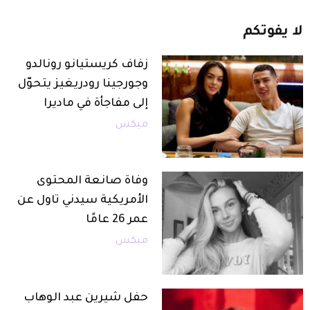
لا
يفوتكم
زفاف كريستيانو رونالدو
وجورجينا رودريغيز يتحوّل
إلى مفاجأة في ماديرا
ميكس
وفاة صانعة المحتوى
الأمريكية سيدني تاول عن
عمر 26 عامًا
ميكس
حفل شيرين عبد الوهاب