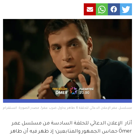
مسلسل عمر الإعلان الدعائي للحلقة 6 طاهر يحاول ضرب عمر!، مصدر الصورة: انستقرام
أثار  الإعلان الدعائي للحلقة السادسة من مسلسل عمر  
Ömer حماس الجمهور والمتابعين؛ إذ ظهر فيه أن طاهر  