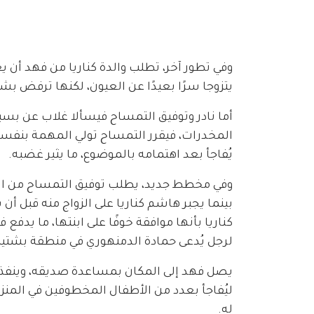
وفي تطور آخر، تطلب والدة كناريا من فهد أن يع
يتزوجا سرًا بعيدًا عن العيون، لكنها ترفض بشد
أما نادر وتوفيق التمساح فيسألا غلاب عن بسب
المخدرات، فيقرر التمساح تولي المهمة بنفسه.
يُفاجأ بعد اهتمامه بالموضوع، ما يثير غضبه.
وفي مخطط جديد، يطلب توفيق التمساح من ابن
بينما يجبر هاشم كناريا على الزواج منه قبل أن
كناريا بأنها موافقة خوفًا على ابنتها، ما يدفع
لرجل يُدعى حمادة الدمنهوري في منطقة بشتيل،
يصل فهد إلى المكان بمساعدة صديقه، وينفذ خ
ليُفاجأ بعدد من الأطفال المخطوفين في المنزل.
له.