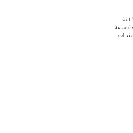
 ابنة 
ة غامضة 
ند أحد 