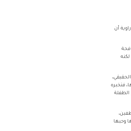
اوية أن 
فحة 
كنه 
لحقيقي، 
، فتخبره 
 الطفلة 
فين، 
ا وحبها 