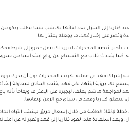
يد كناريا إلى المنزل بعد لقائها بهاشم، بينما يطلب ريكو من ر
ة وتصر على إخبار فهد، ما يجعله يعتذر لها.
ب تأخير شحنة المخدرات، ليبرر ذلك بنقل عمرو إلى شرطة مكا
 كما يتحدث غلاب مع التمساح عن زواج ابنته آسيا من عمرو، ل
ه إشراك فهد في عملية تهريب المخدرات دون أن يدرك دوره ا
 يسمح لها برؤية ابنتها، لكن فهد يقتحم المكان لمحاولة إنقاذها
 فهد لمواجهة هاشم بعنف، ليجبره على الإعتراف ويفاجأ بأنه باع
 لتنطلق كناريا وفهد في سباق مع الزمن لإنقاذها.
طة لإنقاذ الطفلة من خلال إشعال حريق ليشتت انتباه الخاط
 وبعد استعادة هند، تعود كناريا إلى فهد وتعبر له عن امتنانه