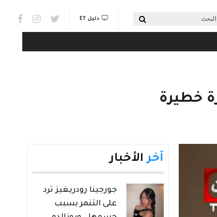
Social links & Watch
بحث
دليل ET
آخر
الأخبار
جورجينا رودريغيز ترد
على التنمر بسبب