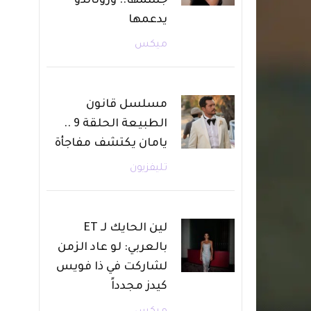
جسمها.. ورونالدو
يدعمها
ميكس
مسلسل قانون
الطبيعة الحلقة 9 ..
يامان يكتشف مفاجأة
تليفزيون
لين الحايك لـ ET
بالعربي: لو عاد الزمن
لشاركت في ذا فويس
كيدز مجدداً