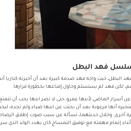
الحلقة 13 من مسلسل فهد البطل، حيث واجه فهد صدمة كبيرة بعد أن أخبرته كناريا 
شم، لكن فهد لم يستسلم وحاول إقناعها بخطورة قرارها.
ن أسرار الماضي لأبنها عمرو، حتى لا تضر ابنها يجب أن تتمتع 
فتخبره أنها مرعوبة بعد أن بحثت عن ابنها ضياء ولم تجده، ليخبر
 مرة أخرى. وخلال حديثهما، تسأله عن سبب صوت إطلاق الرصاص
ناء إتمام مهمته مع توفيق التمساح كان يهدد الولد الذي سر