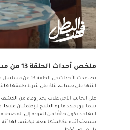
ملخص أحداث الحلقة 13 من مسلسل فهد البطل
تصاعدت الأحداث في 
ابنتها على حسابه، بناءً على شرط طليقها ها
على الجانب الآخر، غلاب يحذر وفاء من الكشف ع
بينما يزور فهد فايزة الشبح للإطمئنان عليها، 
ابنها قد يكون خائفًا من العودة إلى المصحة
سمعته أثناء مكالمتها معه، ليكشف لها أنه أث