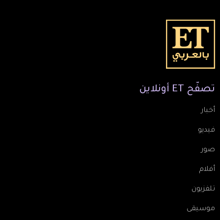
تصفّح
ET
أونلاين
أخبار
فيديو
صور
أفلام
تلفزيون
موسيقى