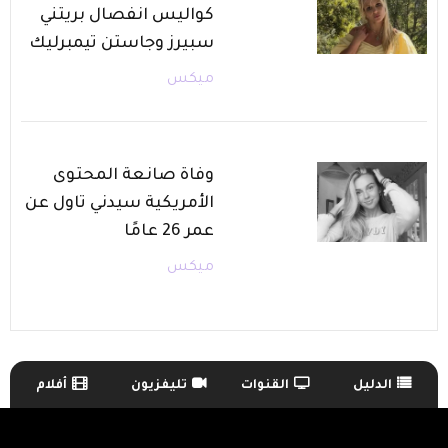
كواليس انفصال بريتني
سبيرز وجاستن تيمبرليك
ميكس
وفاة صانعة المحتوى
الأمريكية سيدني تاول عن
عمر 26 عامًا
ميكس
الدليل
القنوات
تليفزيون
أفلام
TV Guide Menu