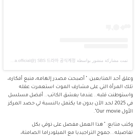
تمت مشاركة منشور بواسطة ‏‎SBS 드라마 공식계정‎‏ (@‏‎sbsdrama.official‎‏)
وعلق أحد المتابعين: " أصبحت مصدر إلهامه، منبع أفكاره، 
تلك المرأة التي على مشارف الموت استعمرت عقله 
واستوطنت قلبه.. عندما يعشق الكاتب.. أفضل مسلسل 
في 2025 لحد الآن بدون ما يكتمل بالنسبة لي حصد المركز 
الأول Our movie".
وكتب متابع: " هذا العمل مفصل على ذوقي بكل 
تفاصيله...جموح التراجيديا مع الميلودراما الصامتة، 