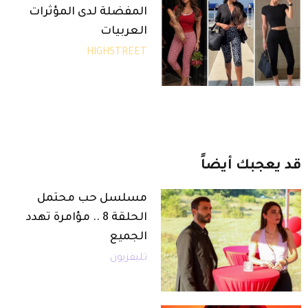
المفضلة لدى المؤثرات
العربيات
HIGHSTREET
قد
يعجبك
أيضاً
مسلسل حب محتمل
الحلقة 8 .. مؤامرة تهدد
الجميع
تليفزيون