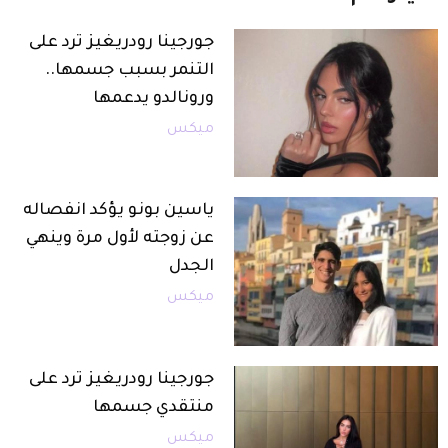
جورجينا رودريغيز ترد على
التنمر بسبب جسمها..
ورونالدو يدعمها
ميكس
ياسين بونو يؤكد انفصاله
عن زوجته لأول مرة وينهي
الجدل
ميكس
جورجينا رودريغيز ترد على
منتقدي جسمها
ميكس