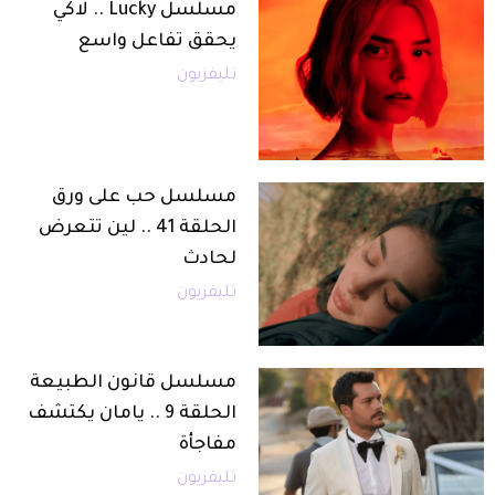
مسلسل Lucky .. لاكي
يحقق تفاعل واسع
تليفزيون
مسلسل حب على ورق
الحلقة 41 .. لين تتعرض
لحادث
تليفزيون
مسلسل قانون الطبيعة
الحلقة 9 .. يامان يكتشف
مفاجأة
تليفزيون