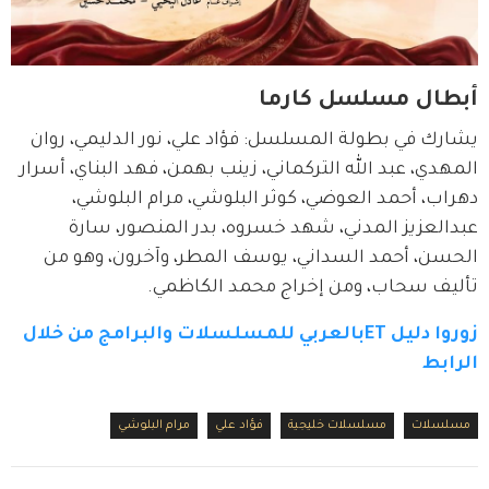
أبطال مسلسل كارما
يشارك في بطولة المسلسل: فؤاد علي، نور الدليمي، روان 
المهدي، عبد الله التركماني، زينب بهمن، فهد البناي، أسرار 
دهراب، أحمد العوضي، كوثر البلوشي، مرام البلوشي، 
عبدالعزيز المدني، شهد خسروه، بدر المنصور، سارة 
الحسن، أحمد السداني، يوسف المطر، وآخرون، وهو من 
تأليف سحاب، ومن إخراج محمد الكاظمي.
زوروا دليل ETبالعربي للمسلسلات والبرامج من خلال 
الرابط
مسلسلات
مسلسلات خليجية
فؤاد علي
مرام البلوشي