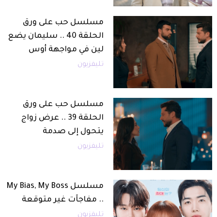
مسلسل حب على ورق
الحلقة 40 .. سليمان يضع
لين في مواجهة أوس
تليفزيون
مسلسل حب على ورق
الحلقة 39 .. عرض زواج
يتحول إلى صدمة
تليفزيون
مسلسل My Bias, My Boss
.. مفاجآت غير متوقعة
تليفزيون