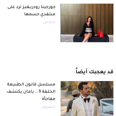
جورجينا رودريغيز ترد على
منتقدي جسمها
ميكس
قد
يعجبك
أيضاً
مسلسل قانون الطبيعة
الحلقة 9 .. يامان يكتشف
مفاجأة
تليفزيون