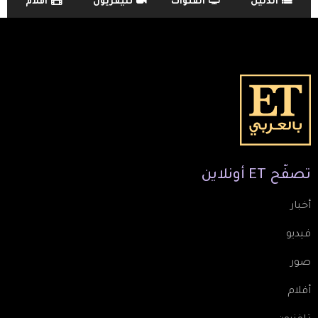
الدليل
القنوات
تليفزيون
أفلام
TV Guide Menu
تصفّح
ET
أونلاين
أخبار
فيديو
صور
أفلام