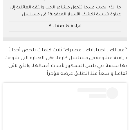
ما الذي يحدث عندما تتحول مشاعر الحب والثقة العائلية إلى
عداوة شرسة تكشف الأسرار المدفونة؟ في مسلسل
"كارما"، يكمن الجواب وسط صراعات مثيرة ومفاجآت درامية
قراءة خلاصة الـAI
تصاعدت أحداثها لتصبح محط اهتمام جمهور الدراما
الخليجية.
* ملخص بالـ AI.. يُرجى الرجوع إلى النص الأصلي للتفاصيل.
"أفعالك.. اختياراتك.. مصيرك" ثلاث كلمات تلخص أحداثاً 
درامية مشوقة في مسلسل كارما، وهي العبارة التي شوقت 
بها منصة دبي بلس الجمهور لأحدث أعمالها، والذي لاقى 
تفاعلاً واسعاً منذ انطلاق عرضه مؤخراً.