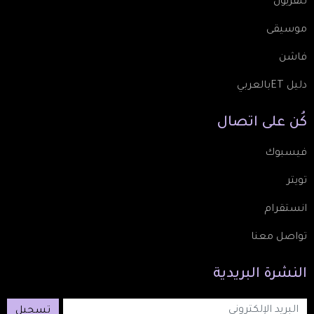
تلفزيون
موسيقى
فاشن
دليل ETبالعربي
كُن
على
اتصال
فيسبوك
تويتر
انستقرام
تواصل معنا
النشرة
البريدية
تسجيل