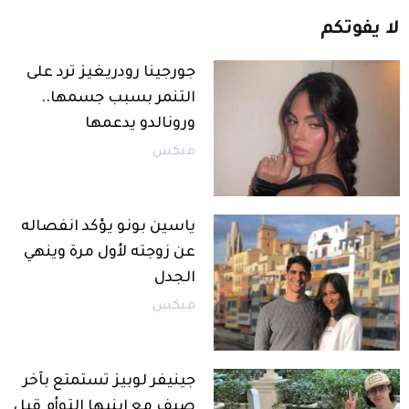
لا
يفوتكم
جورجينا رودريغيز ترد على
التنمر بسبب جسمها..
ورونالدو يدعمها
ميكس
ياسين بونو يؤكد انفصاله
عن زوجته لأول مرة وينهي
الجدل
ميكس
جينيفر لوبيز تستمتع بآخر
صيف مع ابنيها التوأم قبل