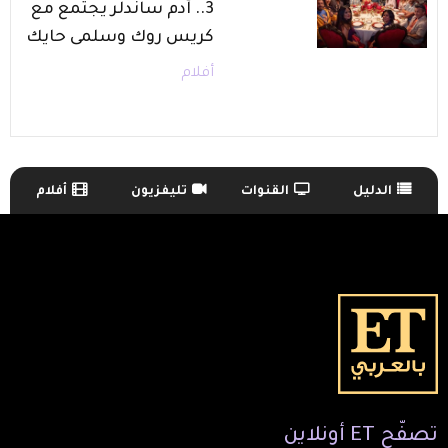
3.. آدم ساندلر يجتمع مع
كريس روك وسلمى حايك
أفلام
الدليل
القنوات
تليفزيون
أفلام
TV Guide Menu
تصفّح
ET
أونلاين