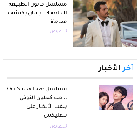
مسلسل قانون الطبيعة
الحلقة 9 .. يامان يكتشف
مفاجأة
تليفزيون
آخر
الأخبار
مسلسل Our Sticky Love
.. حب كحلوى التوفي
يلفت الأنظار على
نتفليكس
تليفزيون