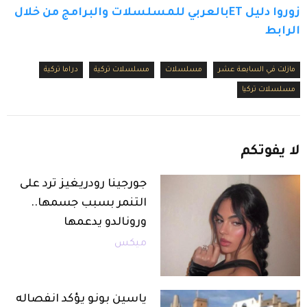
زوروا دليل ETبالعربي للمسلسلات والبرامج من خلال 
الرابط
مازلت في السابعة عشر
مسلسلات
مسلسلات تركية
دراما تركية
مسلسلات تركيا
لا
يفوتكم
جورجينا رودريغيز ترد على
التنمر بسبب جسمها..
ورونالدو يدعمها
ميكس
ياسين بونو يؤكد انفصاله