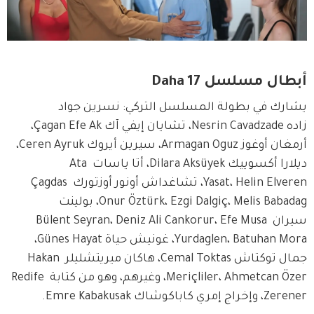
أبطال مسلسل Daha 17
يشارك في بطولة المسلسل التركي: نسرين جواد 
زاده Nesrin Cavadzade، تشايان إيفي آك Çagan Efe Ak، 
أرمغان أوغوز Armagan Oguz، سيرين أيروك Ceren Ayruk، 
ديلارا أكسوييك Dilara Aksüyek، أتا ياسات Ata 
Yasat، Helin Elveren، تشاغداش أونور أوزتورك Çagdas 
Onur Öztürk، Ezgi Dalgiç، Melis Babadag، بولينت 
سيران Bülent Seyran، Deniz Ali Cankorur، Efe Musa 
Yurdaglen، Batuhan Mora، غونيش حياة Günes Hayat، 
جمال توكتاش Cemal Toktas، هاكان ميريتشليلر Hakan 
Meriçliler، Ahmetcan Özer، وغيرهم، وهو من كتابة Redife 
Zerener، وإخراج إمري كاباكوشاك Emre Kabakusak.