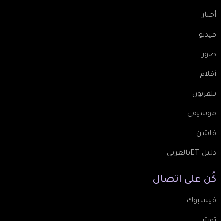
أخبار
فيديو
صور
أفلام
تلفزيون
موسيقى
فاشن
دليل ETبالعربي
كُن
على
اتصال
فيسبوك
تويتر