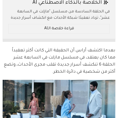
الخلاصة بالذكاء الاصطناعي AI
في الحلقة السادسة من مسلسل "مازلت في السابعة
عشر"، تزداد تعقيدًا شبكة الأحداث مع انكشاف أسرار جديدة
تهدد مستقبل أراس وتساؤلات تحيط بوجوده في مركز
قراءة خلاصة الـAI
العاصفة. من يقف حقًا وراء تلك الرسائل الغامضة؟ ولماذا
تحوم الشكوك حول سرحات؟ تصاعد مثير للأحداث يكشف
عن تحالفات غير متوقعة.
بعدما اكتشف أراس أن الحقيقة التي كانت أكثر تعقيداً 
* ملخص بالـ AI.. يُرجى الرجوع إلى النص الأصلي للتفاصيل.
مما كان يعتقد، في مسلسل مازلت في السابعة عشر 
الحلقة 6 تنكشف أسرار جديدة تقلب مجرى الأحداث، وتضع 
أكثر من شخصية في دائرة الخطر.