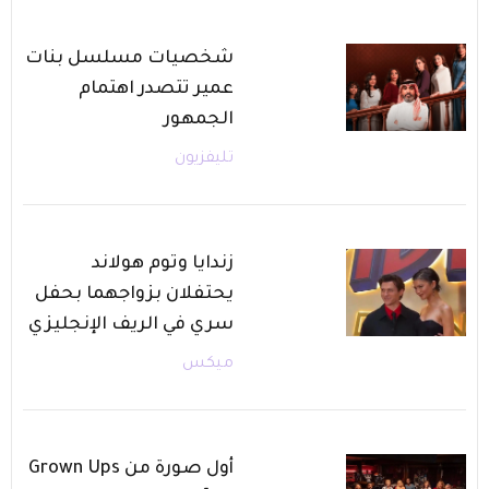
شخصيات مسلسل بنات
عمير تتصدر اهتمام
الجمهور
تليفزيون
زندايا وتوم هولاند
يحتفلان بزواجهما بحفل
سري في الريف الإنجليزي
ميكس
أول صورة من Grown Ups