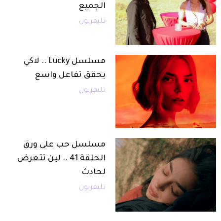
الجميع
تليفزيون
مسلسل Lucky .. لاكي
يحقق تفاعل واسع
تليفزيون
مسلسل حب على ورق
الحلقة 41 .. لين تتعرض
لحادث
تليفزيون