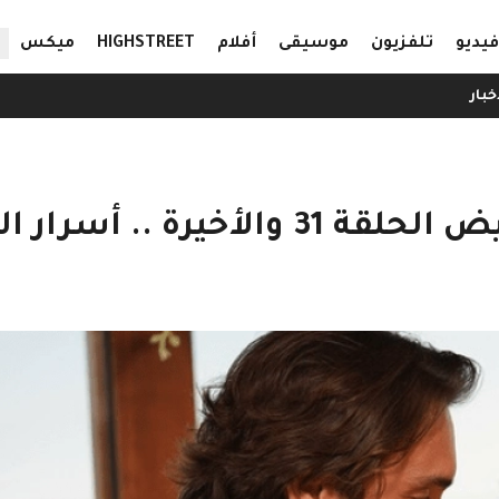
ال
فيديو
تلفزيون
موسيقى
أفلام
HIGHSTREET
ميكس
خبار
 .. أسرار الماضي