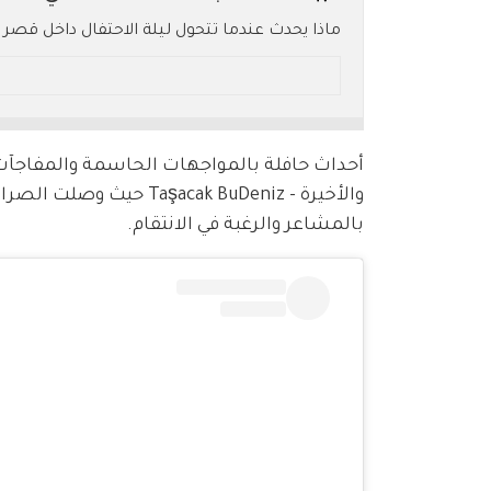
ماذا يحدث عندما تتحول ليلة الاحتفال داخل قصر
التركي "هذا البحر سوف يفيض"، تتداخل مصالح ا
الحلقة تعدك بلحظات من التوتر والتشويق التي لا
* ملخص بالـ AI.. يُرجى الرجوع إلى النص الأصلي للتفاصيل.
والأخيرة - cak BuDeniz
بالمشاعر والرغبة في الانتقام.