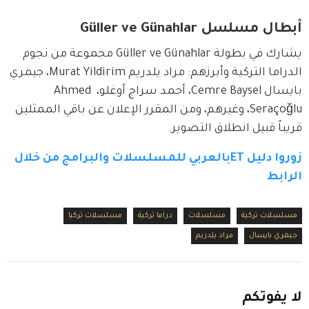
أبطال مسلسل Güller ve Günahlar
يشارك في بطولة Güller ve Günahlar مجموعة من نجوم 
الدراما التركية وأبرزهم: مراد يلدريم Murat Yildirim، جيمري 
بايسال Cemre Baysel، أحمد سراج أوغلو، Ahmed 
Seraçoğlu، وغيرهم، ومن المقرر الإعلان عن باقي الممثلين 
قريباً قبيل انطلاق التصوير.
زوروا دليل ETبالعربي للمسلسلات والبرامج من خلال 
الرابط
مسلسلات تركية
مسلسلات
دراما تركية
مسلسلات تركيا
جيمري بايسال
مراد يلدريم
لا
يفوتكم