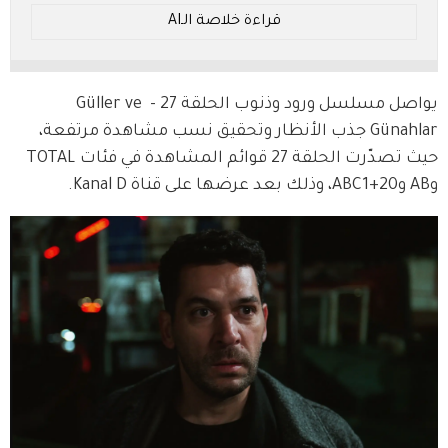
مسلسل "ورود وذنوب". لماذا تعود ذكريات الماضي لمطاردة
قراءة خلاصة الـAI
زينب؟ وكيف ستتغير الأمور بعد المواجهة بين سرحات
ونجات؟
* ملخص بالـ AI.. يُرجى الرجوع إلى النص الأصلي للتفاصيل.
يواصل مسلسل ورود وذنوب الحلقة 27 - Güller ve 
Günahlar جذب الأنظار وتحقيق نسب مشاهدة مرتفعة، 
حيث تصدّرت الحلقة 27 قوائم المشاهدة في فئات TOTAL 
وAB و20+ABC1، وذلك بعد عرضها على قناة Kanal D.