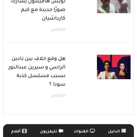
لويس هاميلتون يشارك
صورًا جديدة مع كيم
كارداشيان
ميكس
هل وقع خلاف بين نادين
الراسي و سيرين عبدالنور
بسبب مسلسل كذبة
سودا ؟
ميكس
الدليل
القنوات
تليفزيون
أفلام
TV Guide Menu