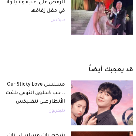
الرقص على أغنية ولا يا ولا
في حفل زفافها
ميكس
قد
يعجبك
أيضاً
مسلسل Our Sticky Love
.. حب كحلوى التوفي يلفت
الأنظار على نتفليكس
تليفزيون
شخصيات مسلسل بنات