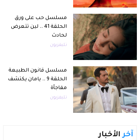
مسلسل حب على ورق
الحلقة 41 .. لين تتعرض
لحادث
تليفزيون
مسلسل قانون الطبيعة
الحلقة 9 .. يامان يكتشف
مفاجأة
تليفزيون
آخر
الأخبار