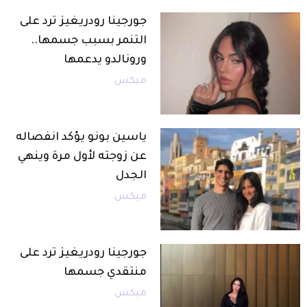
جورجينا رودريغيز ترد على
التنمر بسبب جسمها..
ورونالدو يدعمها
ميكس
ياسين بونو يؤكد انفصاله
عن زوجته لأول مرة وينهي
الجدل
ميكس
جورجينا رودريغيز ترد على
منتقدي جسمها
ميكس