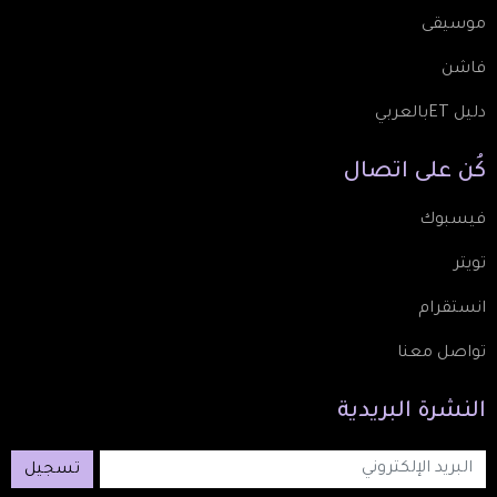
موسيقى
فاشن
دليل ETبالعربي
كُن
على
اتصال
فيسبوك
تويتر
انستقرام
تواصل معنا
النشرة
البريدية
تسجيل