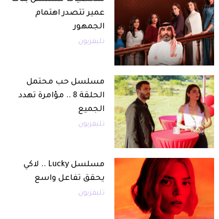
عمير تتصدر اهتمام
الجمهور
تليفزيون
مسلسل حب محتمل
الحلقة 8 .. مؤامرة تهدد
الجميع
تليفزيون
مسلسل Lucky .. لاكي
يحقق تفاعل واسع
تليفزيون