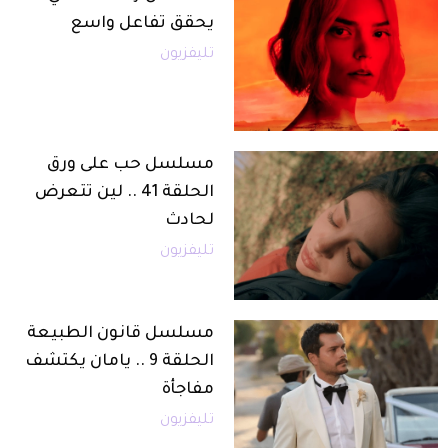
يحقق تفاعل واسع
تليفزيون
مسلسل حب على ورق
الحلقة 41 .. لين تتعرض
لحادث
تليفزيون
مسلسل قانون الطبيعة
الحلقة 9 .. يامان يكتشف
مفاجأة
تليفزيون