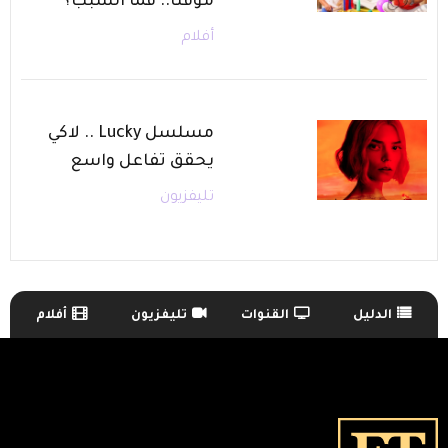
مؤقتًا.. فما السبب؟
أفلام
مسلسل Lucky .. لاكي
يحقق تفاعل واسع
تليفزيون
الدليل
القنوات
تليفزيون
أفلام
TV Guide Menu