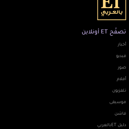
تصفّح
ET
أونلاين
أخبار
فيديو
صور
أفلام
تلفزيون
موسيقى
فاشن
دليل ETبالعربي