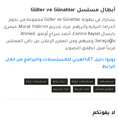
أبطال مسلسل Güller ve Günahlar
يشارك في بطولة Güller ve Günahlar مجموعة من نجوم 
الدراما التركية وأبرزهم: مراد يلدريم Murat Yildirim، جيمري 
بايسال Cemre Baysel، أحمد سراج أوغلو، Ahmed 
Seraçoğlu، وغيرهم، ومن المقرر الإعلان عن باقي الممثلين 
قريباً قبيل انطلاق التصوير.
زوروا دليل ETبالعربي للمسلسلات والبرامج من خلال 
الرابط
مسلسلات
مسلسلات تركية
دراما تركية
مسلسلات تركيا
جيمري بايسال
مراد يلدريم
مراد يلديريم
لا
يفوتكم