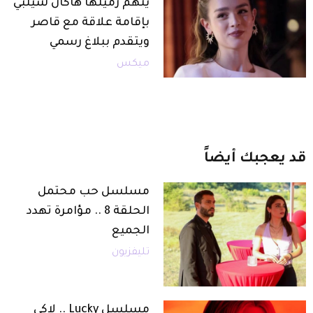
يتهم زميلها هاكان شيلبي
بإقامة علاقة مع قاصر
ويتقدم ببلاغ رسمي
ميكس
قد
يعجبك
أيضاً
مسلسل حب محتمل
الحلقة 8 .. مؤامرة تهدد
الجميع
تليفزيون
مسلسل Lucky .. لاكي