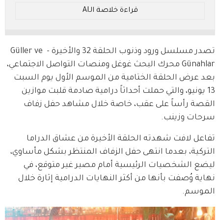
لكن، هل سيكون هناك أمل في فصل جديد يعيد للقصص
قراءة خلاصة الـAI
المحبوبة توازنها، أم أن الغموض سيظل سائدًا؟
* ملخص بالـ AI.. يُرجى الرجوع إلى النص الأصلي للتفاصيل.
تصدر مسلسل ورود وذنوب الحلقة 32 والأخيرة - Güller ve 
Günahlar محرك البحث غوغل ومنصات التواصل الاجتماعي، 
بعد عرض الحلقة الختامية من الموسم الأول يوم السبت 
13 يونيو، والتي حملت أحداثاً درامية صادمة قلبت موازين 
القصة رأساً على عقب، خاصة خلال مشاهد حفل زفاف 
سرحات وزينب.
تفاعل لافت شهدته الحلقة الأخيرة من عشاق الدراما 
التركية، بعدما انتهى حفل الزفاف المنتظر بشكل مأساوي، 
ليضع الشخصيات الرئيسية أمام مصير غير متوقع، في 
نهاية وُصفت بأنها من أكثر النهايات الدرامية إثارة خلال 
الموسم.