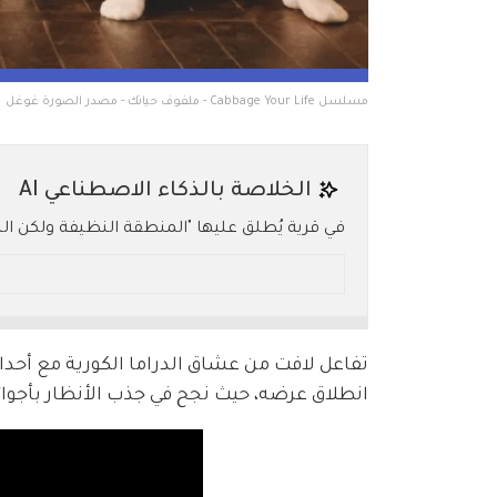
مسلسل Cabbage Your Life - ملفوف حياتك - مصدر الصورة غوغل
الخلاصة بالذكاء الاصطناعي AI
في قرية يُطلق عليها "المنطقة النظيفة ولكن ال
صراعات مخفية وتحولات مذهلة. فكيف ستواجه العا
* ملخص بالـ AI.. يُرجى الرجوع إلى النص الأصلي للتفاصيل.
انطلاق عرضه، حيث نجح في جذب الأنظار بأجوائه