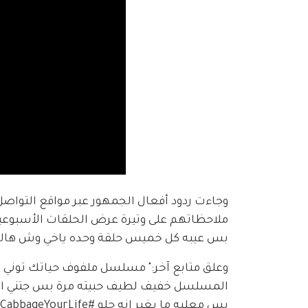
وجاءت ردود أفعال الجمهور عبر مواقع التواصل 
بس عيبه كل خميس حلقة وحده ياخي وش هالخ
وعلق متابع آخر:" مسلسل ملفوف حياتك توني 
المسلسل خفيف لطيف حبيته مرة بس جتني الصدم
بس معليه ما يغير انه حلو #CabbageYourLife".