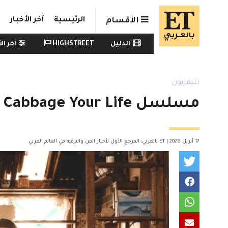
Skip to main conten
الرئيسية
آخر الأخبار
الأقسام
Watch menu
الدليل
HIGHSTREET
آخر الأ
تليفزيون
مسلسل Cabbage Your Life .. تفاعل لافت مع ملفوف حياتك
17 أبريل 2026 | ET بالعربي: المرجع الأول لأخبار الفن والترفيه في العالم العربي