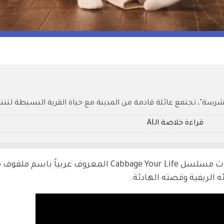
شرسة"، تجتمع عائلة قادمة من المدينة مع حياة القرية البسيطة لتنش
ئلة تحديات الزراعة والعلاقات اليومية؟ تابع لتكتشف المزيد.
قراءة خلاصة الـAI
تفاعل لافت من عشاق الدراما الكورية مع أحداث مسلسل Cabbage Your Life المعروف عر
 الريفية وقصته الهادئة.