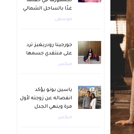
لجمهورها في حفلها
غدًا بالساحل الشمالي
موسيقى
جورجينا رودريغيز ترد
على منتقدي جسمها
ميكس
ياسين بونو يؤكد
انفصاله عن زوجته لأول
مرة وينهي الجدل
ميكس