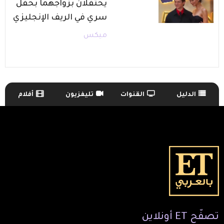
يحتفلان بزواجهما بحفل
سري في الريف الإنجليزي
ميكس
الدليل
القنوات
تليفزيون
أفلام
TV Guide Menu
تصفّح
ET
أونلاين