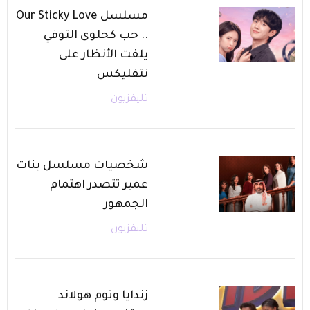
مسلسل Our Sticky Love
.. حب كحلوى التوفي
يلفت الأنظار على
نتفليكس
تليفزيون
شخصيات مسلسل بنات
عمير تتصدر اهتمام
الجمهور
تليفزيون
زندايا وتوم هولاند