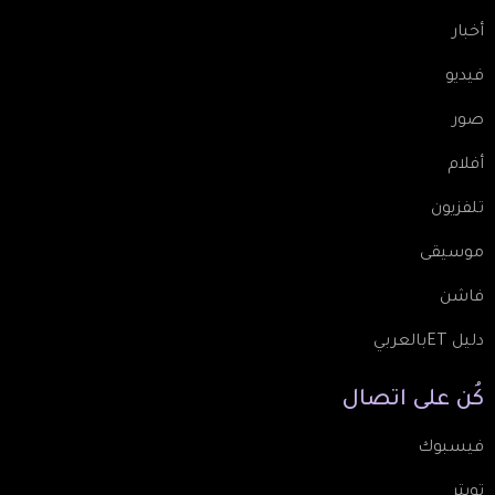
أخبار
فيديو
صور
أفلام
تلفزيون
موسيقى
فاشن
دليل ETبالعربي
كُن
على
اتصال
فيسبوك
تويتر