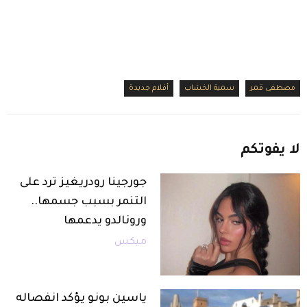
مصطفى قمر
سمية الخشاب
أفلام جديدة
لا
يفوتكم
جورجينا رودريغيز ترد على
التنمر بسبب جسمها..
ورونالدو يدعمها
ميكس
ياسين بونو يؤكد انفصاله