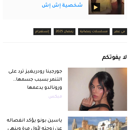
شخصية إش إش
مي عمر
مسلسلات رمضانية
رمضان 2025
إنستغرام
لا
يفوتكم
جورجينا رودريغيز ترد على
التنمر بسبب جسمها..
ورونالدو يدعمها
ميكس
ياسين بونو يؤكد انفصاله
عن زوجته لأول مرة وينهي