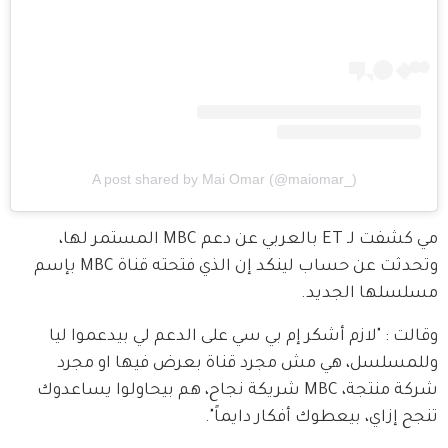
A post shared by Mai Omar (@maiomar_)
مي كشفت لـ ET بالعربي عن دعم MBC المستمر لها، 
وتحدثت عن حساب لينكد إن الذي فتحته قناة MBC بإسم 
مسلسلها الجديد.
وقالت : "لازم أشكر إم بي سي على الدعم لي بيدعموا ليا 
وللمسلسل، هي مش مجرد قناة بعرض فيها او مجرد 
شركة منتجة، MBC شريكة نجاح، هم بيحاولوا يساعدوك 
تنجح إزاي، بيعطوك أفكار دايماً".