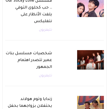
مسلسل Our Sticky Love
.. حب كحلوى التوفي
يلفت الأنظار على
نتفليكس
تليفزيون
شخصيات مسلسل بنات
عمير تتصدر اهتمام
الجمهور
تليفزيون
زندايا وتوم هولاند
يحتفلان بزواجهما بحفل