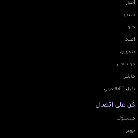
أخبار
فيديو
صور
أفلام
تلفزيون
موسيقى
فاشن
دليل ETبالعربي
كُن
على
اتصال
فيسبوك
تويتر