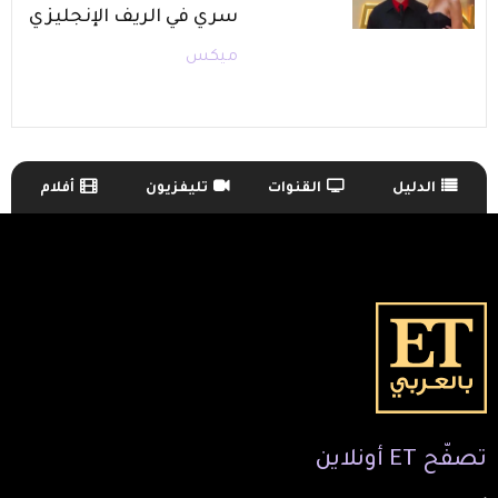
سري في الريف الإنجليزي
ميكس
الدليل
القنوات
تليفزيون
أفلام
TV Guide Menu
تصفّح
ET
أونلاين