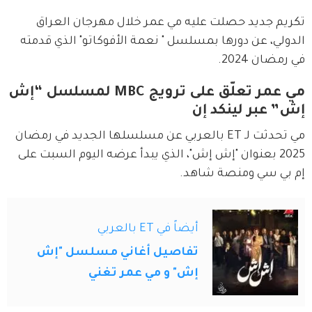
تكريم جديد حصلت عليه مي عمر خلال مهرجان العراق 
الدولي، عن دورها بمسلسل " نعمة الأفوكاتو" الذي قدمته 
في رمضان 2024.
مي عمر تعلّق على ترويج MBC لمسلسل “إش
إش” عبر لينكد إن
مي تحدثت لـ ET بالعربي عن مسلسلها الجديد في رمضان 
2025 بعنوان "إش إش"، الذي يبدأ عرضه اليوم السبت على 
إم بي سي ومنصة شاهد.
أيضاً في ET بالعربي
تفاصيل أغاني مسلسل "إش
إش" و مي عمر تغني