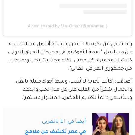
A post shared by Mai Omar (@maiomar_)
وقالت مي عن تكريمها: "فخورة بجائزة أفضل ممثلة عربية 
عن مسلسل “نعمة الأفوكاتو" في مهرجان العراق الدولي، 
كانت ليلة مميزة بكل معنى الكلمة حسّيت بحب ودفا كبير 
من جمهوري العراقي الغالي".
أضافت: "كانت تجربة لا تُنسى وسط أجواء مليئة بالفن 
والجمال شكراً من القلب على كل هذا الحب والدعم 
وسأسعى دائماً لتقديم الأفضل، المشوار مستمر".
أيضاً في ET بالعربي
مي عمر تكشف عن ملامح