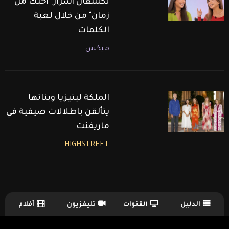
تكشفان أسرار "أحبك من
زمان" من خلال لعبة
الكلمات
ميكس
الملكة ليتيزيا وبناتها
يتألقن باطلالات صيفية في
ماريفنت
HIGHSTREET
الدليل
القنوات
تليفزيون
أفلام
TV Guide Menu