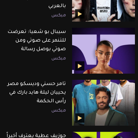
بالعربي
ميكس
سيبال بو شعيا: تعرضت
للتنمر على صوتي ومن
صوتي بوصل رسالة
ميكس
تامر حسني وديسكو مصر
يحييان ليلة هايد بارك في
رأس الحكمة
ميكس
جوزيف عطية يعترف أخيراً