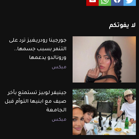
لا
يفوتكم
جورجينا رودريغيز ترد على
التنمر بسبب جسمها..
ورونالدو يدعمها
ميكس
جينيفر لوبيز تستمتع بآخر
صيف مع ابنيها التوأم قبل
الجامعة
ميكس