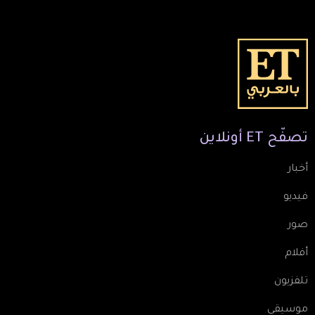
تصفّح
ET
أونلاين
أخبار
فيديو
صور
أفلام
تلفزيون
موسيقى