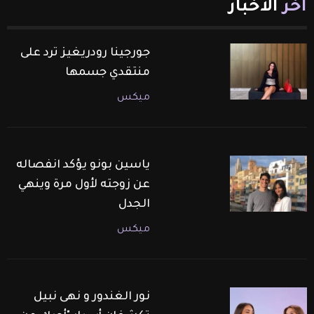
آخر
الأخبار
جورجينا رودريغيز ترد على
منتقدي جسمها
ميكس
ياسين بونو يؤكد انفصاله
عن زوجته لأول مرة وينهي
الجدل
ميكس
نور الغندور و نهى نبيل