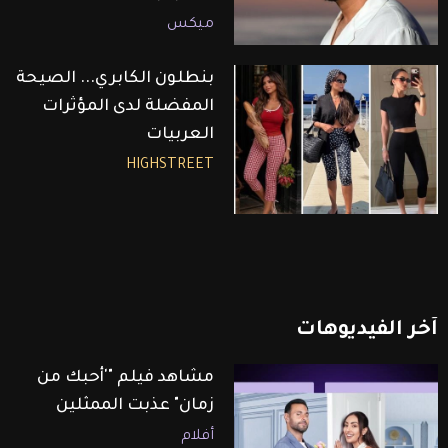
ميكس
بنطلون الكابري... الصيحة
المفضلة لدى المؤثرات
العربيات
HIGHSTREET
آخر
الفيديوهات
مشاهد فيلم "'أحبك من
زمان" عذبت الممثلين
أفلام