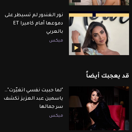
نور الغندور لم تسيطر على
دموعها أمام كاميرا ET
بالعربي
ميكس
قد
يعجبك
أيضاً
"لما حبيت نفسي اتغيّرت"..
ياسمين عبد العزيز تكشف
سر جمالها
ميكس