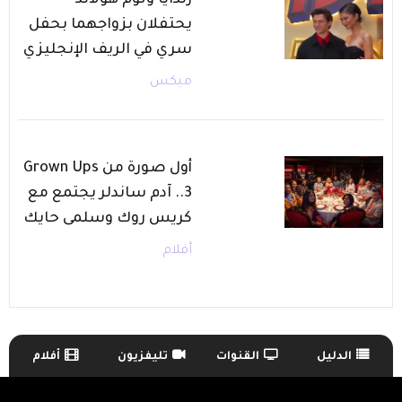
يحتفلان بزواجهما بحفل
سري في الريف الإنجليزي
ميكس
أول صورة من Grown Ups
3.. آدم ساندلر يجتمع مع
كريس روك وسلمى حايك
أفلام
الدليل
القنوات
تليفزيون
أفلام
TV Guide Menu