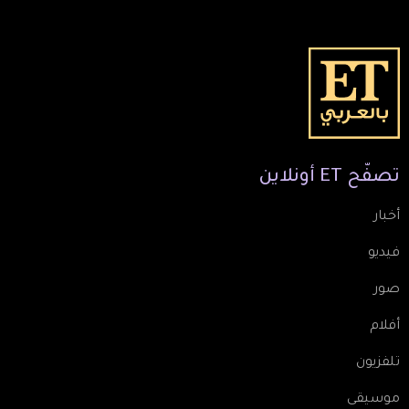
تصفّح
ET
أونلاين
أخبار
فيديو
صور
أفلام
تلفزيون
موسيقى