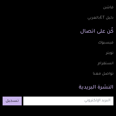
فاشن
دليل ETبالعربي
كُن
على
اتصال
فيسبوك
تويتر
انستقرام
تواصل معنا
النشرة
البريدية
تسجيل