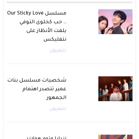
مسلسل Our Sticky Love
.. حب كحلوى التوفي
يلفت الأنظار على
نتفليكس
تليفزيون
شخصيات مسلسل بنات
عمير تتصدر اهتمام
الجمهور
تليفزيون
زندايا وتوم هولاند