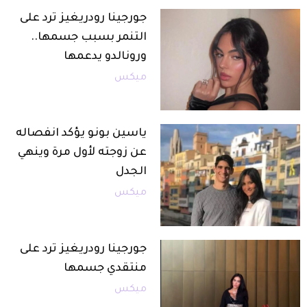
جورجينا رودريغيز ترد على
التنمر بسبب جسمها..
ورونالدو يدعمها
ميكس
ياسين بونو يؤكد انفصاله
عن زوجته لأول مرة وينهي
الجدل
ميكس
جورجينا رودريغيز ترد على
منتقدي جسمها
ميكس