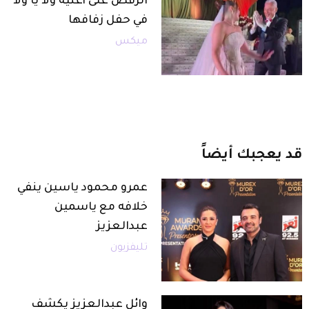
الرقص على أغنية ولا يا ولا
في حفل زفافها
ميكس
قد
يعجبك
أيضاً
عمرو محمود ياسين ينفي
خلافه مع ياسمين
عبدالعزيز
تليفزيون
وائل عبدالعزيز يكشف