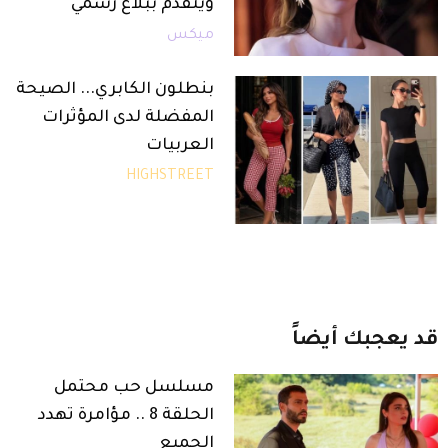
ويتقدم ببلاغ رسمي
ميكس
بنطلون الكابري... الصيحة
المفضلة لدى المؤثرات
العربيات
HIGHSTREET
قد
يعجبك
أيضاً
مسلسل حب محتمل
الحلقة 8 .. مؤامرة تهدد
الجميع