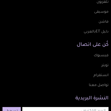
تلفزيون
موسيقى
فاشن
دليل ETبالعربي
كُن
على
اتصال
فيسبوك
تويتر
انستقرام
تواصل معنا
النشرة
البريدية