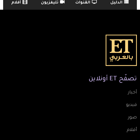
الدليل
القنوات
تليفزيون
أفلام
TV Guide Menu
تصفّح
ET
أونلاين
أخبار
فيديو
صور
أفلام