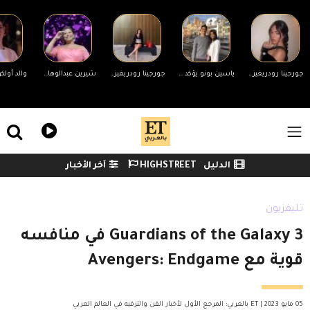
Skip to main conten
جورجينا رودريغيز ترد على التنمر بسبب جسمها.. ورونالدو يدعمها
ياسين بونو يؤكد انفصاله عن زوجته لأول مرة وينهي الجدل
جورجينا رودريغيز ترد على منتقدي جسمها
شيرين عبدالوهاب تحضر مفاجأة لجمهورها في حفلها غدًا بالساحل الشمالي
ile Menu
الدليل
HIGHSTREET
آخر الأخبار
Watch menu
تليفزيون
Guardians of the Galaxy 3 في منافسه
قوية مع Avengers: Endgame
05 مايو 2023 | ET بالعربي: المرجع الأول لأخبار الفن والترفيه في العالم العربي