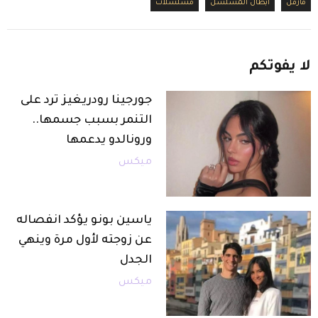
مارفل
أبطال المسلسل
مسلسلات
لا
يفوتكم
جورجينا رودريغيز ترد على
التنمر بسبب جسمها..
ورونالدو يدعمها
ميكس
ياسين بونو يؤكد انفصاله
عن زوجته لأول مرة وينهي
الجدل
ميكس