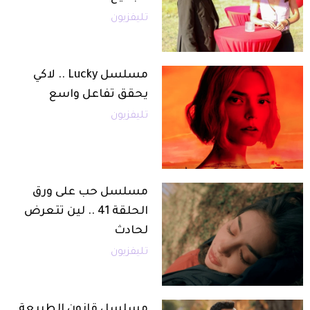
تليفزيون
مسلسل Lucky .. لاكي
يحقق تفاعل واسع
تليفزيون
مسلسل حب على ورق
الحلقة 41 .. لين تتعرض
لحادث
تليفزيون
مسلسل قانون الطبيعة