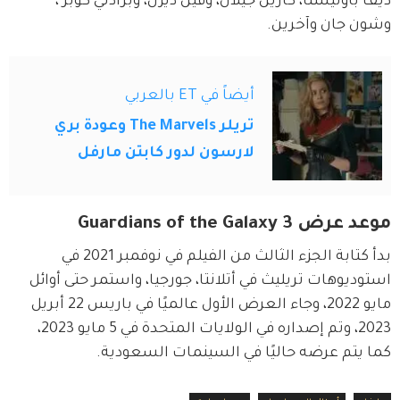
ديف باوتيستا، كارين جيلان، وفين ديزل، وبرادلي كوبر ، 
وشون جان وآخرين.
أيضاً في ET بالعربي
تريلر The Marvels وعودة بري
لارسون لدور كابتن مارفل
موعد عرض Guardians of the Galaxy 3
بدأ كتابة الجزء الثالث من الفيلم في نوفمبر 2021 في 
استوديوهات تريليث في أتلانتا، جورجيا، واستمر حتى أوائل 
مايو 2022، وجاء العرض الأول عالميًا في باريس 22 أبريل 
2023، وتم إصداره في الولايات المتحدة في 5 مايو 2023، 
كما يتم عرضه حاليًا في السينمات السعودية.