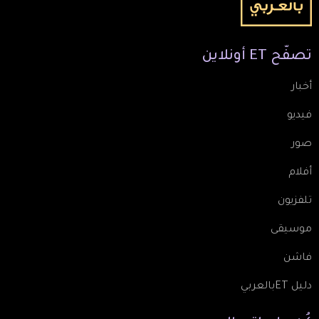
تصفّح
ET
أونلاين
أخبار
فيديو
صور
أفلام
تلفزيون
موسيقى
فاشن
دليل ETبالعربي